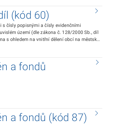
ících do téže části obce. Takto historicky
íce částí obce je namícháno do sebe, budovy
íl (kód 60)
na více polygonech).
 s čísly popisnými a čísly evidenčními
ouvislém území (dle zákona č. 128/2000 Sb., díl
dena s ohledem na vnitřní dělení obcí na městské
stské části a beze zbytku je vykrývají. K
vých částí obcí, vytvořených sloučením území
ěn a fondů
ezené dílové části obce nejsou vždy souvislým
patřící do téže části obce mohou být místně
ěn a fondů (kód 87)