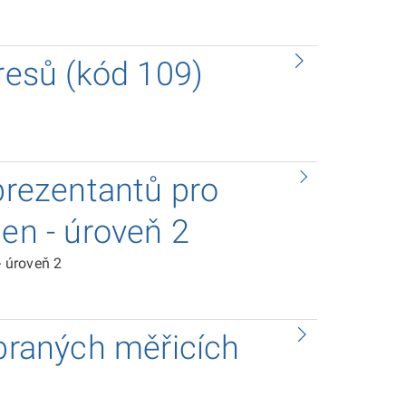
kresů (kód 109)
eprezentantů pro
cen - úroveň 2
- úroveň 2
ybraných měřicích