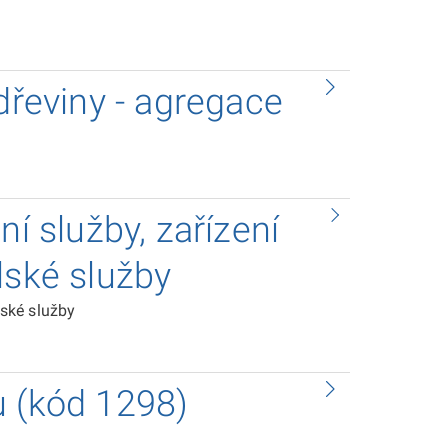
dřeviny - agregace
ní služby, zařízení
lské služby
lské služby
u (kód 1298)