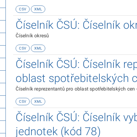
CSV
XML
Číselník ČSÚ: Číselník o
Číselník okresů
CSV
XML
Číselník ČSÚ: Číselník r
oblast spotřebitelských 
Číselník reprezentantů pro oblast spotřebitelských cen 
CSV
XML
Číselník ČSÚ: Číselník v
jednotek (kód 78)