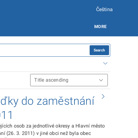
Čeština
MORE
Search
ížďky do zaměstnání
011
jících osob za jednotlivé okresy a Hlavní město
ní (26. 3. 2011) v jiné obci než byla obec