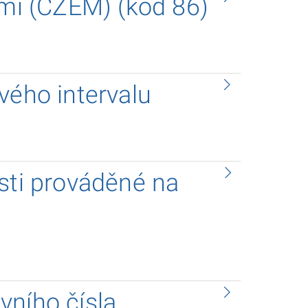
emí (CZEM) (kód 86)
vého intervalu
sti prováděné na
vního čísla