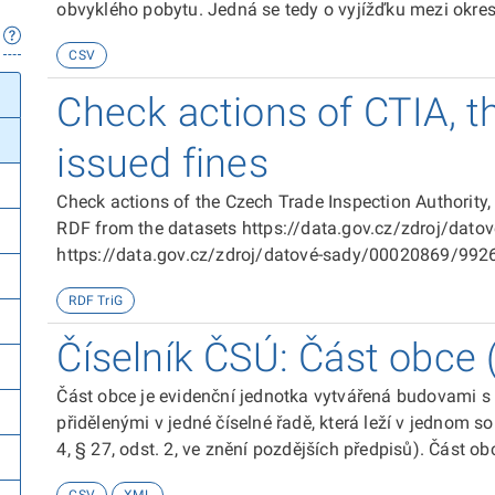
obvyklého pobytu. Jedná se tedy o vyjížďku mezi okresy České republiky, včetně vyjížďky do Hlavního
města Prahy a do zahraničí.
CSV
Check actions of CTIA, t
issued fines
Check actions of the Czech Trade Inspection Authority,
RDF from the datasets https://data.gov.cz/zdroj/dat
https://data.gov.cz/zdroj/datové-sady/00020869/99266
sady/00020869/98719
RDF TriG
Číselník ČSÚ: Část obce 
Část obce je evidenční jednotka vytvářená budovami s 
přidělenými v jedné číselné řadě, která leží v jednom s
4, § 27, odst. 2, ve znění pozdějších předpisů). Část obce je dána výčtem očíslovaných budov. Část
obce je skladebná do příslušné obce. K pracovním účelům jsou odvozovány obalové křivky částí obcí,