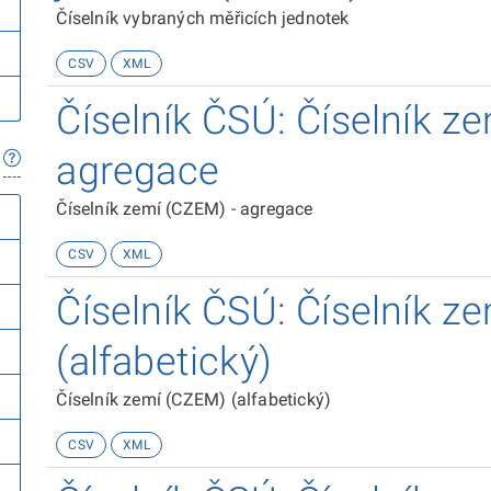
Číselník vybraných měřicích jednotek
CSV
XML
Číselník ČSÚ: Číselník z
agregace
Číselník zemí (CZEM) - agregace
CSV
XML
Číselník ČSÚ: Číselník z
(alfabetický)
Číselník zemí (CZEM) (alfabetický)
CSV
XML