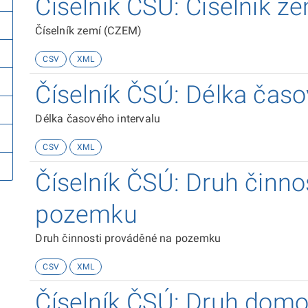
Číselník ČSÚ: Číselník z
Číselník zemí (CZEM)
CSV
XML
Číselník ČSÚ: Délka časo
Délka časového intervalu
CSV
XML
Číselník ČSÚ: Druh činno
pozemku
Druh činnosti prováděné na pozemku
CSV
XML
Číselník ČSÚ: Druh domo