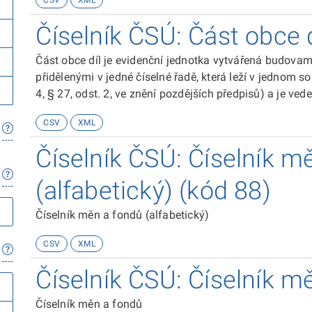
CSV
XML
vytvořených sloučením území statistických obvodů, patř
vymezené části obce nejsou vždy souvislým územím (v
Číselník ČSÚ: Část obce d
patřící do téže části obce mohou být místně vzdálené 
Část obce díl je evidenční jednotka vytvářená budovami
přidělenými v jedné číselné řadě, která leží v jednom s
4, § 27, odst. 2, ve znění pozdějších předpisů) a je ve
obvody nebo městské části. Část obce díl je dán výčtem očíslovaných budov. Části obce díly jsou
CSV
XML
skladebné do příslušné obce, městského obvodu nebo mě
pracovním účelům jsou odvozovány obalové křivky dílo
Číselník ČSÚ: Číselník m
obvodů, patřících do téže dílové části obce. Takto vym
územím (více částí obce je namícháno do sebe, budovy 
(alfabetický) (kód 88)
vzdálené na více polygonech).
Číselník měn a fondů (alfabetický)
CSV
XML
Číselník ČSÚ: Číselník m
Číselník měn a fondů