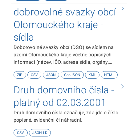
Karlovarském kraji, jeho název, identifikační číslo,
dobrovolné svazky obcí
sídlo svazku, kód adresy sídla, webovou stránku,
kontaktní e-mail, kontaktní telefon, číslo datové
Olomouckého kraje -
schránky a přesnou prostorovou lokalizaci místa
sídla
kanceláře, dále také seznam členských obcí v
Karlovarském kraji a mimo Karlovarský kraj a
Doborovolné svazky obcí (DSO) se sídlem na
celkový počet členů. Použitý souřadnicový
území Olomouckého kraje včetně popisných
systém je WGS 1984.Zdrojem dat je Krajský úřad
informací (název, IČO, adresa sídla, orgány,
Karlovarského kraje.
způsob jednání, předmět činnosti, výčet
ZIP
CSV
JSON
GeoJSON
KML
HTML
členských obcí a další) bodově lokalizované na
adresní body dle RÚIAN.
Druh domovního čísla -
platný od 02.03.2001
Druh domovního čísla označuje, zda jde o číslo
popisné, evidenční či náhradní.
CSV
JSON-LD