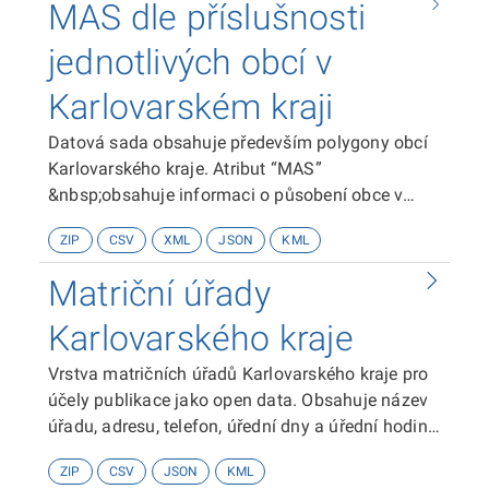
MAS dle příslušnosti
centrum Karlovarského kraje, p.o.
jednotlivých obcí v
Karlovarském kraji
Datová sada obsahuje především polygony obcí
Karlovarského kraje. Atribut “MAS”
&nbsp;obsahuje informaci o působení obce v
místní akční skupině. Vrstva dále obsahuje obce
ZIP
CSV
XML
JSON
KML
Ústeckého a Plzeňského kraje, které jsou
zapojeny v MAS Karlovarského kraje. Vrstva je
Matriční úřady
polygonová, v souřadnicovém systému S-
JTSK.&nbsp;
Karlovarského kraje
Vrstva matričních úřadů Karlovarského kraje pro
účely publikace jako open data. Obsahuje název
úřadu, adresu, telefon, úřední dny a úřední hodiny,
adresu e-podatelny, kód adresního místa z RÚIAN,
ZIP
CSV
JSON
KML
a souřadnicové umístění matričního úřadu.