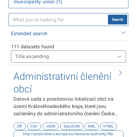
municipality union (1)
Search
Extended search
111 datasets found
Administrativní členění
obcí
Datová sada s prostorovou lokalizací obcí na
území Královéhradeckého kraje, které jsou
začleněny do administrativního členění České
republiky včetně kódů dle Českého statistického
ZIP
CSV
JSON
GeoJSON
KML
HTML
úřadu a do turistického regionu dle agentury
http://publications.europa.eu/resource/authority/file-
CzechTourism. Zdrojem dat je Odbor analýz,