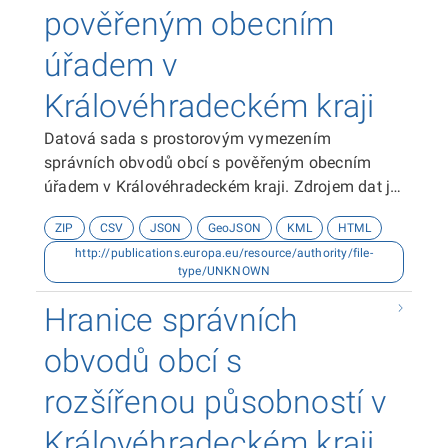
pověřeným obecním
úřadem v
Královéhradeckém kraji
Datová sada s prostorovým vymezením
správních obvodů obcí s pověřeným obecním
úřadem v Královéhradeckém kraji. Zdrojem dat je
Odbor analýz, podpory řízení a kontroly Krajského
ZIP
CSV
JSON
GeoJSON
KML
HTML
úřadu Královéhradeckého kraje.
http://publications.europa.eu/resource/authority/file-
type/UNKNOWN
Hranice správních
obvodů obcí s
rozšířenou působností v
Královéhradeckém kraji