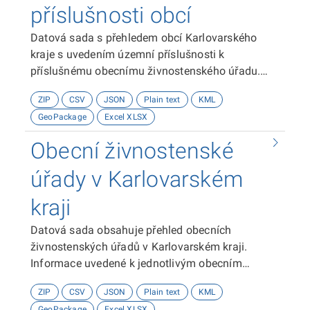
příslušnosti obcí
Datová sada s přehledem obcí Karlovarského
kraje s uvedením územní příslušnosti k
příslušnému obecnímu živnostenského úřadu.
Informace uvedené k obcím: název obce a kód
ZIP
CSV
JSON
Plain text
KML
obce; informace k jednotlivým obecním
GeoPackage
Excel XLSX
živnostenským úřadům: název, sídlo úřadu, odbor,
název subjektu, identifikační číslo, právní forma,
Obecní živnostenské
sídlo, kód adresy, ID datové schránky, webové
stránky, telefonní kontakt živnostenského úřadu,
úřady v Karlovarském
telefonní kontakt městského úřadu, kontaktní e-
kraji
mail a prostorová lokalizace živnostenského
úřadu. Souřadnicový systém je použit WGS
Datová sada obsahuje přehled obecních
1984.Původním zdrojem dat je Krajský úřad
živnostenských úřadů v Karlovarském kraji.
Karlovarského kraje.
Informace uvedené k jednotlivým obecním
živnostenským úřadům: název, sídlo úřadu, odbor,
ZIP
CSV
JSON
Plain text
KML
název subjektu, identifikační číslo, právní forma,
GeoPackage
Excel XLSX