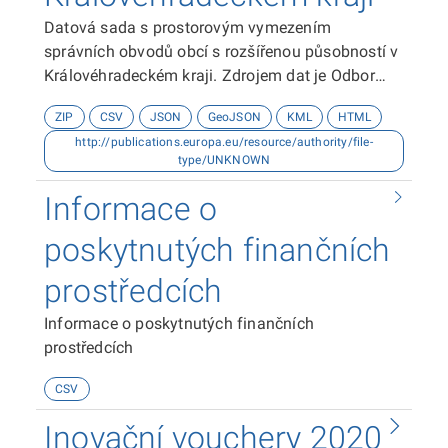
Datová sada s prostorovým vymezením
správních obvodů obcí s rozšířenou působností v
Královéhradeckém kraji. Zdrojem dat je Odbor
analýz, podpory řízení a kontroly Krajského úřadu
ZIP
CSV
JSON
GeoJSON
KML
HTML
Královéhradeckého kraje.
http://publications.europa.eu/resource/authority/file-
type/UNKNOWN
Informace o
poskytnutých finančních
prostředcích
Informace o poskytnutých finančních
prostředcích
CSV
Inovační vouchery 2020