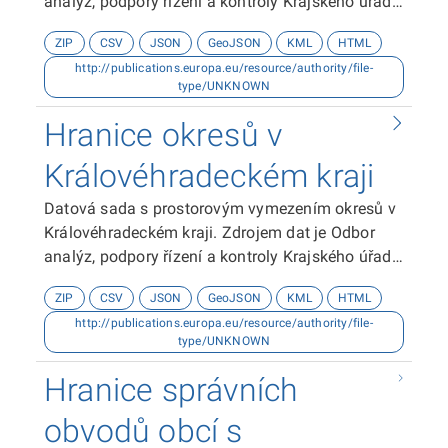
analýz, podpory řízení a kontroly Krajského úřadu
Královéhradeckého kraje.
ZIP
CSV
JSON
GeoJSON
KML
HTML
http://publications.europa.eu/resource/authority/file-
type/UNKNOWN
Hranice okresů v
Královéhradeckém kraji
Datová sada s prostorovým vymezením okresů v
Královéhradeckém kraji. Zdrojem dat je Odbor
analýz, podpory řízení a kontroly Krajského úřadu
Královéhradeckého kraje.
ZIP
CSV
JSON
GeoJSON
KML
HTML
http://publications.europa.eu/resource/authority/file-
type/UNKNOWN
Hranice správních
obvodů obcí s