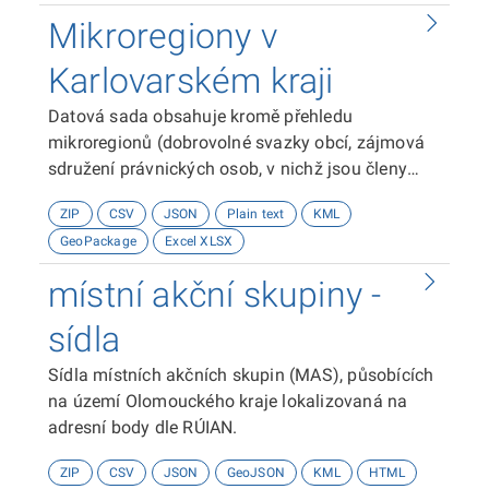
Mikroregiony v
Karlovarském kraji
Datová sada obsahuje kromě přehledu
mikroregionů (dobrovolné svazky obcí, zájmová
sdružení právnických osob, v nichž jsou členy
také obce, a místní akční skupiny - se sídlem v
ZIP
CSV
JSON
Plain text
KML
Karlovarském kraji) také název mikroregionu,
GeoPackage
Excel XLSX
jeho identifikační číslo, právní formu, sídlo,
datum vzniku, kód adresy, účel mikroregionu,
místní akční skupiny -
výpis a počet členů, webovou stránku, kontaktní
telefon a e-mail, a rovněž přesnou prostorovou
sídla
specifikaci místa kanceláře mikroregionu. Použitý
Sídla místních akčních skupin (MAS), působících
souřadnicový systém je WGS 1984.Původním
na území Olomouckého kraje lokalizovaná na
zdrojem dat je Krajský úřad Karlovarského kraje.
adresní body dle RÚIAN.
ZIP
CSV
JSON
GeoJSON
KML
HTML