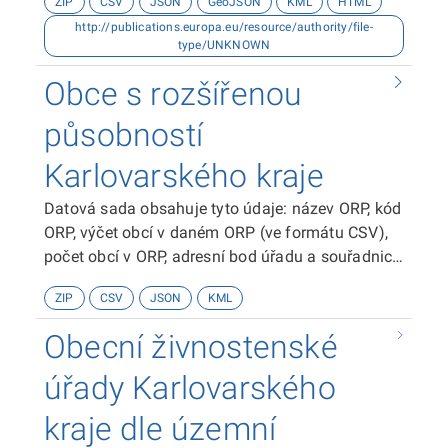
ZIP
CSV
JSON
GeoJSON
KML
HTML
je Odbor územního plánování a stavebního řádu
http://publications.europa.eu/resource/authority/file-
Krajského úřadu Královéhradeckého kraje.
type/UNKNOWN
Datová sada byla vytvořena v souřadnicovém
systému S-JTSK. Dokumentace k datové sadě je
Obce s rozšířenou
ke stažení zde.
působností
Karlovarského kraje
Datová sada obsahuje tyto údaje: název ORP, kód
ORP, výčet obcí v daném ORP (ve formátu CSV),
počet obcí v ORP, adresní bod úřadu a souřadnice
adresního místa úřadu v systémech S-JTSK a
ZIP
CSV
JSON
KML
WGS84 ve formátu WKT. Vrstva je polygonová, v
souřadnicovém systému WGS84.
Obecní živnostenské
úřady Karlovarského
kraje dle územní