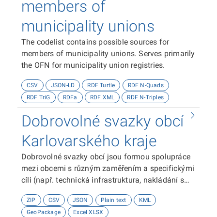
members of
municipality unions
The codelist contains possible sources for
members of municipality unions. Serves primarily
the OFN for municipality union registries.
CSV
JSON-LD
RDF Turtle
RDF N-Quads
RDF TriG
RDFa
RDF XML
RDF N-Triples
Dobrovolné svazky obcí
Karlovarského kraje
Dobrovolné svazky obcí jsou formou spolupráce
mezi obcemi s různým zaměřením a specifickými
cíli (např. technická infrastruktura, nakládání s
odpady, vodní hospodářství, zemědělství, obnova
ZIP
CSV
JSON
Plain text
KML
venkova, životní prostředí a příroda). Datová sada
GeoPackage
Excel XLSX
obsahuje přehled dobrovolných svazků obcí v