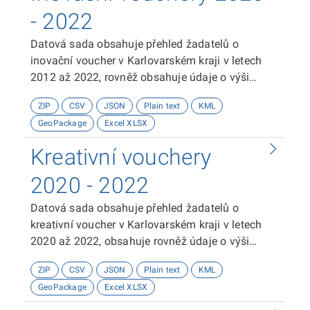
- 2022
Datová sada obsahuje přehled žadatelů o
inovační voucher v Karlovarském kraji v letech
2012 až 2022, rovněž obsahuje údaje o výši
poskytnutých příspěvků, poskytnutí podpory a
ZIP
CSV
JSON
Plain text
KML
další podrobnosti o projektech žadatelů.
GeoPackage
Excel XLSX
Souřadnicový systém je použit WGS
1984.Poskytovatelem dat je Krajské inovační
Kreativní vouchery
centrum Karlovarského kraje, p.o.
2020 - 2022
Datová sada obsahuje přehled žadatelů o
kreativní voucher v Karlovarském kraji v letech
2020 až 2022, obsahuje rovněž údaje o výši
poskytnutých příspěvků, poskytnutí podpory a
ZIP
CSV
JSON
Plain text
KML
další podrobnosti o projektech žadatelů.
GeoPackage
Excel XLSX
Souřadnicový systém je použit WGS
1984.Poskytovatelem dat je Krajské inovační