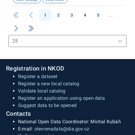
sídlo, kód adresy, ID datové schránky, územní
působnost pro obce, webové stránky, telefonní
1
2
3
4
5
kontakt živnostenského úřadu, telefonní kontakt
městského úřadu, kontaktní e-mail a prostorová
lokalizace živnostenského úřadu. Souřadnicový
systém je použit WGS 1984.Původním zdrojem
dat je Krajský úřad Karlovarského kraje.
Registration in NKOD
Register a dataset
Register a new local catalog
Validate local catalog
Register an application using open data
Suggest data to be opened
Contacts
National Open Data Coordinator: Michal Kubáň
E-mail:
otevrenadata@dia.gov.cz