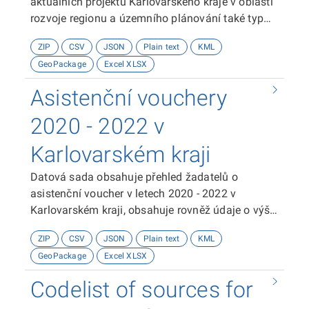
aktuálních projektů Karlovarského kraje v oblasti
rozvoje regionu a územního plánování také typ
projektu, operační program, registrační číslo
ZIP
CSV
JSON
Plain text
KML
projektu, žadatele a příjemce podpory a webové
GeoPackage
Excel XLSX
stránky projektu. Souřadnicový systém je použit
WGS 1984.Poskytovatelem dat je Krajský úřad
Asistenční vouchery
Karlovarského kraje.
2020 - 2022 v
Karlovarském kraji
Datová sada obsahuje přehled žadatelů o
asistenční voucher v letech 2020 - 2022 v
Karlovarském kraji, obsahuje rovněž údaje o výši
poskytnutých příspěvků, poskytnutí podpory a
ZIP
CSV
JSON
Plain text
KML
další podrobnosti o projektech žadatelů.
GeoPackage
Excel XLSX
Souřadnicový systém je použit WGS 84.
Poskytovatelem dat je Krajské inovační centrum
Codelist of sources for
Karlovarského kraje, p.o.