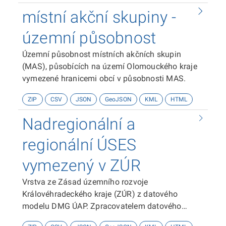
místní akční skupiny -
územní působnost
Územní působnost místních akčních skupin
(MAS), působících na území Olomouckého kraje
vymezené hranicemi obcí v působnosti MAS.
ZIP
CSV
JSON
GeoJSON
KML
HTML
Nadregionální a
regionální ÚSES
vymezený v ZÚR
Vrstva ze Zásad územního rozvoje
Královéhradeckého kraje (ZÚR) z datového
modelu DMG ÚAP. Zpracovatelem datového
modelu je Hydrosoft Veleslavín s.r.o. Zdrojem dat