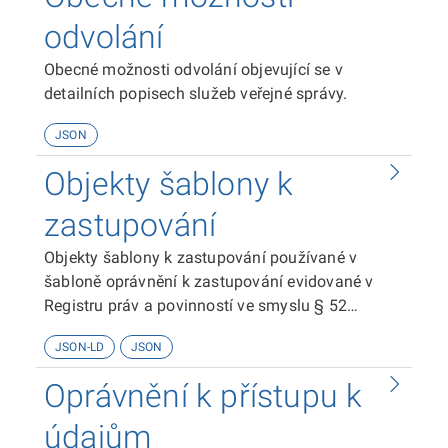
odvolání
Obecné možnosti odvolání objevující se v
detailních popisech služeb veřejné správy.
JSON
Objekty šablony k
zastupování
Objekty šablony k zastupování používané v
šabloně oprávnění k zastupování evidované v
Registru práv a povinností ve smyslu § 52
zákona č. 111/2009 Sb. o základních registrech.
JSON-LD
JSON
Oprávnění k přístupu k
údajům