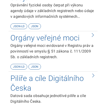
Oprávnění fyzické osoby čerpat při výkonu
agendy údaje v základních registrech nebo údaje
v agendových informačních systémech
evidovaná v Registru práv a povinností ve smyslu
JSON-LD
JSON
§ 51 zákona č. 111/2009 Sb. o základních
registrech.
Orgány veřejné moci
Orgány veřejné moci evidované v Registru práv a
povinností ve smyslu § 51 zákona č. 111/2009
Sb. o základních registrech.
JSON-LD
JSON
Pilíře a cíle Digitálního
Česka
Datová sada obsahuje jednotlivé pilíře a cíle
Digitálního Česka.