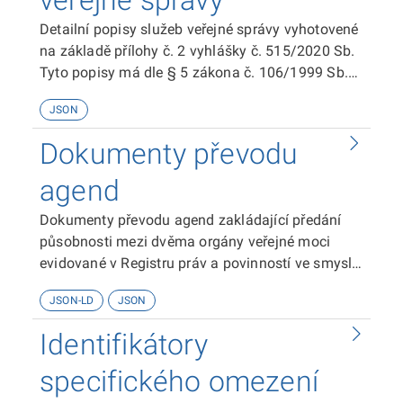
veřejné správy
Detailní popisy služeb veřejné správy vyhotovené
na základě přílohy č. 2 vyhlášky č. 515/2020 Sb.
Tyto popisy má dle § 5 zákona č. 106/1999 Sb.
každý povinný subjekt zpřístupňovat na svých
JSON
stránkách.
Dokumenty převodu
agend
Dokumenty převodu agend zakládající předání
působnosti mezi dvěma orgány veřejné moci
evidované v Registru práv a povinností ve smyslu
§ 51 zákona č. 111/2009 Sb. o základních
JSON-LD
JSON
registrech.
Identifikátory
specifického omezení