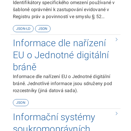
Identifikátory specifického omezení používané v
šabloně oprávnění k zastupování evidované v
Registru práv a povinností ve smyslu § 52
zákona č. 111/2009 Sb. o základních registrech.
JSON-LD
JSON
Informace dle nařízení
EU o Jednotné digitální
bráně
Informace dle nařízení EU o Jednotné digitální
bráně. Jednotlivé informace jsou sdruženy pod
rozcestníky (jiná datová sada).
JSON
Informační systémy
soukromoprávních