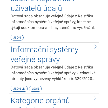
uživatelů údajů
Datová sada obsahuje veřejné údaje z Rejstříku
informačních systémů veřejné správy, které se
týkají soukromoprávních systémů pro využívání
údajů. Jednotlivé atributy jsou vymezeny
JSON
vyhláškou č. 329/2020 Sb., o seznamu položek
popisu informačního systému veřejné správy a
Informační systémy
soukromoprávního systému pro využívání údajů.
veřejné správy
Datová sada obsahuje veřejné údaje z Rejstříku
informačních systémů veřejné správy. Jednotlivé
atributy jsou vymezeny vyhláškou č. 329/2020
Sb., o seznamu položek popisu informačního
JSON-LD
JSON
systému veřejné správy a soukromoprávního
systému pro využívání údajů.
Kategorie orgánů