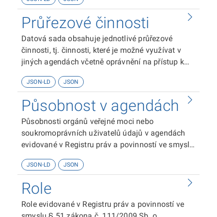
Průřezové činnosti
Datová sada obsahuje jednotlivé průřezové
činnosti, tj. činnosti, které je možné využívat v
jiných agendách včetně oprávnění na přístup k
údajům jiné agendy, které nese daná průřezová
JSON-LD
JSON
činnost.
Působnost v agendách
Působnosti orgánů veřejné moci nebo
soukromoprávních uživatelů údajů v agendách
evidované v Registru práv a povinností ve smyslu
§ 51 zákona č. 111/2009 Sb. o základních
JSON-LD
JSON
registrech.
Role
Role evidované v Registru práv a povinností ve
smyslu § 51 zákona č. 111/2009 Sb. o