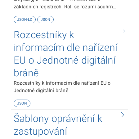
základních registrech. Rolí se rozumí souhrn
oprávnění fyzické osoby, která vykonává určitou
JSON-LD
JSON
činnost, k přístupu k referenčním údajům v
základních registrech nebo k údajům v
Rozcestníky k
agendových informačních systémech.
informacím dle nařízení
EU o Jednotné digitální
bráně
Rozcestníky k informacím dle nařízení EU o
Jednotné digitální bráně
JSON
Šablony oprávnění k
zastupování