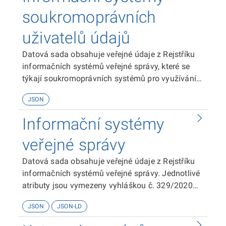
soukromoprávních
uživatelů údajů
Datová sada obsahuje veřejné údaje z Rejstříku
informačních systémů veřejné správy, které se
týkají soukromoprávních systémů pro využívání
údajů. Jednotlivé atributy jsou vymezeny
JSON
vyhláškou č. 329/2020 Sb., o seznamu položek
popisu informačního systému veřejné správy a
Informační systémy
soukromoprávního systému pro využívání údajů.
veřejné správy
Datová sada obsahuje veřejné údaje z Rejstříku
informačních systémů veřejné správy. Jednotlivé
atributy jsou vymezeny vyhláškou č. 329/2020
Sb., o seznamu položek popisu informačního
JSON
JSON-LD
systému veřejné správy a soukromoprávního
systému pro využívání údajů.