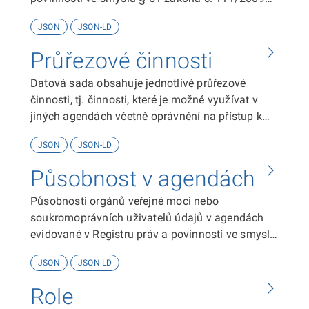
Sb. o základních registrech.
JSON
JSON-LD
Průřezové činnosti
Datová sada obsahuje jednotlivé průřezové
činnosti, tj. činnosti, které je možné využívat v
jiných agendách včetně oprávnění na přístup k
údajům jiné agendy, které nese daná průřezová
JSON
JSON-LD
činnost.
Působnost v agendách
Působnosti orgánů veřejné moci nebo
soukromoprávních uživatelů údajů v agendách
evidované v Registru práv a povinností ve smyslu
§ 51 zákona č. 111/2009 Sb. o základních
JSON
JSON-LD
registrech.
Role