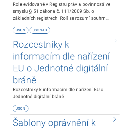
Role evidované v Registru práv a povinností ve
smyslu § 51 zákona č. 111/2009 Sb. o
základních registrech. Rolí se rozumí souhrn
oprávnění fyzické osoby, která vykonává určitou
JSON
JSON-LD
činnost, k přístupu k referenčním údajům v
základních registrech nebo k údajům v
Rozcestníky k
agendových informačních systémech.
informacím dle nařízení
EU o Jednotné digitální
bráně
Rozcestníky k informacím dle nařízení EU o
Jednotné digitální bráně
JSON
Šablony oprávnění k