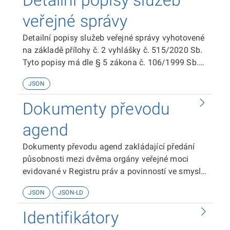
Detailní popisy služeb
veřejné správy
Detailní popisy služeb veřejné správy vyhotovené
na základě přílohy č. 2 vyhlášky č. 515/2020 Sb.
Tyto popisy má dle § 5 zákona č. 106/1999 Sb.
každý povinný subjekt zpřístupňovat na svých
JSON
stránkách.
Dokumenty převodu
agend
Dokumenty převodu agend zakládající předání
působnosti mezi dvěma orgány veřejné moci
evidované v Registru práv a povinností ve smyslu
§ 51 zákona č. 111/2009 Sb. o základních
JSON
JSON-LD
registrech.
Identifikátory