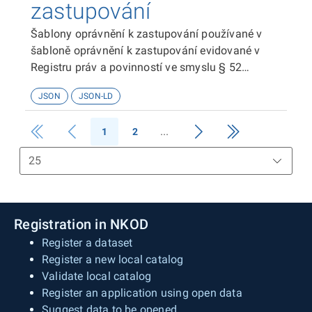
zastupování
Šablony oprávnění k zastupování používané v
šabloně oprávnění k zastupování evidované v
Registru práv a povinností ve smyslu § 52
zákona č. 111/2009 Sb. o základních registrech.
JSON
JSON-LD
1
2
Registration in NKOD
Register a dataset
Register a new local catalog
Validate local catalog
Register an application using open data
Suggest data to be opened