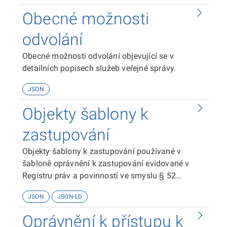
Obecné možnosti
odvolání
Obecné možnosti odvolání objevující se v
detailních popisech služeb veřejné správy.
JSON
Objekty šablony k
zastupování
Objekty šablony k zastupování používané v
šabloně oprávnění k zastupování evidované v
Registru práv a povinností ve smyslu § 52
zákona č. 111/2009 Sb. o základních registrech.
JSON
JSON-LD
Oprávnění k přístupu k