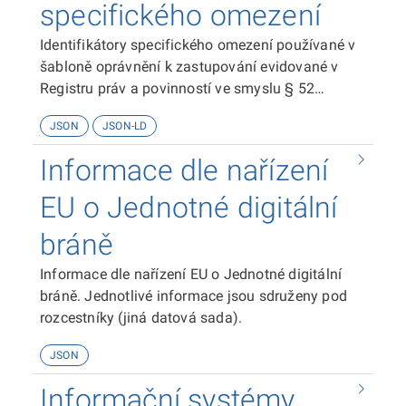
specifického omezení
Identifikátory specifického omezení používané v
šabloně oprávnění k zastupování evidované v
Registru práv a povinností ve smyslu § 52
zákona č. 111/2009 Sb. o základních registrech.
JSON
JSON-LD
Informace dle nařízení
EU o Jednotné digitální
bráně
Informace dle nařízení EU o Jednotné digitální
bráně. Jednotlivé informace jsou sdruženy pod
rozcestníky (jiná datová sada).
JSON
Informační systémy