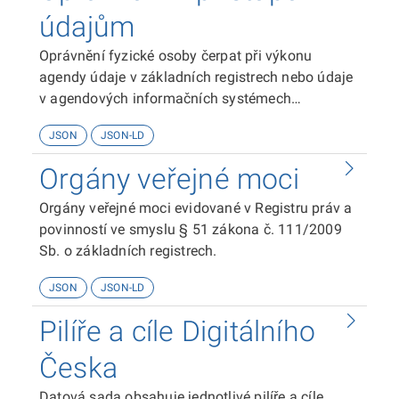
údajům
Oprávnění fyzické osoby čerpat při výkonu
agendy údaje v základních registrech nebo údaje
v agendových informačních systémech
evidovaná v Registru práv a povinností ve smyslu
JSON
JSON-LD
§ 51 zákona č. 111/2009 Sb. o základních
registrech.
Orgány veřejné moci
Orgány veřejné moci evidované v Registru práv a
povinností ve smyslu § 51 zákona č. 111/2009
Sb. o základních registrech.
JSON
JSON-LD
Pilíře a cíle Digitálního
Česka
Datová sada obsahuje jednotlivé pilíře a cíle