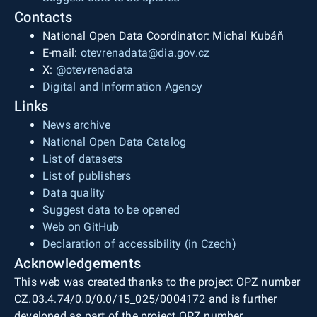
Contacts
National Open Data Coordinator: Michal Kubáň
E-mail:
otevrenadata@dia.gov.cz
X:
@otevrenadata
Digital and Information Agency
Links
News archive
National Open Data Catalog
List of datasets
List of publishers
Data quality
Suggest data to be opened
Web on GitHub
Declaration of accessibility (in Czech)
Acknowledgements
This web was created thanks to the project OPZ number
CZ.03.4.74/0.0/0.0/15_025/0004172 and is further
developed as part of the project OPZ number