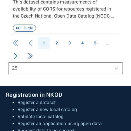
This dataset contains measurements of
availability of CORS for resources registered in
the Czech National Open Data Catalog (NODC-
CZ) aggregated per dataset, publisher and the
RDF Turtle
entire NODC-CZ.
1
2
3
4
5
Registration in NKOD
Register a dataset
Register a new local catalog
Validate local catalog
Register an application using open data
Suggest data to be opened