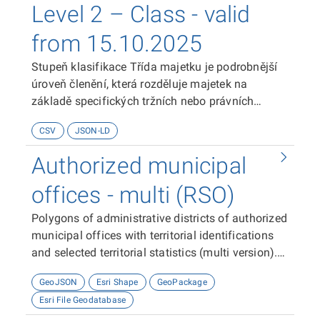
Level 2 – Class - valid
from 15.10.2025
Stupeň klasifikace Třída majetku je podrobnější
úroveň členění, která rozděluje majetek na
základě specifických tržních nebo právních
charakteristik. Slouží k nastavení detailních
CSV
JSON-LD
oceňovacích metodik a přesné identifikaci tržního
segmentu.
Authorized municipal
offices - multi (RSO)
Polygons of administrative districts of authorized
municipal offices with territorial identifications
and selected territorial statistics (multi version).
Non-contiguous territories are represented by one
GeoJSON
Esri Shape
GeoPackage
multi-feature (polygon).
Esri File Geodatabase