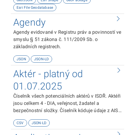
GeoJSON
Esri Shape
GeoPackage
Esri File Geodatabase
Agendy
Agendy evidované v Registru práv a povinností ve
smyslu § 51 zákona č. 111/2009 Sb. o
základních registrech.
JSON
JSON-LD
Aktér - platný od
01.07.2025
Číselník všech potenciálních aktérů v ISDŘ. Aktéři
jsou celkem 4 - DIA, veřejnost, žadatel a
bezpečnostní složky. Číselník kóduje údaje z AIS
(Informačního systému dlouhodobého řízení
CSV
JSON-LD
informačních systémů veřejné správy (ISDŘ)).