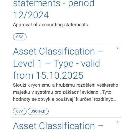
statements - period
12/2024
Approval of accounting statements
CSV
Asset Classification –
Level 1 – Type - valid
from 15.10.2025
Slouží k rychlému a hrubému rozdělení veškerého
majetku v systému pro základní evidenci. Tyto
hodnoty se obvykle používají k určení rozdílných
pravidel pro nabývání, oceňování a odepisování
CSV
JSON-LD
daného majetku (např. nemovitosti vyžadují
zápis do katastru, zvířata mají specifické
Asset Classification –
požadavky na péči a evidenci).