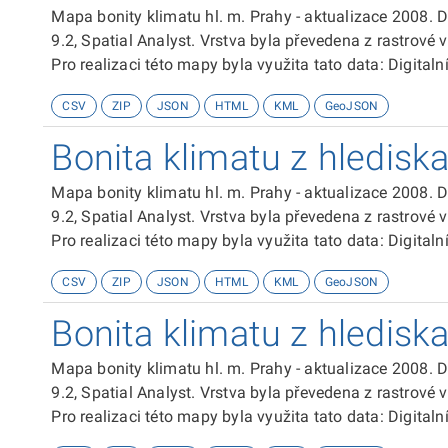
četností větru v těchto směrech.Výslednávrstva byla přek
Mapa bonity klimatu hl. m. Prahy - aktualizace 2008. 
kvalitu bonity, V - nejhorší)
9.2, Spatial Analyst. Vrstva byla převedena z rastrové 
Pro realizaci této mapy byla využita tato data: Digit
Liniová vrstva uličních úseku Vektorová data tématické 
CSV
ZIP
JSON
HTML
KML
GeoJSON
Výstupy z Modelového hodnocení kvality ovzduší v Pra
Digitální model terénu DMR25 Ortofotosnímky ČR.
Bonita klimatu z hlediska
Vrstva vznikla interpolací uzlových bodů rychlosti vět
byla překlasifikována do pěti kategorií (I - nejlepší pro k
Mapa bonity klimatu hl. m. Prahy - aktualizace 2008. 
9.2, Spatial Analyst. Vrstva byla převedena z rastrové 
Pro realizaci této mapy byla využita tato data: Digit
Liniová vrstva uličních úseku Vektorová data tématické 
CSV
ZIP
JSON
HTML
KML
GeoJSON
Výstupy z Modelového hodnocení kvality ovzduší v Pra
Digitální model terénu DMR25 Ortofotosnímky ČR.
Bonita klimatu z hledisk
Vrstva vznikla interpolací uzlových bodů četností bezv
vrstva byla překlasifikována do pěti kategorií (I - nejlepš
Mapa bonity klimatu hl. m. Prahy - aktualizace 2008. 
9.2, Spatial Analyst. Vrstva byla převedena z rastrové 
Pro realizaci této mapy byla využita tato data: Digit
Liniová vrstva uličních úseku Vektorová data tématické 