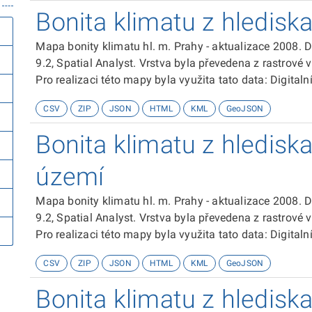
Digitální model terénu DMR25 Ortofotosnímky ČR.
Bonita klimatu z hledisk
Vrstva vznikla kombinací vrstvy vegetačního pokryvu a 
vytvořená z uzlových bodů 25x25 m. Pro každý bod se 
Mapa bonity klimatu hl. m. Prahy - aktualizace 2008. 
x 100 m k celkové ploše zájmového území. Výslednávrstv
9.2, Spatial Analyst. Vrstva byla převedena z rastrové 
nejlepší pro kvalitu bonity, V - nejhorší)
Pro realizaci této mapy byla využita tato data: Digit
Liniová vrstva uličních úseku Vektorová data tématické 
CSV
ZIP
JSON
HTML
KML
GeoJSON
Výstupy z Modelového hodnocení kvality ovzduší v Pra
Digitální model terénu DMR25 Ortofotosnímky ČR.
Bonita klimatu z hlediska
Vrstva vznikla na základě algoritmu pro výpočet globál
překlasifikována do pěti kategorií (I - nejlepší pro kvalit
území
Mapa bonity klimatu hl. m. Prahy - aktualizace 2008. 
9.2, Spatial Analyst. Vrstva byla převedena z rastrové 
Pro realizaci této mapy byla využita tato data: Digit
Liniová vrstva uličních úseku Vektorová data tématické 
CSV
ZIP
JSON
HTML
KML
GeoJSON
Výstupy z Modelového hodnocení kvality ovzduší v Pra
Digitální model terénu DMR25 Ortofotosnímky ČR.
Bonita klimatu z hlediska
Vrstva vznikla váženou kombinací vrstvy topografickc