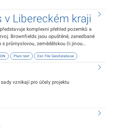
ze-aktualizace 2006 firmou ATEM s.r.o.
s v Libereckém kraji
O2 a PM10. Výsledná vrstva byla
u bonity, V - nejhorší)
i představuje komplexní přehled pozemků a
zvoj. Brownfields jsou opuštěné, zanedbané
 s průmyslovou, zemědělskou či jinou
 greenfields označují nedotčené pozemky,
SON
Plain text
Esri File Geodatabase
nové investiční projekty bez nutnosti předchozí
í