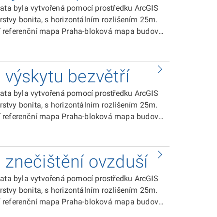
lasifikována do pěti kategorií (I - nejlepší pro
Data byla vytvořená pomocí prostředku ArcGIS
vrstvy bonita, s horizontálním rozlišením 25m.
alní referenční mapa Praha-bloková mapa budovy
vrstvy Úpn-doprava-liniová vrstva silniční sítě
ze-aktualizace 2006 firmou ATEM s.r.o.
 výskytu bezvětří
ru v hladině 10 m nad terénem.Výslednávrstva
valitu bonity, V - nejhorší)
Data byla vytvořená pomocí prostředku ArcGIS
vrstvy bonita, s horizontálním rozlišením 25m.
alní referenční mapa Praha-bloková mapa budovy
vrstvy Úpn-doprava-liniová vrstva silniční sítě
ze-aktualizace 2006 firmou ATEM s.r.o.
a znečištění ovzduší
ětří v hladině 10 m nad terénem. Výsledná
í pro kvalitu bonity, V - nejhorší)
Data byla vytvořená pomocí prostředku ArcGIS
vrstvy bonita, s horizontálním rozlišením 25m.
alní referenční mapa Praha-bloková mapa budovy
vrstvy Úpn-doprava-liniová vrstva silniční sítě