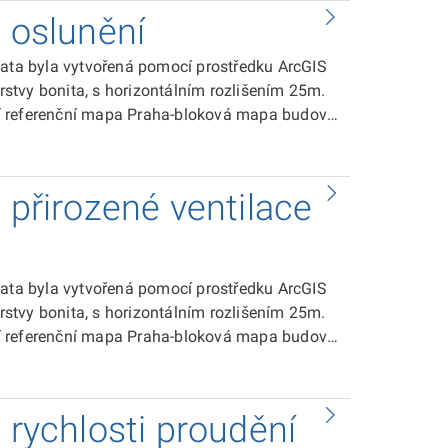
a oslunění
rastrové vrstvy urbanizace, která byla
vypočítal poměr ploch zástavby ve čtverci 100
Data byla vytvořená pomocí prostředku ArcGIS
a byla překlasifikována do pěti kategorií (I -
vrstvy bonita, s horizontálním rozlišením 25m.
alní referenční mapa Praha-bloková mapa budovy
vrstvy Úpn-doprava-liniová vrstva silniční sítě
ze-aktualizace 2006 firmou ATEM s.r.o.
 přirozené ventilace
ní solární radiace.Výslednávrstva byla
u bonity, V - nejhorší)
Data byla vytvořená pomocí prostředku ArcGIS
vrstvy bonita, s horizontálním rozlišením 25m.
alní referenční mapa Praha-bloková mapa budovy
vrstvy Úpn-doprava-liniová vrstva silniční sítě
ze-aktualizace 2006 firmou ATEM s.r.o.
 rychlosti proudění
ýh překážek v 8 směrech proudění a vrstvy