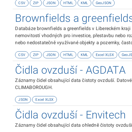
CSV
ZIP
JSON
HTML
KML
GeoJSON
Výstupy z Modelového hodnocení kvality ovzduší v Pra
Digitální model terénu DMR25 Ortofotosnímky ČR.
Brownfields a greenfield
Vrstva vznikla kombinací rozložení polí koncentrací N
překlasifikována do pěti kategorií (I - nejlepší pro kvalit
Databáze brownfields a greenfields v Libereckém kraj
nemovitostí vhodných pro investice, přestavbu nebo ro
nebo nedostatečně využívané objekty a pozemky, často
historickou funkcí, které vyžadují revitalizaci. Naopak
CSV
ZIP
JSON
HTML
KML
Excel XLSX
GeoJ
obvykle mimo zastavěné oblasti, které jsou určeny pro 
sanace.
Čidla ovzduší - AGDATA
Záznamy čidel obsahující data čistoty ovzduší. Datové sady vznikají pro účely projektu
CLIMABOROUGH.
JSON
Excel XLSX
Čidla ovzduší - Envitech
Záznamy čidel obsahující data ohledně čistoty ovzduš