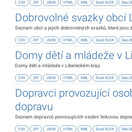
CSV
ZIP
JSON
HTML
KML
Excel XLSX
GeoJ
Dobrovolné svazky obcí 
Seznam obcí a jejich dobrovolných svazků, které jsou
CSV
ZIP
JSON
HTML
KML
Excel XLSX
GeoJ
Domy dětí a mládeže v L
Domy dětí a mládeže v Libereckém kraji.
CSV
ZIP
JSON
HTML
KML
Excel XLSX
GeoJ
Dopravci provozující oso
dopravu
Seznam dopravců provozujících osobní linkovou dopra
CSV
ZIP
JSON
HTML
KML
Excel XLSX
GeoJ