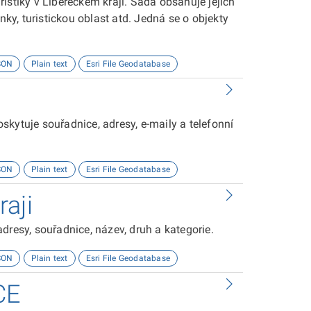
istiky v Libereckém kraji. Sada obsahuje jejich
nky, turistickou oblast atd. Jedná se o objekty
SON
Plain text
Esri File Geodatabase
kytuje souřadnice, adresy, e-maily a telefonní
SON
Plain text
Esri File Geodatabase
aji
resy, souřadnice, název, druh a kategorie.
SON
Plain text
Esri File Geodatabase
CE