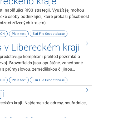
reckého kraje
i naplňující RIS3 strategii. Využít jej mohou
ické osoby podnikající, které prokáží působnost
izací zřízených krajem).
SON
Plain text
Esri File Geodatabase
s v Libereckém kraji
i představuje komplexní přehled pozemků a
zvoj. Brownfields jsou opuštěné, zanedbané
 s průmyslovou, zemědělskou či jinou
 greenfields označují nedotčené pozemky,
SON
Plain text
Esri File Geodatabase
nové investiční projekty bez nutnosti předchozí
ji
eckém kraji. Najdeme zde adresy, souřadnice,