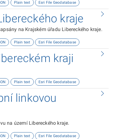
SON
Plain text
Esri File Geodatabase
Libereckého kraje
 zapsány na Krajském úřadu Libereckého kraje.
SON
Plain text
Esri File Geodatabase
ibereckém kraji
SON
Plain text
Esri File Geodatabase
bní linkovou
vu na území Libereckého kraje.
SON
Plain text
Esri File Geodatabase