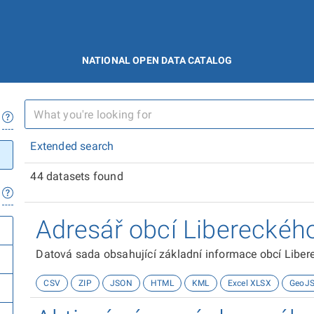
NATIONAL OPEN DATA CATALOG
Extended search
44 datasets found
Adresář obcí Libereckého
Datová sada obsahující základní informace obcí Liberec
CSV
ZIP
JSON
HTML
KML
Excel XLSX
GeoJ