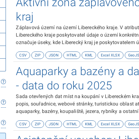
Aktivní zóna záplavového
kraj
Záplavová území na území Libereckého kraje. V atribu
Libereckého kraje poskytovatel údaje o území konkrét
označuje úseky, kde Liberecký kraj je poskytovatelem 
označuje úseky, které byly převzaty na základě spolupr
CSV
ZIP
JSON
HTML
KML
Excel XLSX
GeoJ
jejíž vodoprávní úřad záplavové území stanovil.&nbsp;Už
status údajů podle tohoto atributu. Data jsou poskyto
Aquaparky a bazény a da
právní závaznosti.Zdrojová data jsou vedena v souřa
(EPSG:5514). Pro publikaci prostřednictvím platformy
- data do roku 2025
WGS 1984 Web Mercator Auxiliary Sphere (EPSG:3857)
S_JTSK_To_WGS_1984_1. Při zpětném převodu doporuč
Sada otevřených dat míst na koupání v Libereckém kraji
popis, souřadnice, webové stránky, turistickou oblast a
aquaparky, bazény, koupaliště, jezera, rybníky a ostatn
CSV
ZIP
JSON
HTML
KML
Excel XLSX
GeoJ