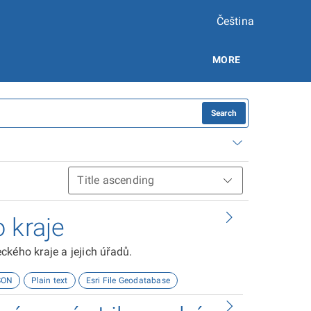
Čeština
MORE
Search
 kraje
kého kraje a jejich úřadů.
SON
Plain text
Esri File Geodatabase