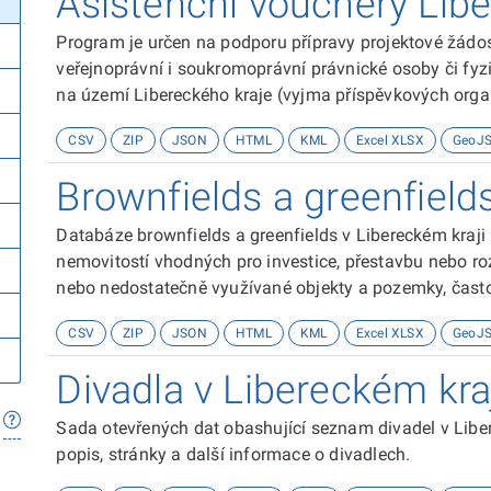
Asistenční vouchery Libe
Program je určen na podporu přípravy projektové žádost
veřejnoprávní i soukromoprávní právnické osoby či fyz
na území Libereckého kraje (vyjma příspěvkových organ
CSV
ZIP
JSON
HTML
KML
Excel XLSX
GeoJ
Brownfields a greenfield
Databáze brownfields a greenfields v Libereckém kraj
nemovitostí vhodných pro investice, přestavbu nebo ro
nebo nedostatečně využívané objekty a pozemky, často
historickou funkcí, které vyžadují revitalizaci. Naopak
CSV
ZIP
JSON
HTML
KML
Excel XLSX
GeoJ
obvykle mimo zastavěné oblasti, které jsou určeny pro 
sanace.
Divadla v Libereckém kra
Sada otevřených dat obashující seznam divadel v Liber
popis, stránky a další informace o divadlech.