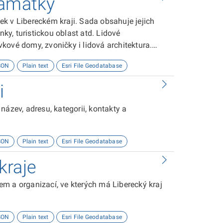
památky
k v Libereckém kraji. Sada obsahuje jejich
nky, turistickou oblast atd. Lidové
kové domy, zvoničky i lidová architektura.
kraje. Spousta z nich je přístupná celoročně,
SON
Plain text
Esri File Geodatabase
 Dny lidové architektury nebo Léto v podstávce.
uchu.
i
název, adresu, kategorii, kontakty a
SON
Plain text
Esri File Geodatabase
kraje
m a organizací, ve kterých má Liberecký kraj
SON
Plain text
Esri File Geodatabase