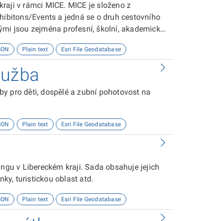
raji v rámci MICE. MICE je složeno z
xhibitons/Events a jedná se o druh cestovního
ými jsou zejména profesní, školní, akademické
ev, adresy, popis, souřadnice, webové stránky,
SON
Plain text
Esri File Geodatabase
na z databáze MICE.
lužba
y pro děti, dospělé a zubní pohotovost na
SON
Plain text
Esri File Geodatabase
ingu v Libereckém kraji. Sada obsahuje jejich
nky, turistickou oblast atd.
SON
Plain text
Esri File Geodatabase