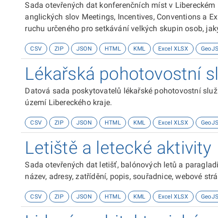
Sada otevřených dat konferenčních míst v Libereckém k
anglických slov Meetings, Incentives, Conventions a E
ruchu určeného pro setkávání velkých skupin osob, jak
či různé obchodní organizace. Sada obsahuje jejich náz
CSV
ZIP
JSON
HTML
KML
Excel XLSX
GeoJ
turistickou oblast, počet míst atd. Sada je vygenerová
Lékařská pohotovostní s
Datová sada poskytovatelů lékařské pohotovostní služb
území Libereckého kraje.
CSV
ZIP
JSON
HTML
KML
Excel XLSX
GeoJ
Letiště a letecké aktivity
Sada otevřených dat letišť, balónových letů a paraglad
název, adresy, zatřídění, popis, souřadnice, webové strá
CSV
ZIP
JSON
HTML
KML
Excel XLSX
GeoJ