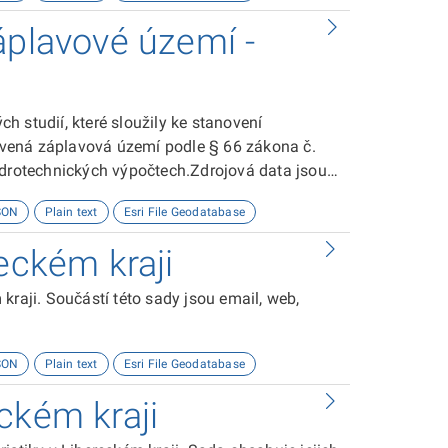
áplavové území -
 studií, které sloužily ke stanovení
vená záplavová území podle § 66 zákona č.
ydrotechnických výpočtech.Zdrojová data jsou
 North (EPSG:5514). Pro publikaci
SON
Plain text
Esri File Geodatabase
transformována do WGS 1984 Web Mercator
ční metody S_JTSK_To_WGS_1984_1. Při
eckém kraji
ormační metodu.
kraji. Součástí této sady jsou email, web,
SON
Plain text
Esri File Geodatabase
ckém kraji