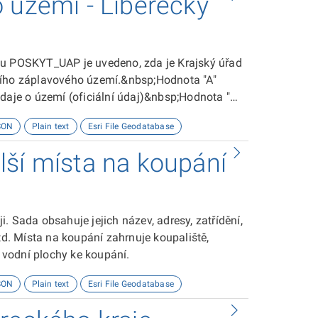
 území - Liberecký
tu POSKYT_UAP je uvedeno, zda je Krajský úřad
ního záplavového území.&nbsp;Hodnota "A"
údaje o území (oficiální údaj)&nbsp;Hodnota "N"
áce s příslušnou obcí s rozšířenou působností,
SON
Plain text
Esri File Geodatabase
ivatelé by si měli ověřit aktuálnost a oficiální
vána jako otevřená bez záruky úplnosti nebo
lší místa na koupání
dnicovém systému S-JTSK / Krovak East North
 ArcGIS Online byla data transformována do
 za použití transformační metody
ujeme použít stejnou transformační metodu.
. Sada obsahuje jejich název, adresy, zatřídění,
td. Místa na koupání zahrnuje koupaliště,
í vodní plochy ke koupání.
SON
Plain text
Esri File Geodatabase