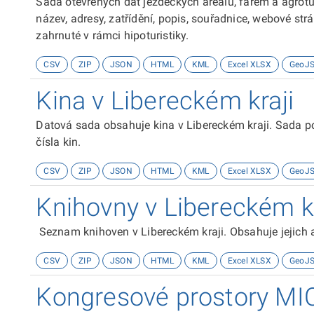
Sada otevřených dat jezdeckých areálů, farem a agrotur
název, adresy, zatřídění, popis, souřadnice, webové strá
zahrnuté v rámci hipoturistiky.
CSV
ZIP
JSON
HTML
KML
Excel XLSX
GeoJ
Kina v Libereckém kraji
Datová sada obsahuje kina v Libereckém kraji. Sada pos
čísla kin.
CSV
ZIP
JSON
HTML
KML
Excel XLSX
GeoJ
Knihovny v Libereckém kr
Seznam knihoven v Libereckém kraji. Obsahuje jejich ad
CSV
ZIP
JSON
HTML
KML
Excel XLSX
GeoJ
Kongresové prostory MI