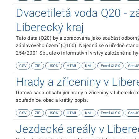
Dvacetiletá voda Q20 - z
Liberecký kraj
Tato data (Q20) byla zpracována jako součást odborných
záplavového území (Q100). Nejedná se o úředně stano
254/2001 Sb., ale o informativní vrstvy založené na h
vedena v souřadnicovém systému S-JTSK / Krovak East
CSV
ZIP
JSON
HTML
KML
Excel XLSX
GeoJ
prostřednictvím platformy ArcGIS Online byla data 
Auxiliary Sphere (EPSG:3857) za použití transforma
Hrady a zříceniny v Liber
zpětném převodu doporučujeme použít stejnou transf
Datová sada obsahující hrady a zříceniny v Libereckém 
souřadnice, obec a krátky popis.
CSV
ZIP
JSON
HTML
KML
Excel XLSX
GeoJ
Jezdecké areály v Libere