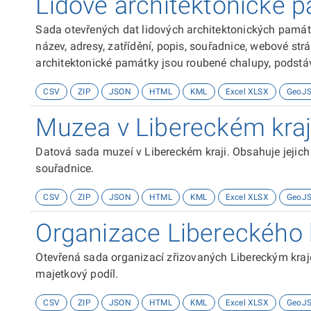
Lidové architektonické 
Sada otevřených dat lidových architektonických památe
název, adresy, zatřídění, popis, souřadnice, webové strá
architektonické památky jsou roubené chalupy, podstáv
Bohatství, které dokládá um řezbářů, tesařů i obyvatel 
CSV
ZIP
JSON
HTML
KML
Excel XLSX
GeoJ
další však jen při speciálních událostech, kterými jsou
Data pocházejí z datového skladu odboru cestovního r
Muzea v Libereckém kraj
Datová sada muzeí v Libereckém kraji. Obsahuje jejich 
souřadnice.
CSV
ZIP
JSON
HTML
KML
Excel XLSX
GeoJ
Organizace Libereckého 
Otevřená sada organizací zřizovaných Libereckým kraje
majetkový podíl.
CSV
ZIP
JSON
HTML
KML
Excel XLSX
GeoJ