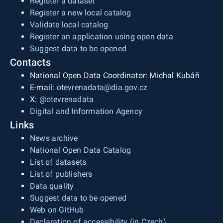
Register a dataset
ukončení platnosti dokumentu, oblast
Register a new local catalog
působnosti, webová stránka v Databázi strategií
Validate local catalog
ČR (pokud je v ní dokument evidován), webová
Register an application using open data
stránka na webu Karlovarského kraje, prostorová
Suggest data to be opened
lokalizace Krajského úřadu Karlovarského kraje.
Contacts
Souřadnicový systém je použit WGS
National Open Data Coordinator: Michal Kubáň
1984.Zdrojem dat je Krajský úřad Karlovarského
E-mail:
otevrenadata@dia.gov.cz
kraje, odbor regionálního rozvoje.&nbsp;
X:
@otevrenadata
Digital and Information Agency
Links
News archive
National Open Data Catalog
List of datasets
List of publishers
Data quality
Suggest data to be opened
Web on GitHub
Declaration of accessibility (in Czech)