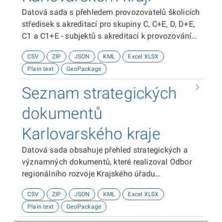
Datová sada s přehledem provozovatelů školicích
středisek s akreditací pro skupiny C, C+E, D, D+E,
C1 a C1+E - subjektů s akreditací k provozování
výuky a výcviku v rámci zdokonalování odborné
CSV
ZIP
JSON
KML
Excel XLSX
způsobilosti řidičů pro účely profesní způsobilosti
Plain text
GeoPackage
řidičů v Karlovarském kraji. Informace uvedené u
jednotlivých provozovatelů: provozovatel
Seznam strategických
školicícho střediska, název školicího střediska,
rozsah skupin akreditace, datum vydání
dokumentů
akreditace, webová stránka, kontaktní e-mail,
Karlovarského kraje
telefonní kontakt a přesná prostorová lokalizace
místa provozovny. Souřadnicový systém je použit
Datová sada obsahuje přehled strategických a
WGS 1984.Poskytovatelem zdroje dat je Krajský
významných dokumentů, které realizoval Odbor
úřad Karlovarského kraje, odbor dopravy a
regionálního rozvoje Krajského úřadu
silničního hospodářství.
Karlovarského kraje. Přehled obsahuje
CSV
ZIP
JSON
KML
Excel XLSX
dokumenty, které jsou uvedeny na Portálu
Plain text
GeoPackage
strategických dokumentů ČR v Databázi strategií
a další významné dokumenty (strategie,