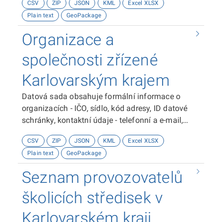
CSV
ZIP
JSON
KML
Excel XLSX
jeho název, identifikační číslo, sídlo, právní forma,
Plain text
GeoPackage
kontaktní e-mail, telefonní kontakt, číslo datové
schránky, webové stránky letiště, informace o
Organizace a
letišti - kódy letiště, druh letiště, informace o
dráze, nadmořská výška letiště, datum otevření a
společnosti zřízené
prostorová lokalizace letiště. Souřadnicový
Karlovarským krajem
systém je využit WGS 1984.&nbsp;Zdrojem dat je
Krajské inovační centrum Karlovarského kraje,
Datová sada obsahuje formální informace o
p.o.
organizacích - IČO, sídlo, kód adresy, ID datové
schránky, kontaktní údaje - telefonní a e-mail,
webové stránky a souřadnice místa výkonu
CSV
ZIP
JSON
KML
Excel XLSX
činnosti. Souřadnicový systém je použit WGS
Plain text
GeoPackage
1984.Poskytovatelem dat je Krajský úřad
Karlovarského kraje.
Seznam provozovatelů
školicích středisek v
Karlovarském kraji