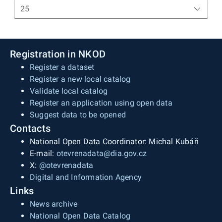
koncepce, plány), které jsou uvedeny na
webových stránkách Krajského úřadu
Karlovarského kraje. Informace uvedené u
jednotlivých dokumentů: název dokumentu, druh
Registration in NKOD
dokumentu, výchozí legislativa, rok zahájení a
Register a dataset
ukončení platnosti dokumentu, oblast
Register a new local catalog
působnosti, webová stránka v Databázi strategií
Validate local catalog
ČR (pokud je v ní dokument evidován), webová
Register an application using open data
stránka na webu Karlovarského kraje, prostorová
Suggest data to be opened
lokalizace Krajského úřadu Karlovarského kraje.
Contacts
Souřadnicový systém je použit WGS
National Open Data Coordinator: Michal Kubáň
1984.Zdrojem dat je Krajský úřad Karlovarského
E-mail:
otevrenadata@dia.gov.cz
kraje, odbor regionálního rozvoje.&nbsp;
X:
@otevrenadata
Digital and Information Agency
Links
News archive
National Open Data Catalog