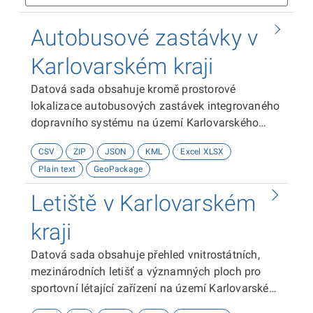
Autobusové zastávky v
Karlovarském kraji
Datová sada obsahuje kromě prostorové
lokalizace autobusových zastávek integrovaného
dopravního systému na území Karlovarského
kraje také číslo zastávky a stanoviště.
CSV
ZIP
JSON
KML
Excel XLSX
Souřadnicový systém je použit WGS
Plain text
GeoPackage
1984.Zdrojem dat je Koordinátor integrovaného
dopravního systému Karlovarského kraje, p.o.
Letiště v Karlovarském
kraji
Datová sada obsahuje přehled vnitrostátních,
mezinárodních letišť a významných ploch pro
sportovní létající zařízení na území Karlovarského
kraje. Uvedené údaje: název, provozovatel letiště,