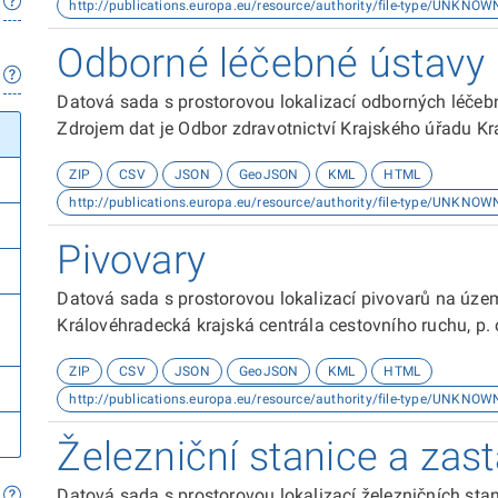
http://publications.europa.eu/resource/authority/file-type/UNKNOW
Odborné léčebné ústavy
Datová sada s prostorovou lokalizací odborných léčeb
Zdrojem dat je Odbor zdravotnictví Krajského úřadu Kr
ZIP
CSV
JSON
GeoJSON
KML
HTML
http://publications.europa.eu/resource/authority/file-type/UNKNOW
Pivovary
Datová sada s prostorovou lokalizací pivovarů na územ
Královéhradecká krajská centrála cestovního ruchu, p. 
ZIP
CSV
JSON
GeoJSON
KML
HTML
http://publications.europa.eu/resource/authority/file-type/UNKNOW
Železniční stanice a za
Datová sada s prostorovou lokalizací železničních sta