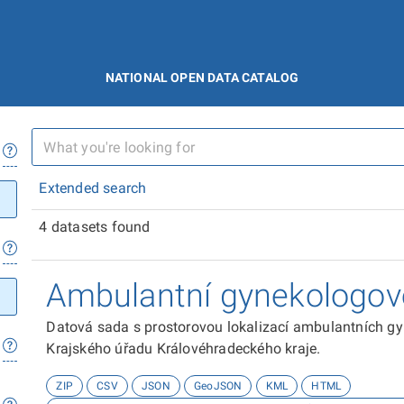
NATIONAL OPEN DATA CATALOG
Extended search
4 datasets found
Ambulantní gynekologov
Datová sada s prostorovou lokalizací ambulantních gy
Krajského úřadu Královéhradeckého kraje.
ZIP
CSV
JSON
GeoJSON
KML
HTML