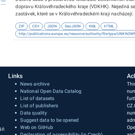
dopravu Královéhradeckého kraje (VDKHK). Nejedná se 
zastávek, které se v Královéhradeckém kraji nacházejí.
hospodářství Krajského úřadu Královéhradeckého kraje
ZIP
CSV
JSON
GeoJSON
KML
HTML
http://publications.europa.eu/resource/authority/file-type/UNKNOW
Links
Ac
News archive
Thi
National Open Data Catalog
num
List of datasets
fur
List of publishers
CZ.
Data quality
num
Suggest data to be opened
adm
Web on GitHub
Ope
áň
Declaration of accessibility (in Czech)
and