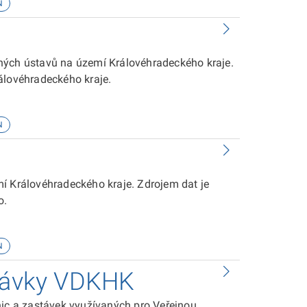
N
ných ústavů na území Královéhradeckého kraje.
álovéhradeckého kraje.
N
í Královéhradeckého kraje. Zdrojem dat je
o.
N
stávky VDKHK
nic a zastávek využívaných pro Veřejnou