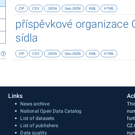
ZIP
CSV
JSON
GeoJSON
KML
HTML
příspěvkové organizace 
sídla
ZIP
CSV
JSON
GeoJSON
KML
HTML
Links
Ac
News archive
Thi
National Open Data Catalog
num
List of datasets
fur
List of publishers
CZ.
Data quality
num