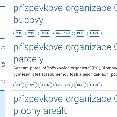
příspěvkové organizace 
budovy
ZIP
CSV
JSON
GeoJSON
KML
HTML
příspěvkové organizace 
parcely
Seznam parcel příspěvkových organizací (PO) Olomouc
vymezení dle katastru nemovitostí a jejich základní pop
ZIP
CSV
JSON
GeoJSON
KML
HTML
příspěvkové organizace 
plochy areálů