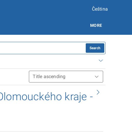
Čeština
MORE
Search
Olomouckého kraje -