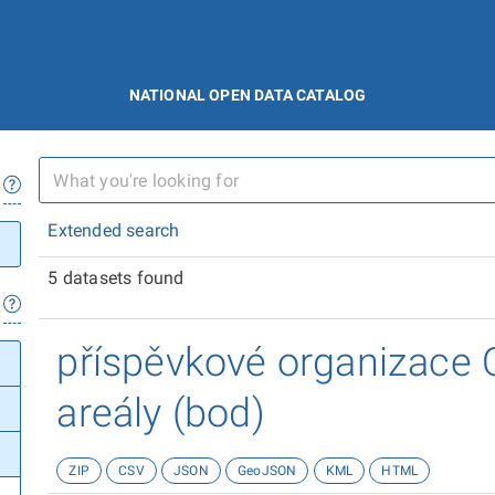
NATIONAL OPEN DATA CATALOG
Extended search
5 datasets found
příspěvkové organizace 
areály (bod)
ZIP
CSV
JSON
GeoJSON
KML
HTML