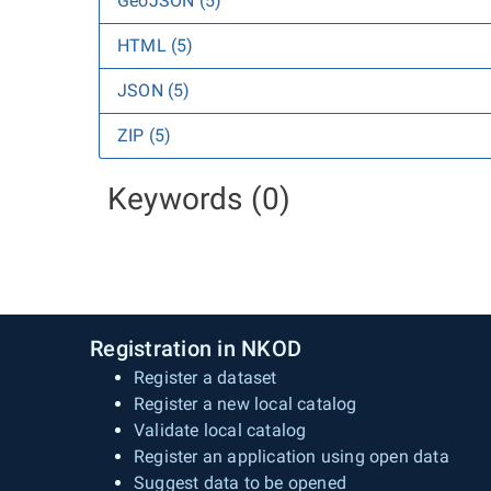
GeoJSON (5)
HTML (5)
JSON (5)
ZIP (5)
Keywords (0)
Registration in NKOD
Register a dataset
Register a new local catalog
Validate local catalog
Register an application using open data
Suggest data to be opened