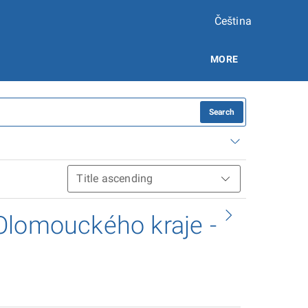
Čeština
MORE
Search
Olomouckého kraje -