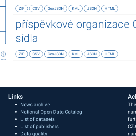
ZIP
CSV
GeoJSON
KML
JSON
HTML
příspěvkové organizace 
sídla
ZIP
CSV
GeoJSON
KML
JSON
HTML
Links
Ac
News archive
Thi
National Open Data Catalog
num
List of datasets
fur
List of publishers
CZ.
Data quality
num