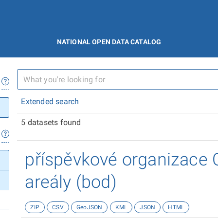
NATIONAL OPEN DATA CATALOG
Extended search
5 datasets found
příspěvkové organizace 
areály (bod)
ZIP
CSV
GeoJSON
KML
JSON
HTML