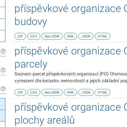
příspěvkové organizace 
budovy
ZIP
CSV
GeoJSON
KML
JSON
HTML
příspěvkové organizace 
parcely
Seznam parcel příspěvkových organizací (PO) Olomouc
vymezení dle katastru nemovitostí a jejich základní pop
ZIP
CSV
GeoJSON
KML
JSON
HTML
příspěvkové organizace 
plochy areálů