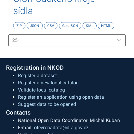
sídla
ZIP
JSON
CSV
GeoJSON
KML
HTML
Registration in NKOD
Register a dataset
Register a new local catalog
Validate local catalog
Register an application using open data
Suggest data to be opened
Contacts
National Open Data Coordinator: Michal Kubáň
E-mail:
otevrenadata@dia.gov.cz