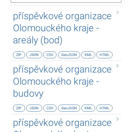
příspěvkové organizace
Olomouckého kraje -
areály (bod)
ZIP
JSON
CSV
GeoJSON
KML
HTML
příspěvkové organizace
Olomouckého kraje -
budovy
ZIP
JSON
CSV
GeoJSON
KML
HTML
příspěvkové organizace