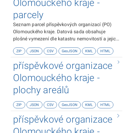
Olomouckého kraje -
parcely
Seznam parcel příspěvkových organizací (PO)
Olomouckého kraje. Datová sada obsahuje
plošné vymezení dle katastru nemovitostí a jejich
základní popisné údaje - zpsob využití, výměra,
ZIP
JSON
CSV
GeoJSON
KML
HTML
aj.
příspěvkové organizace
Olomouckého kraje -
plochy areálů
ZIP
JSON
CSV
GeoJSON
KML
HTML
příspěvkové organizace
Olomouckého kraje -