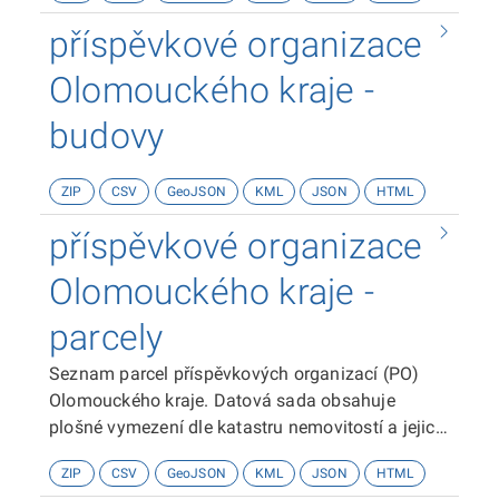
příspěvkové organizace
Olomouckého kraje -
budovy
ZIP
CSV
GeoJSON
KML
JSON
HTML
příspěvkové organizace
Olomouckého kraje -
parcely
Seznam parcel příspěvkových organizací (PO)
Olomouckého kraje. Datová sada obsahuje
plošné vymezení dle katastru nemovitostí a jejich
základní popisné údaje - zpsob využití, výměra,
ZIP
CSV
GeoJSON
KML
JSON
HTML
aj.