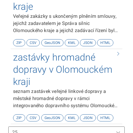
kraje
Veřejné zakázky s ukončeným plněním smlouvy,
jejichž zadavatelem je Správa silnic
Olomouckého kraje a jejichž zadávací řízení bylo
zahájeno v letech 2021 - 2024.
ZIP
CSV
GeoJSON
KML
JSON
HTML
zastávky hromadné
dopravy v Olomouckém
kraji
seznam zastávek veřejné linkové dopravy a
městské hromadné dopravy v rámci
integrovaného dopravního systému Olomouckého
kraje a jejich bodová lokalizace
ZIP
CSV
GeoJSON
KML
JSON
HTML