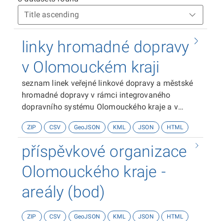
linky hromadné dopravy
v Olomouckém kraji
seznam linek veřejné linkové dopravy a městské
hromadné dopravy v rámci integrovaného
dopravního systému Olomouckého kraje a v
průběh jejich vedení v liniové geometrii
ZIP
CSV
GeoJSON
KML
JSON
HTML
příspěvkové organizace
Olomouckého kraje -
areály (bod)
ZIP
CSV
GeoJSON
KML
JSON
HTML