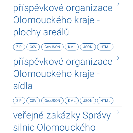
příspěvkové organizace
Olomouckého kraje -
plochy areálů
ZIP
CSV
GeoJSON
KML
JSON
HTML
příspěvkové organizace
Olomouckého kraje -
sídla
ZIP
CSV
GeoJSON
KML
JSON
HTML
veřejné zakázky Správy
silnic Olomouckého