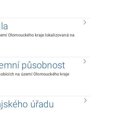
dla
území Olomouckého kraje lokalizovaná na
územní působnost
sobících na území Olomouckého kraje
ajského úřadu