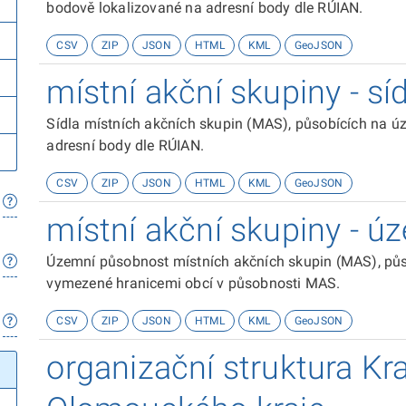
bodově lokalizované na adresní body dle RÚIAN.
CSV
ZIP
JSON
HTML
KML
GeoJSON
místní akční skupiny - sí
Sídla místních akčních skupin (MAS), působících na 
adresní body dle RÚIAN.
CSV
ZIP
JSON
HTML
KML
GeoJSON
místní akční skupiny - 
Územní působnost místních akčních skupin (MAS), pů
vymezené hranicemi obcí v působnosti MAS.
CSV
ZIP
JSON
HTML
KML
GeoJSON
organizační struktura Kr