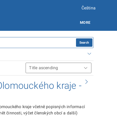
Čeština
MORE
Search
Olomouckého kraje -
omouckého kraje včetně popisných informací
ět činnosti, výčet členských obcí a další)