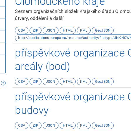
Olomouckého kraje
Seznam organizačních složek Krajského úřadu Olomouck
útvary, oddělení a další.
CSV
ZIP
JSON
HTML
KML
GeoJSON
http://publications.europa.eu/resource/authority/file-type/UNKNOW
příspěvkové organizace 
areály (bod)
CSV
ZIP
JSON
HTML
KML
GeoJSON
příspěvkové organizace 
budovy
CSV
ZIP
JSON
HTML
KML
GeoJSON