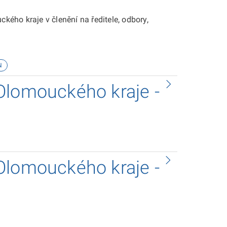
ého kraje v členění na ředitele, odbory,
N
Olomouckého kraje -
Olomouckého kraje -