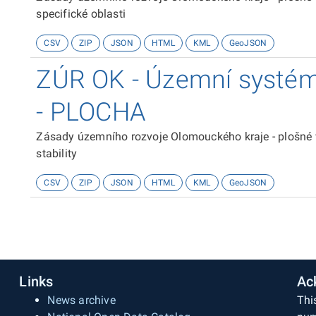
specifické oblasti
CSV
ZIP
JSON
HTML
KML
GeoJSON
ZÚR OK - Územní systém 
- PLOCHA
Zásady územního rozvoje Olomouckého kraje - plošné
stability
CSV
ZIP
JSON
HTML
KML
GeoJSON
Links
Ac
News archive
Thi