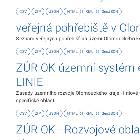
CSV
ZIP
JSON
HTML
KML
GeoJSON
veřejná pohřebiště v Ol
Seznam veřejných pohřebišť na území Olomouckého kraj
CSV
ZIP
JSON
HTML
KML
GeoJSON
ZÚR OK územní systém ek
LINIE
Zásady územního rozvoje Olomouckého kraje - liniové 
specifické oblasti
CSV
ZIP
JSON
HTML
KML
GeoJSON
ZÚR OK - Rozvojové oblas