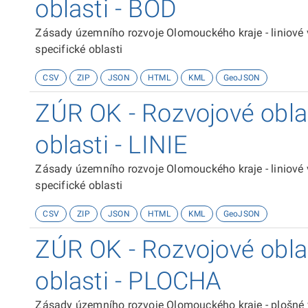
oblasti - BOD
Zásady územního rozvoje Olomouckého kraje - liniové 
specifické oblasti
CSV
ZIP
JSON
HTML
KML
GeoJSON
ZÚR OK - Rozvojové oblas
oblasti - LINIE
Zásady územního rozvoje Olomouckého kraje - liniové 
specifické oblasti
CSV
ZIP
JSON
HTML
KML
GeoJSON
ZÚR OK - Rozvojové oblas
oblasti - PLOCHA
Zásady územního rozvoje Olomouckého kraje - plošné v