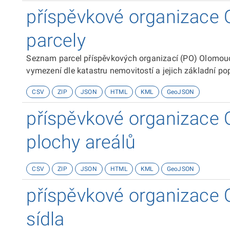
příspěvkové organizace 
parcely
Seznam parcel příspěvkových organizací (PO) Olomouc
vymezení dle katastru nemovitostí a jejich základní pop
CSV
ZIP
JSON
HTML
KML
GeoJSON
příspěvkové organizace 
plochy areálů
CSV
ZIP
JSON
HTML
KML
GeoJSON
příspěvkové organizace 
sídla