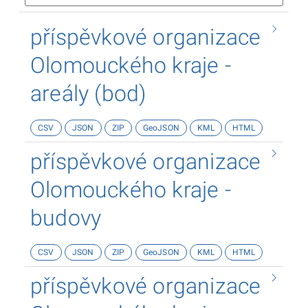
příspěvkové organizace
Olomouckého kraje -
areály (bod)
CSV
JSON
ZIP
GeoJSON
KML
HTML
příspěvkové organizace
Olomouckého kraje -
budovy
CSV
JSON
ZIP
GeoJSON
KML
HTML
příspěvkové organizace