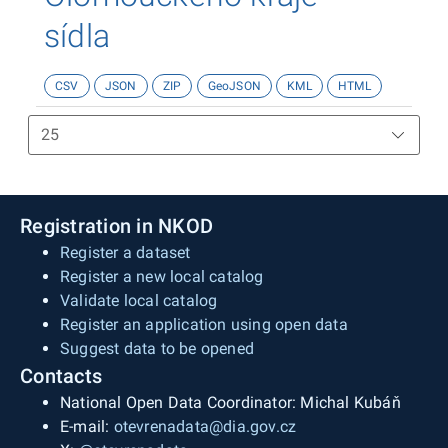
sídla
CSV
JSON
ZIP
GeoJSON
KML
HTML
Registration in NKOD
Register a dataset
Register a new local catalog
Validate local catalog
Register an application using open data
Suggest data to be opened
Contacts
National Open Data Coordinator: Michal Kubáň
E-mail:
otevrenadata@dia.gov.cz