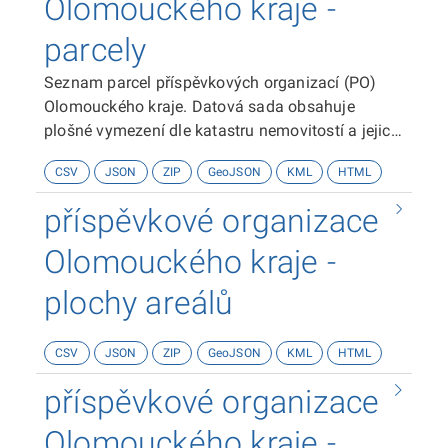
Olomouckého kraje -
parcely
Seznam parcel příspěvkových organizací (PO)
Olomouckého kraje. Datová sada obsahuje
plošné vymezení dle katastru nemovitostí a jejich
základní popisné údaje - zpsob využití, výměra,
CSV
JSON
ZIP
GeoJSON
KML
HTML
aj.
příspěvkové organizace
Olomouckého kraje -
plochy areálů
CSV
JSON
ZIP
GeoJSON
KML
HTML
příspěvkové organizace
Olomouckého kraje -