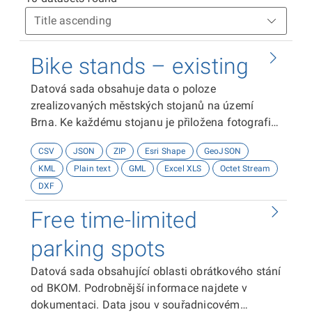
Bike stands – existing
Datová sada obsahuje data o poloze
zrealizovaných městských stojanů na území
Brna. Ke každému stojanu je přiložena fotografie
z místa realizace. Městské stojany jsou ve správě
CSV
JSON
ZIP
Esri Shape
GeoJSON
jednotlivých MČ. Údaje o realizovaných stojanech
KML
Plain text
GML
Excel XLS
Octet Stream
jsou spravovány v gesci Odboru dopravy. Dále
DXF
datová sada obsahuje stojany mimo správu
města, a to zejména soukromých subjektů.
Free time-limited
Primárním datovým zdrojem pro ostatní stojany
je datová sada OpenStreetMap. Stojany na kola
parking spots
jsou zobrazeny ve veřejné mapové aplikaci
Datová sada obsahující oblasti obrátkového stání
Cyklistická opatření nebo v interní aplikaci
od BKOM. Podrobnější informace najdete v
Cyklistická opatření interní. Podrobnější
dokumentaci. Data jsou v souřadnicovém
informace najdete v dokumentaci. Data jsou v