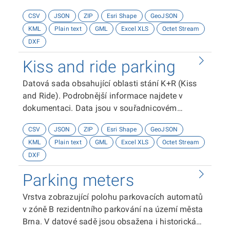
systému GCS WGS84.
souřadnicovém systému GCS WGS84.
CSV
JSON
ZIP
Esri Shape
GeoJSON
KML
Plain text
GML
Excel XLS
Octet Stream
DXF
Kiss and ride parking
Datová sada obsahující oblasti stání K+R (Kiss
and Ride). Podrobnější informace najdete v
dokumentaci. Data jsou v souřadnicovém
systému GCS WGS84.
CSV
JSON
ZIP
Esri Shape
GeoJSON
KML
Plain text
GML
Excel XLS
Octet Stream
DXF
Parking meters
Vrstva zobrazující polohu parkovacích automatů
v zóně B rezidentního parkování na území města
Brna. V datové sadě jsou obsažena i historická