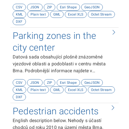
data, proto je vhodné použít filtr dle atributů
CSV
JSON
ZIP
Esri Shape
GeoJSON
"platnost od" a "platnost do". Více informací na
KML
Plain text
GML
Excel XLS
Octet Stream
www.parkovanivbrne.cz. Tato data jsou součástí
DXF
interního pasportního systému iSitInfo
společnosti Brněnské komunikace, a.s. (BKOM).
Parking zones in the
Podrobnější informace najdete v dokumentaci.
Data jsou v souřadnicovém systému GCS
city center
WGS84.
Datová sada obsahující plošně znázorněné
vjezdové oblasti a podoblasti v centru města
Brna. Podrobnější informace najdete v
dokumentaci. Data jsou v souřadnicovém
CSV
JSON
ZIP
Esri Shape
GeoJSON
systému GCS WGS84.
KML
Plain text
GML
Excel XLS
Octet Stream
DXF
Pedestrian accidents
English description below. Nehody s účastí
chodců od roku 2010 na území města Brna.