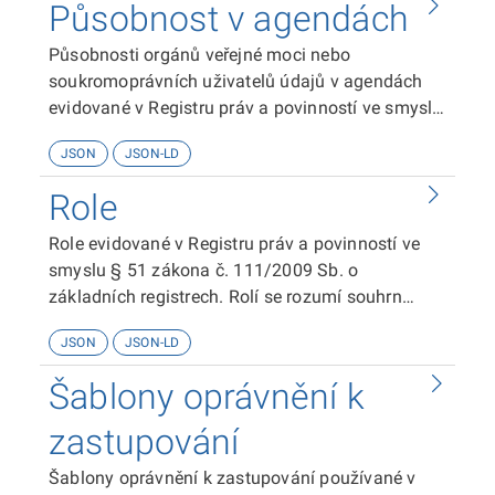
Působnost v agendách
Působnosti orgánů veřejné moci nebo
soukromoprávních uživatelů údajů v agendách
evidované v Registru práv a povinností ve smyslu
§ 51 zákona č. 111/2009 Sb. o základních
JSON
JSON-LD
registrech.
Role
Role evidované v Registru práv a povinností ve
smyslu § 51 zákona č. 111/2009 Sb. o
základních registrech. Rolí se rozumí souhrn
oprávnění fyzické osoby, která vykonává určitou
JSON
JSON-LD
činnost, k přístupu k referenčním údajům v
základních registrech nebo k údajům v
Šablony oprávnění k
agendových informačních systémech.
zastupování
Šablony oprávnění k zastupování používané v