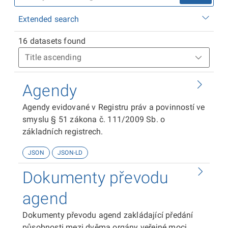
Extended search
16 datasets found
Agendy
Agendy evidované v Registru práv a povinností ve
smyslu § 51 zákona č. 111/2009 Sb. o
základních registrech.
JSON
JSON-LD
Dokumenty převodu
agend
Dokumenty převodu agend zakládající předání
působnosti mezi dvěma orgány veřejné moci