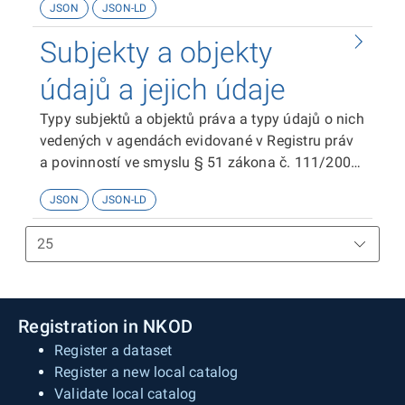
JSON
JSON-LD
Subjekty a objekty
údajů a jejich údaje
Typy subjektů a objektů práva a typy údajů o nich
vedených v agendách evidované v Registru práv
a povinností ve smyslu § 51 zákona č. 111/2009
Sb. o základních registrech.
JSON
JSON-LD
Registration in NKOD
Register a dataset
Register a new local catalog
Validate local catalog