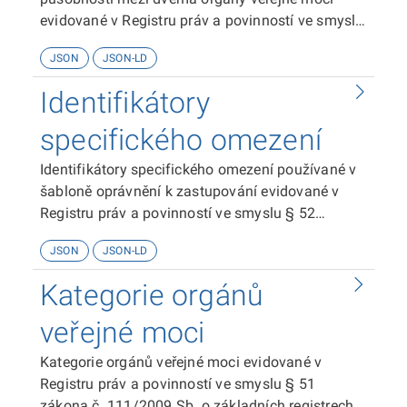
evidované v Registru práv a povinností ve smyslu
§ 51 zákona č. 111/2009 Sb. o základních
JSON
JSON-LD
registrech.
Identifikátory
specifického omezení
Identifikátory specifického omezení používané v
šabloně oprávnění k zastupování evidované v
Registru práv a povinností ve smyslu § 52
zákona č. 111/2009 Sb. o základních registrech.
JSON
JSON-LD
Kategorie orgánů
veřejné moci
Kategorie orgánů veřejné moci evidované v
Registru práv a povinností ve smyslu § 51
zákona č. 111/2009 Sb. o základních registrech.