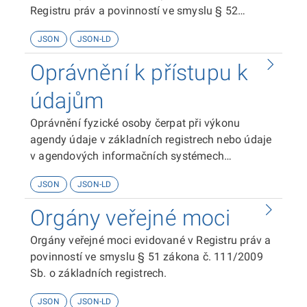
Registru práv a povinností ve smyslu § 52
zákona č. 111/2009 Sb. o základních registrech.
JSON
JSON-LD
Oprávnění k přístupu k
údajům
Oprávnění fyzické osoby čerpat při výkonu
agendy údaje v základních registrech nebo údaje
v agendových informačních systémech
evidovaná v Registru práv a povinností ve smyslu
JSON
JSON-LD
§ 51 zákona č. 111/2009 Sb. o základních
registrech.
Orgány veřejné moci
Orgány veřejné moci evidované v Registru práv a
povinností ve smyslu § 51 zákona č. 111/2009
Sb. o základních registrech.
JSON
JSON-LD