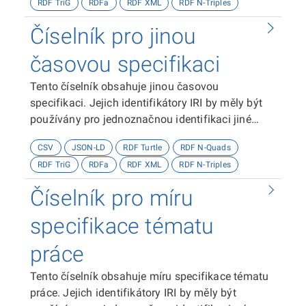
RDF TriG
RDFa
RDF XML
RDF N-Triples
Číselník pro jinou
časovou specifikaci
Tento číselník obsahuje jinou časovou
specifikaci. Jejich identifikátory IRI by měly být
používány pro jednoznačnou identifikaci jiné
časové specifikace.
CSV
JSON-LD
RDF Turtle
RDF N-Quads
RDF TriG
RDFa
RDF XML
RDF N-Triples
Číselník pro míru
specifikace tématu
práce
Tento číselník obsahuje míru specifikace tématu
práce. Jejich identifikátory IRI by měly být