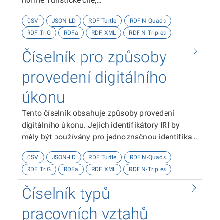
normě Turistické cíle,
https://ofn.gov.cz/turistické-cíle
CSV
JSON-LD
RDF Turtle
RDF N-Quads
RDF TriG
RDFa
RDF XML
RDF N-Triples
Číselník pro způsoby
provedení digitálního
úkonu
Tento číselník obsahuje způsoby provedení
digitálního úkonu. Jejich identifikátory IRI by
měly být používány pro jednoznačnou identifikaci
způsobů provedení digitálního úkonu.
CSV
JSON-LD
RDF Turtle
RDF N-Quads
RDF TriG
RDFa
RDF XML
RDF N-Triples
Číselník typů
pracovních vztahů