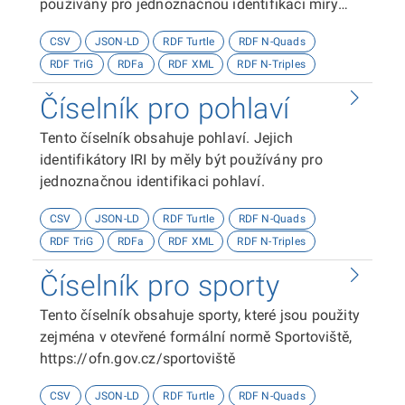
používány pro jednoznačnou identifikaci míry
specifikace tématu práce.
CSV
JSON-LD
RDF Turtle
RDF N-Quads
RDF TriG
RDFa
RDF XML
RDF N-Triples
Číselník pro pohlaví
Tento číselník obsahuje pohlaví. Jejich
identifikátory IRI by měly být používány pro
jednoznačnou identifikaci pohlaví.
CSV
JSON-LD
RDF Turtle
RDF N-Quads
RDF TriG
RDFa
RDF XML
RDF N-Triples
Číselník pro sporty
Tento číselník obsahuje sporty, které jsou použity
zejména v otevřené formální normě Sportoviště,
https://ofn.gov.cz/sportoviště
CSV
JSON-LD
RDF Turtle
RDF N-Quads