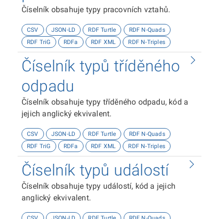
Číselník obsahuje typy pracovních vztahů.
CSV
JSON-LD
RDF Turtle
RDF N-Quads
RDF TriG
RDFa
RDF XML
RDF N-Triples
Číselník typů tříděného
odpadu
Číselník obsahuje typy tříděného odpadu, kód a
jejich anglický ekvivalent.
CSV
JSON-LD
RDF Turtle
RDF N-Quads
RDF TriG
RDFa
RDF XML
RDF N-Triples
Číselník typů událostí
Číselník obsahuje typy událostí, kód a jejich
anglický ekvivalent.
CSV
JSON-LD
RDF Turtle
RDF N-Quads