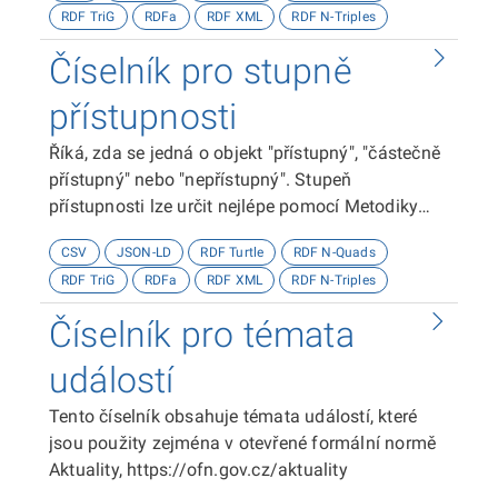
RDF TriG
RDFa
RDF XML
RDF N-Triples
Číselník pro stupně
přístupnosti
Říká, zda se jedná o objekt "přístupný", "částečně
přístupný" nebo "nepřístupný". Stupeň
přístupnosti lze určit nejlépe pomocí Metodiky
kategorizace přístupnosti objektů, viz
CSV
JSON-LD
RDF Turtle
RDF N-Quads
http://presbariery.cz/cz/mapovani-
RDF TriG
RDFa
RDF XML
RDF N-Triples
barierovosti/metodika.
Číselník pro témata
událostí
Tento číselník obsahuje témata událostí, které
jsou použity zejména v otevřené formální normě
Aktuality, https://ofn.gov.cz/aktuality