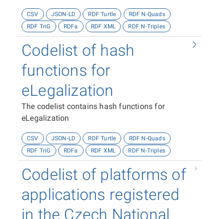
CSV
JSON-LD
RDF Turtle
RDF N-Quads
RDF TriG
RDFa
RDF XML
RDF N-Triples
Codelist of hash
functions for
eLegalization
The codelist contains hash functions for
eLegalization
CSV
JSON-LD
RDF Turtle
RDF N-Quads
RDF TriG
RDFa
RDF XML
RDF N-Triples
Codelist of platforms of
applications registered
in the Czech National