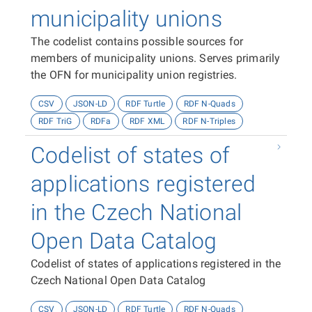
municipality unions
The codelist contains possible sources for
members of municipality unions. Serves primarily
the OFN for municipality union registries.
CSV
JSON-LD
RDF Turtle
RDF N-Quads
RDF TriG
RDFa
RDF XML
RDF N-Triples
Codelist of states of
applications registered
in the Czech National
Open Data Catalog
Codelist of states of applications registered in the
Czech National Open Data Catalog
CSV
JSON-LD
RDF Turtle
RDF N-Quads