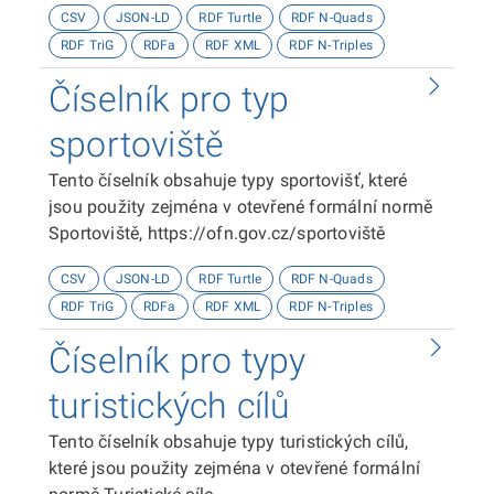
CSV
JSON-LD
RDF Turtle
RDF N-Quads
RDF TriG
RDFa
RDF XML
RDF N-Triples
Číselník pro typ
sportoviště
Tento číselník obsahuje typy sportovišť, které
jsou použity zejména v otevřené formální normě
Sportoviště, https://ofn.gov.cz/sportoviště
CSV
JSON-LD
RDF Turtle
RDF N-Quads
RDF TriG
RDFa
RDF XML
RDF N-Triples
Číselník pro typy
turistických cílů
Tento číselník obsahuje typy turistických cílů,
které jsou použity zejména v otevřené formální