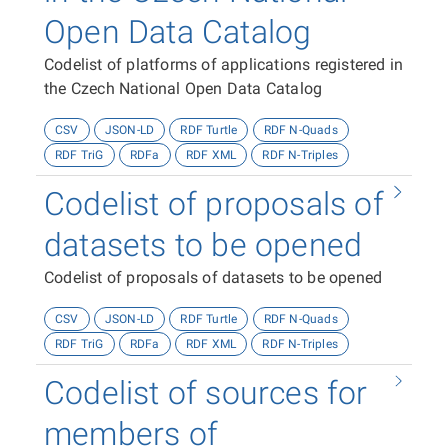
Open Data Catalog
Codelist of platforms of applications registered in
the Czech National Open Data Catalog
CSV
JSON-LD
RDF Turtle
RDF N-Quads
RDF TriG
RDFa
RDF XML
RDF N-Triples
Codelist of proposals of
datasets to be opened
Codelist of proposals of datasets to be opened
CSV
JSON-LD
RDF Turtle
RDF N-Quads
RDF TriG
RDFa
RDF XML
RDF N-Triples
Codelist of sources for
members of