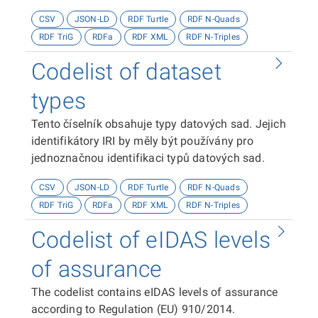
Coll.
CSV
JSON-LD
RDF Turtle
RDF N-Quads
RDF TriG
RDFa
RDF XML
RDF N-Triples
Codelist of dataset
types
Tento číselník obsahuje typy datových sad. Jejich
identifikátory IRI by měly být používány pro
jednoznačnou identifikaci typů datových sad.
CSV
JSON-LD
RDF Turtle
RDF N-Quads
RDF TriG
RDFa
RDF XML
RDF N-Triples
Codelist of eIDAS levels
of assurance
The codelist contains eIDAS levels of assurance
according to Regulation (EU) 910/2014.