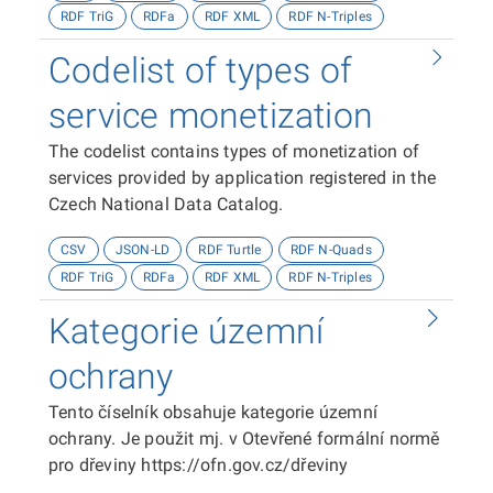
RDF TriG
RDFa
RDF XML
RDF N-Triples
Codelist of types of
service monetization
The codelist contains types of monetization of
services provided by application registered in the
Czech National Data Catalog.
CSV
JSON-LD
RDF Turtle
RDF N-Quads
RDF TriG
RDFa
RDF XML
RDF N-Triples
Kategorie územní
ochrany
Tento číselník obsahuje kategorie územní
ochrany. Je použit mj. v Otevřené formální normě
pro dřeviny https://ofn.gov.cz/dřeviny