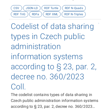
decree no. 360/2023 Coll.
CSV
JSON-LD
RDF Turtle
RDF N-Quads
RDF TriG
RDFa
RDF XML
RDF N-Triples
Codelist of data sharing
types in Czech public
administration
information systems
according to § 23, par. 2,
decree no. 360/2023
Coll.
The codelist contains types of data sharing in
Czech public administration information systems
according to § 23, par. 2, decree no. 360/2023