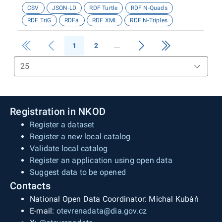
CSV
JSON-LD
RDF Turtle
RDF N-Quads
RDF TriG
RDFa
RDF XML
RDF N-Triples
1
2
Registration in NKOD
Register a dataset
Register a new local catalog
Validate local catalog
Register an application using open data
Suggest data to be opened
Contacts
National Open Data Coordinator: Michal Kubáň
E-mail:
otevrenadata@dia.gov.cz