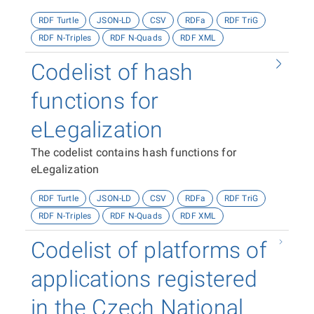
RDF Turtle
JSON-LD
CSV
RDFa
RDF TriG
RDF N-Triples
RDF N-Quads
RDF XML
Codelist of hash
functions for
eLegalization
The codelist contains hash functions for
eLegalization
RDF Turtle
JSON-LD
CSV
RDFa
RDF TriG
RDF N-Triples
RDF N-Quads
RDF XML
Codelist of platforms of
applications registered
in the Czech National