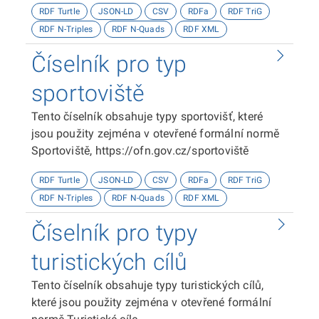
RDF Turtle
JSON-LD
CSV
RDFa
RDF TriG
RDF N-Triples
RDF N-Quads
RDF XML
Číselník pro typ
sportoviště
Tento číselník obsahuje typy sportovišť, které
jsou použity zejména v otevřené formální normě
Sportoviště, https://ofn.gov.cz/sportoviště
RDF Turtle
JSON-LD
CSV
RDFa
RDF TriG
RDF N-Triples
RDF N-Quads
RDF XML
Číselník pro typy
turistických cílů
Tento číselník obsahuje typy turistických cílů,
které jsou použity zejména v otevřené formální