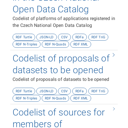
Open Data Catalog
Codelist of platforms of applications registered in
the Czech National Open Data Catalog
RDF Turtle
JSON-LD
CSV
RDFa
RDF TriG
RDF N-Triples
RDF N-Quads
RDF XML
Codelist of proposals of
datasets to be opened
Codelist of proposals of datasets to be opened
RDF Turtle
JSON-LD
CSV
RDFa
RDF TriG
RDF N-Triples
RDF N-Quads
RDF XML
Codelist of sources for
members of