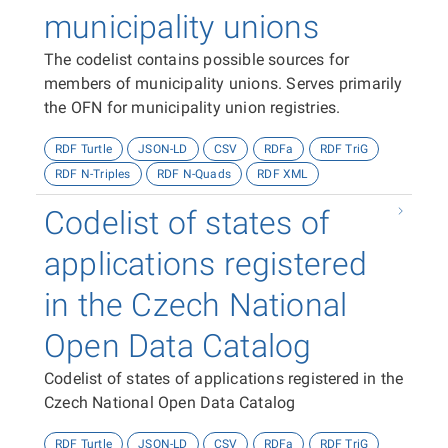
municipality unions
The codelist contains possible sources for
members of municipality unions. Serves primarily
the OFN for municipality union registries.
RDF Turtle
JSON-LD
CSV
RDFa
RDF TriG
RDF N-Triples
RDF N-Quads
RDF XML
Codelist of states of
applications registered
in the Czech National
Open Data Catalog
Codelist of states of applications registered in the
Czech National Open Data Catalog
RDF Turtle
JSON-LD
CSV
RDFa
RDF TriG