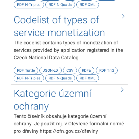
RDF N-Triples
RDF N-Quads
RDF XML
Codelist of types of
service monetization
The codelist contains types of monetization of
services provided by application registered in the
Czech National Data Catalog.
RDF Turtle
JSON-LD
CSV
RDFa
RDF TriG
RDF N-Triples
RDF N-Quads
RDF XML
Kategorie územní
ochrany
Tento číselník obsahuje kategorie územní
ochrany. Je použit mj. v Otevřené formální normě
pro dřeviny https://ofn.gov.cz/dřeviny