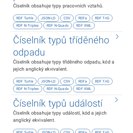
Číselník obsahuje typy pracovních vztahů.
RDF Turtle
JSON-LD
CSV
RDFa
RDF TriG
RDF N-Triples
RDF N-Quads
RDF XML
Číselník typů tříděného
odpadu
Číselník obsahuje typy tříděného odpadu, kód a
jejich anglický ekvivalent.
RDF Turtle
JSON-LD
CSV
RDFa
RDF TriG
RDF N-Triples
RDF N-Quads
RDF XML
Číselník typů událostí
Číselník obsahuje typy událostí, kód a jejich
anglický ekvivalent.
RDF Turtle
JSON-LD
CSV
RDFa
RDF TriG