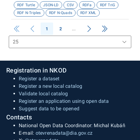
RDF Turtle
JSON-LD
CSV
RDFa
RDF TriG
RDF N-Triples
RDF N-Quads
RDF XML
1
2
Registration in NKOD
Register a dataset
Register a new local catalog
Validate local catalog
Register an application using open data
Suggest data to be opened
Contacts
National Open Data Coordinator: Michal Kubáň
E-mail:
otevrenadata@dia.gov.cz