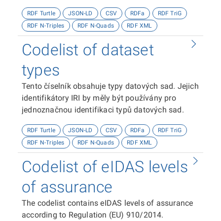
Coll.
RDF Turtle
JSON-LD
CSV
RDFa
RDF TriG
RDF N-Triples
RDF N-Quads
RDF XML
Codelist of dataset
types
Tento číselník obsahuje typy datových sad. Jejich
identifikátory IRI by měly být používány pro
jednoznačnou identifikaci typů datových sad.
RDF Turtle
JSON-LD
CSV
RDFa
RDF TriG
RDF N-Triples
RDF N-Quads
RDF XML
Codelist of eIDAS levels
of assurance
The codelist contains eIDAS levels of assurance
according to Regulation (EU) 910/2014.