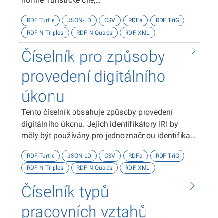
normě Turistické cíle,
https://ofn.gov.cz/turistické-cíle
RDF Turtle
JSON-LD
CSV
RDFa
RDF TriG
RDF N-Triples
RDF N-Quads
RDF XML
Číselník pro způsoby
provedení digitálního
úkonu
Tento číselník obsahuje způsoby provedení
digitálního úkonu. Jejich identifikátory IRI by
měly být používány pro jednoznačnou identifikaci
způsobů provedení digitálního úkonu.
RDF Turtle
JSON-LD
CSV
RDFa
RDF TriG
RDF N-Triples
RDF N-Quads
RDF XML
Číselník typů
pracovních vztahů