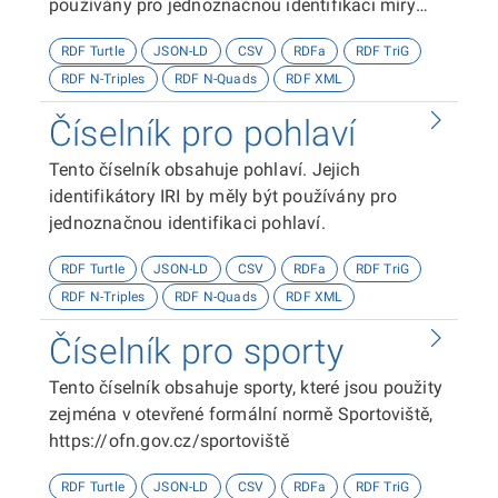
používány pro jednoznačnou identifikaci míry
specifikace tématu práce.
RDF Turtle
JSON-LD
CSV
RDFa
RDF TriG
RDF N-Triples
RDF N-Quads
RDF XML
Číselník pro pohlaví
Tento číselník obsahuje pohlaví. Jejich
identifikátory IRI by měly být používány pro
jednoznačnou identifikaci pohlaví.
RDF Turtle
JSON-LD
CSV
RDFa
RDF TriG
RDF N-Triples
RDF N-Quads
RDF XML
Číselník pro sporty
Tento číselník obsahuje sporty, které jsou použity
zejména v otevřené formální normě Sportoviště,
https://ofn.gov.cz/sportoviště
RDF Turtle
JSON-LD
CSV
RDFa
RDF TriG