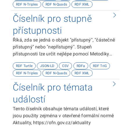
RDF N-Triples
RDF N-Quads
RDF XML
Číselník pro stupně
přístupnosti
Říká, zda se jedná o objekt "přístupný", "částečně
přístupný" nebo "nepřístupný". Stupeň
přístupnosti lze určit nejlépe pomocí Metodiky
kategorizace přístupnosti objektů, viz
RDF Turtle
JSON-LD
CSV
RDFa
RDF TriG
http://presbariery.cz/cz/mapovani-
RDF N-Triples
RDF N-Quads
RDF XML
barierovosti/metodika.
Číselník pro témata
událostí
Tento číselník obsahuje témata událostí, které
jsou použity zejména v otevřené formální normě
Aktuality, https://ofn.gov.cz/aktuality