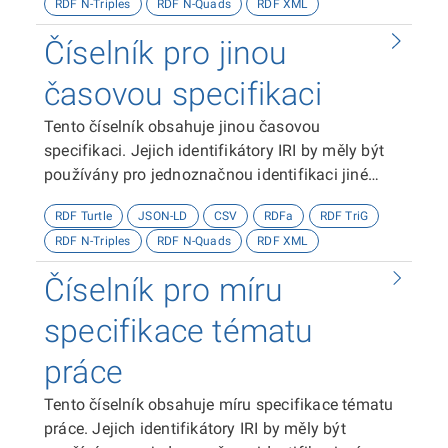
RDF N-Triples
RDF N-Quads
RDF XML
Číselník pro jinou
časovou specifikaci
Tento číselník obsahuje jinou časovou
specifikaci. Jejich identifikátory IRI by měly být
používány pro jednoznačnou identifikaci jiné
časové specifikace.
RDF Turtle
JSON-LD
CSV
RDFa
RDF TriG
RDF N-Triples
RDF N-Quads
RDF XML
Číselník pro míru
specifikace tématu
práce
Tento číselník obsahuje míru specifikace tématu
práce. Jejich identifikátory IRI by měly být