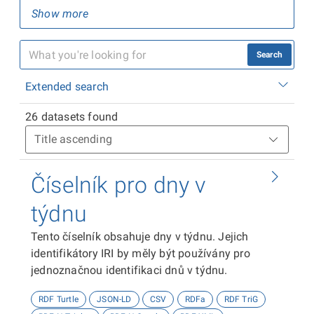
Show more
Search
Extended search
26 datasets found
Číselník pro dny v
týdnu
Tento číselník obsahuje dny v týdnu. Jejich
identifikátory IRI by měly být používány pro
jednoznačnou identifikaci dnů v týdnu.
RDF Turtle
JSON-LD
CSV
RDFa
RDF TriG