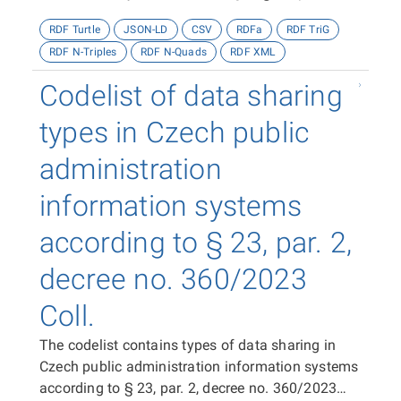
decree no. 360/2023 Coll.
RDF Turtle
JSON-LD
CSV
RDFa
RDF TriG
RDF N-Triples
RDF N-Quads
RDF XML
Codelist of data sharing
types in Czech public
administration
information systems
according to § 23, par. 2,
decree no. 360/2023
Coll.
The codelist contains types of data sharing in
Czech public administration information systems
according to § 23, par. 2, decree no. 360/2023