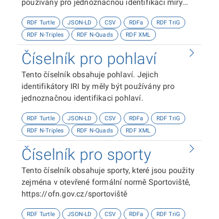
používány pro jednoznačnou identifikaci míry
specifikace tématu práce.
RDF Turtle
JSON-LD
CSV
RDFa
RDF TriG
RDF N-Triples
RDF N-Quads
RDF XML
Číselník pro pohlaví
Tento číselník obsahuje pohlaví. Jejich
identifikátory IRI by měly být používány pro
jednoznačnou identifikaci pohlaví.
RDF Turtle
JSON-LD
CSV
RDFa
RDF TriG
RDF N-Triples
RDF N-Quads
RDF XML
Číselník pro sporty
Tento číselník obsahuje sporty, které jsou použity
zejména v otevřené formální normě Sportoviště,
https://ofn.gov.cz/sportoviště
RDF Turtle
JSON-LD
CSV
RDFa
RDF TriG