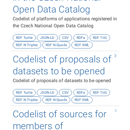
Open Data Catalog
Codelist of platforms of applications registered in
the Czech National Open Data Catalog
RDF Turtle
JSON-LD
CSV
RDFa
RDF TriG
RDF N-Triples
RDF N-Quads
RDF XML
Codelist of proposals of
datasets to be opened
Codelist of proposals of datasets to be opened
RDF Turtle
JSON-LD
CSV
RDFa
RDF TriG
RDF N-Triples
RDF N-Quads
RDF XML
Codelist of sources for
members of