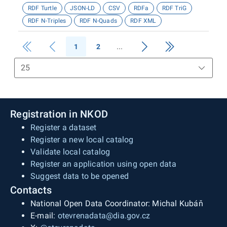
RDF Turtle
JSON-LD
CSV
RDFa
RDF TriG
RDF N-Triples
RDF N-Quads
RDF XML
1
2
Registration in NKOD
Register a dataset
Register a new local catalog
Validate local catalog
Register an application using open data
Suggest data to be opened
Contacts
National Open Data Coordinator: Michal Kubáň
E-mail:
otevrenadata@dia.gov.cz