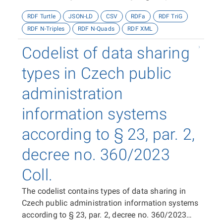
decree no. 360/2023 Coll.
RDF Turtle
JSON-LD
CSV
RDFa
RDF TriG
RDF N-Triples
RDF N-Quads
RDF XML
Codelist of data sharing
types in Czech public
administration
information systems
according to § 23, par. 2,
decree no. 360/2023
Coll.
The codelist contains types of data sharing in
Czech public administration information systems
according to § 23, par. 2, decree no. 360/2023