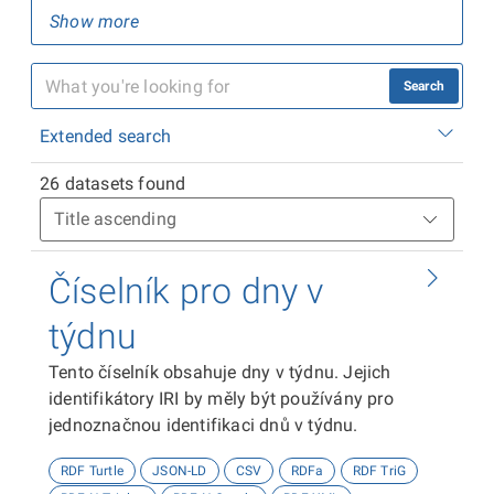
Show more
Search
Extended search
26 datasets found
Číselník pro dny v
týdnu
Tento číselník obsahuje dny v týdnu. Jejich
identifikátory IRI by měly být používány pro
jednoznačnou identifikaci dnů v týdnu.
RDF Turtle
JSON-LD
CSV
RDFa
RDF TriG