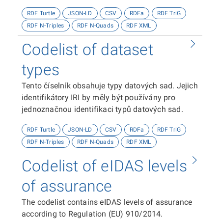
Coll.
RDF Turtle
JSON-LD
CSV
RDFa
RDF TriG
RDF N-Triples
RDF N-Quads
RDF XML
Codelist of dataset
types
Tento číselník obsahuje typy datových sad. Jejich
identifikátory IRI by měly být používány pro
jednoznačnou identifikaci typů datových sad.
RDF Turtle
JSON-LD
CSV
RDFa
RDF TriG
RDF N-Triples
RDF N-Quads
RDF XML
Codelist of eIDAS levels
of assurance
The codelist contains eIDAS levels of assurance
according to Regulation (EU) 910/2014.