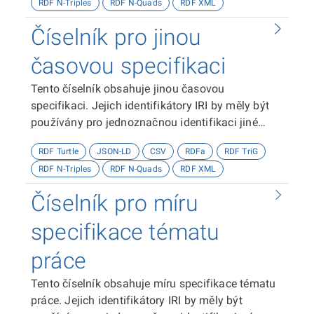
RDF N-Triples
RDF N-Quads
RDF XML
Číselník pro jinou
časovou specifikaci
Tento číselník obsahuje jinou časovou
specifikaci. Jejich identifikátory IRI by měly být
používány pro jednoznačnou identifikaci jiné
časové specifikace.
RDF Turtle
JSON-LD
CSV
RDFa
RDF TriG
RDF N-Triples
RDF N-Quads
RDF XML
Číselník pro míru
specifikace tématu
práce
Tento číselník obsahuje míru specifikace tématu
práce. Jejich identifikátory IRI by měly být