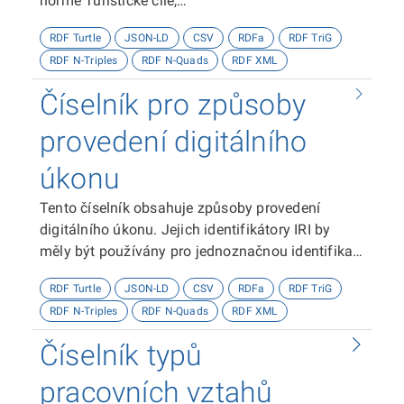
normě Turistické cíle,
https://ofn.gov.cz/turistické-cíle
RDF Turtle
JSON-LD
CSV
RDFa
RDF TriG
RDF N-Triples
RDF N-Quads
RDF XML
Číselník pro způsoby
provedení digitálního
úkonu
Tento číselník obsahuje způsoby provedení
digitálního úkonu. Jejich identifikátory IRI by
měly být používány pro jednoznačnou identifikaci
způsobů provedení digitálního úkonu.
RDF Turtle
JSON-LD
CSV
RDFa
RDF TriG
RDF N-Triples
RDF N-Quads
RDF XML
Číselník typů
pracovních vztahů