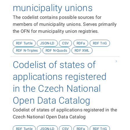
municipality unions
The codelist contains possible sources for
members of municipality unions. Serves primarily
the OFN for municipality union registries.
RDF Turtle
JSON-LD
CSV
RDFa
RDF TriG
RDF N-Triples
RDF N-Quads
RDF XML
Codelist of states of
applications registered
in the Czech National
Open Data Catalog
Codelist of states of applications registered in the
Czech National Open Data Catalog
RDF Turtle
JSON-LD
CSV
RDFa
RDF TriG