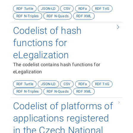
RDF Turtle
JSON-LD
CSV
RDFa
RDF TriG
RDF N-Triples
RDF N-Quads
RDF XML
Codelist of hash
functions for
eLegalization
The codelist contains hash functions for
eLegalization
RDF Turtle
JSON-LD
CSV
RDFa
RDF TriG
RDF N-Triples
RDF N-Quads
RDF XML
Codelist of platforms of
applications registered
in the Czech National