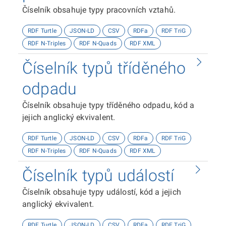
Číselník obsahuje typy pracovních vztahů.
RDF Turtle
JSON-LD
CSV
RDFa
RDF TriG
RDF N-Triples
RDF N-Quads
RDF XML
Číselník typů tříděného
odpadu
Číselník obsahuje typy tříděného odpadu, kód a
jejich anglický ekvivalent.
RDF Turtle
JSON-LD
CSV
RDFa
RDF TriG
RDF N-Triples
RDF N-Quads
RDF XML
Číselník typů událostí
Číselník obsahuje typy událostí, kód a jejich
anglický ekvivalent.
RDF Turtle
JSON-LD
CSV
RDFa
RDF TriG