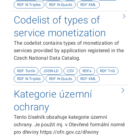
RDF N-Triples
RDF N-Quads
RDF XML
Codelist of types of
service monetization
The codelist contains types of monetization of
services provided by application registered in the
Czech National Data Catalog.
RDF Turtle
JSON-LD
CSV
RDFa
RDF TriG
RDF N-Triples
RDF N-Quads
RDF XML
Kategorie územní
ochrany
Tento číselník obsahuje kategorie územní
ochrany. Je použit mj. v Otevřené formální normě
pro dřeviny https://ofn.gov.cz/dřeviny