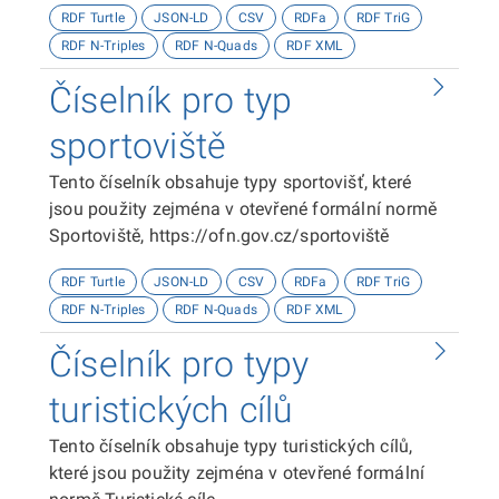
RDF Turtle
JSON-LD
CSV
RDFa
RDF TriG
RDF N-Triples
RDF N-Quads
RDF XML
Číselník pro typ
sportoviště
Tento číselník obsahuje typy sportovišť, které
jsou použity zejména v otevřené formální normě
Sportoviště, https://ofn.gov.cz/sportoviště
RDF Turtle
JSON-LD
CSV
RDFa
RDF TriG
RDF N-Triples
RDF N-Quads
RDF XML
Číselník pro typy
turistických cílů
Tento číselník obsahuje typy turistických cílů,
které jsou použity zejména v otevřené formální