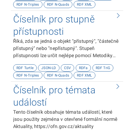
RDF N-Triples
RDF N-Quads
RDF XML
Číselník pro stupně
přístupnosti
Říká, zda se jedná o objekt "přístupný", "částečně
přístupný" nebo "nepřístupný". Stupeň
přístupnosti lze určit nejlépe pomocí Metodiky
kategorizace přístupnosti objektů, viz
RDF Turtle
JSON-LD
CSV
RDFa
RDF TriG
http://presbariery.cz/cz/mapovani-
RDF N-Triples
RDF N-Quads
RDF XML
barierovosti/metodika.
Číselník pro témata
událostí
Tento číselník obsahuje témata událostí, které
jsou použity zejména v otevřené formální normě
Aktuality, https://ofn.gov.cz/aktuality