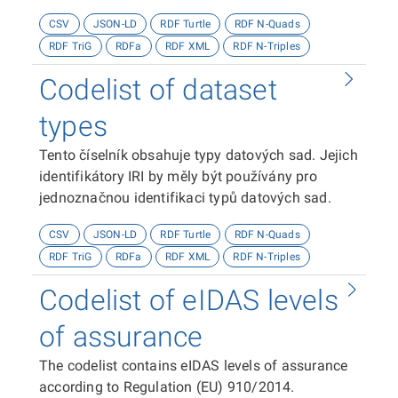
Coll.
CSV
JSON-LD
RDF Turtle
RDF N-Quads
RDF TriG
RDFa
RDF XML
RDF N-Triples
Codelist of dataset
types
Tento číselník obsahuje typy datových sad. Jejich
identifikátory IRI by měly být používány pro
jednoznačnou identifikaci typů datových sad.
CSV
JSON-LD
RDF Turtle
RDF N-Quads
RDF TriG
RDFa
RDF XML
RDF N-Triples
Codelist of eIDAS levels
of assurance
The codelist contains eIDAS levels of assurance
according to Regulation (EU) 910/2014.