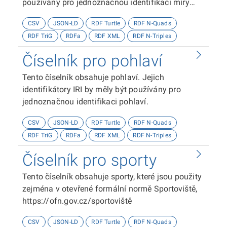
používány pro jednoznačnou identifikaci míry
specifikace tématu práce.
CSV
JSON-LD
RDF Turtle
RDF N-Quads
RDF TriG
RDFa
RDF XML
RDF N-Triples
Číselník pro pohlaví
Tento číselník obsahuje pohlaví. Jejich
identifikátory IRI by měly být používány pro
jednoznačnou identifikaci pohlaví.
CSV
JSON-LD
RDF Turtle
RDF N-Quads
RDF TriG
RDFa
RDF XML
RDF N-Triples
Číselník pro sporty
Tento číselník obsahuje sporty, které jsou použity
zejména v otevřené formální normě Sportoviště,
https://ofn.gov.cz/sportoviště
CSV
JSON-LD
RDF Turtle
RDF N-Quads