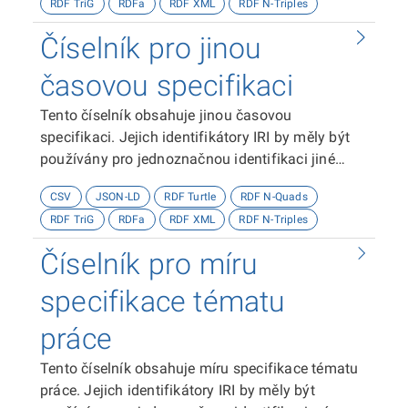
RDF TriG
RDFa
RDF XML
RDF N-Triples
Číselník pro jinou
časovou specifikaci
Tento číselník obsahuje jinou časovou
specifikaci. Jejich identifikátory IRI by měly být
používány pro jednoznačnou identifikaci jiné
časové specifikace.
CSV
JSON-LD
RDF Turtle
RDF N-Quads
RDF TriG
RDFa
RDF XML
RDF N-Triples
Číselník pro míru
specifikace tématu
práce
Tento číselník obsahuje míru specifikace tématu
práce. Jejich identifikátory IRI by měly být