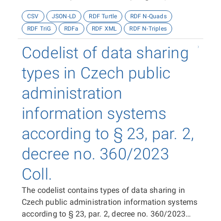
decree no. 360/2023 Coll.
CSV
JSON-LD
RDF Turtle
RDF N-Quads
RDF TriG
RDFa
RDF XML
RDF N-Triples
Codelist of data sharing
types in Czech public
administration
information systems
according to § 23, par. 2,
decree no. 360/2023
Coll.
The codelist contains types of data sharing in
Czech public administration information systems
according to § 23, par. 2, decree no. 360/2023