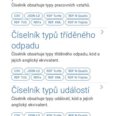
Číselník obsahuje typy pracovních vztahů.
CSV
JSON-LD
RDF Turtle
RDF N-Quads
RDF TriG
RDFa
RDF XML
RDF N-Triples
Číselník typů tříděného
odpadu
Číselník obsahuje typy tříděného odpadu, kód a
jejich anglický ekvivalent.
CSV
JSON-LD
RDF Turtle
RDF N-Quads
RDF TriG
RDFa
RDF XML
RDF N-Triples
Číselník typů událostí
Číselník obsahuje typy událostí, kód a jejich
anglický ekvivalent.
CSV
JSON-LD
RDF Turtle
RDF N-Quads