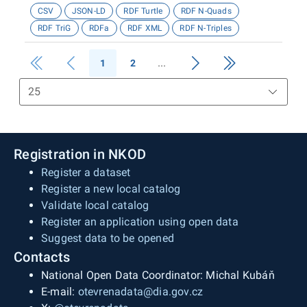
CSV
JSON-LD
RDF Turtle
RDF N-Quads
RDF TriG
RDFa
RDF XML
RDF N-Triples
1
2
Registration in NKOD
Register a dataset
Register a new local catalog
Validate local catalog
Register an application using open data
Suggest data to be opened
Contacts
National Open Data Coordinator: Michal Kubáň
E-mail:
otevrenadata@dia.gov.cz