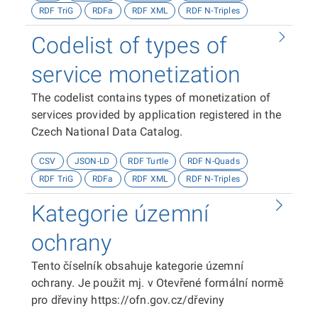
RDF TriG
RDFa
RDF XML
RDF N-Triples
Codelist of types of
service monetization
The codelist contains types of monetization of
services provided by application registered in the
Czech National Data Catalog.
CSV
JSON-LD
RDF Turtle
RDF N-Quads
RDF TriG
RDFa
RDF XML
RDF N-Triples
Kategorie územní
ochrany
Tento číselník obsahuje kategorie územní
ochrany. Je použit mj. v Otevřené formální normě
pro dřeviny https://ofn.gov.cz/dřeviny