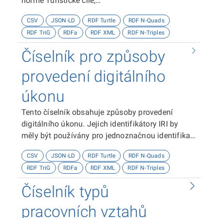
normě Turistické cíle,
https://ofn.gov.cz/turistické-cíle
CSV
JSON-LD
RDF Turtle
RDF N-Quads
RDF TriG
RDFa
RDF XML
RDF N-Triples
Číselník pro způsoby
provedení digitálního
úkonu
Tento číselník obsahuje způsoby provedení
digitálního úkonu. Jejich identifikátory IRI by
měly být používány pro jednoznačnou identifikaci
způsobů provedení digitálního úkonu.
CSV
JSON-LD
RDF Turtle
RDF N-Quads
RDF TriG
RDFa
RDF XML
RDF N-Triples
Číselník typů
pracovních vztahů