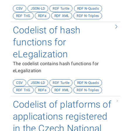
CSV
JSON-LD
RDF Turtle
RDF N-Quads
RDF TriG
RDFa
RDF XML
RDF N-Triples
Codelist of hash
functions for
eLegalization
The codelist contains hash functions for
eLegalization
CSV
JSON-LD
RDF Turtle
RDF N-Quads
RDF TriG
RDFa
RDF XML
RDF N-Triples
Codelist of platforms of
applications registered
in the Czech National