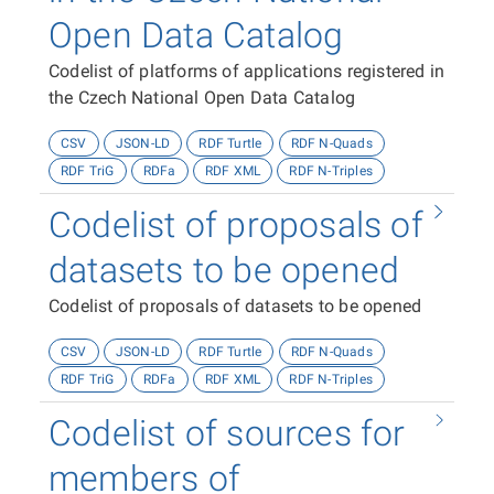
Open Data Catalog
Codelist of platforms of applications registered in
the Czech National Open Data Catalog
CSV
JSON-LD
RDF Turtle
RDF N-Quads
RDF TriG
RDFa
RDF XML
RDF N-Triples
Codelist of proposals of
datasets to be opened
Codelist of proposals of datasets to be opened
CSV
JSON-LD
RDF Turtle
RDF N-Quads
RDF TriG
RDFa
RDF XML
RDF N-Triples
Codelist of sources for
members of