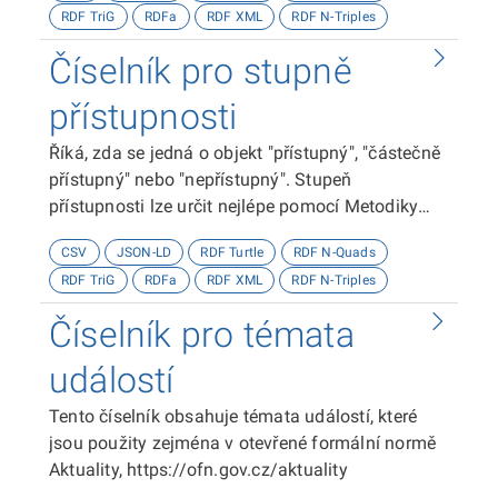
RDF TriG
RDFa
RDF XML
RDF N-Triples
Číselník pro stupně
přístupnosti
Říká, zda se jedná o objekt "přístupný", "částečně
přístupný" nebo "nepřístupný". Stupeň
přístupnosti lze určit nejlépe pomocí Metodiky
kategorizace přístupnosti objektů, viz
CSV
JSON-LD
RDF Turtle
RDF N-Quads
http://presbariery.cz/cz/mapovani-
RDF TriG
RDFa
RDF XML
RDF N-Triples
barierovosti/metodika.
Číselník pro témata
událostí
Tento číselník obsahuje témata událostí, které
jsou použity zejména v otevřené formální normě
Aktuality, https://ofn.gov.cz/aktuality