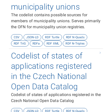
municipality unions
The codelist contains possible sources for
members of municipality unions. Serves primarily
the OFN for municipality union registries.
CSV
JSON-LD
RDF Turtle
RDF N-Quads
RDF TriG
RDFa
RDF XML
RDF N-Triples
Codelist of states of
applications registered
in the Czech National
Open Data Catalog
Codelist of states of applications registered in the
Czech National Open Data Catalog
CSV
JSON-LD
RDF Turtle
RDF N-Quads