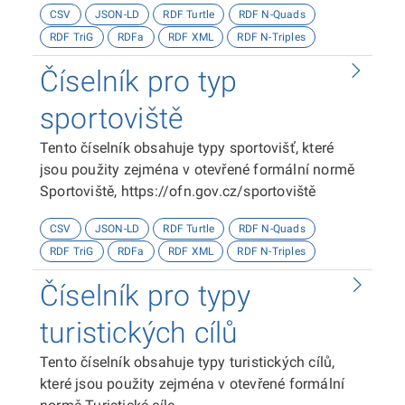
CSV
JSON-LD
RDF Turtle
RDF N-Quads
RDF TriG
RDFa
RDF XML
RDF N-Triples
Číselník pro typ
sportoviště
Tento číselník obsahuje typy sportovišť, které
jsou použity zejména v otevřené formální normě
Sportoviště, https://ofn.gov.cz/sportoviště
CSV
JSON-LD
RDF Turtle
RDF N-Quads
RDF TriG
RDFa
RDF XML
RDF N-Triples
Číselník pro typy
turistických cílů
Tento číselník obsahuje typy turistických cílů,
které jsou použity zejména v otevřené formální