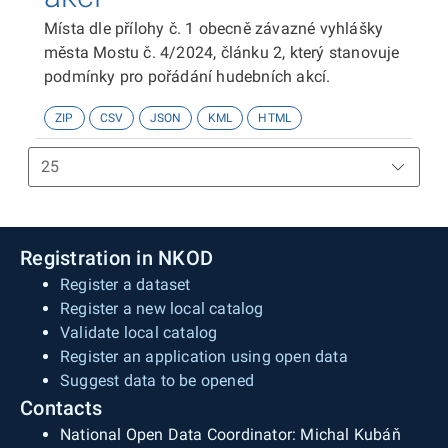
5/2025) je obvod ZŠ č. 14 spádovým obvodem
Místa dle přílohy č. 1 obecně závazné vyhlášky
také pro celá správní území obcí Havraň,
města Mostu č. 4/2024, článku 2, který stanovuje
Korozluky, Lišnice, Lužice, Malé Březno,
podmínky pro pořádání hudebních akcí.
Patokryje, Polerady, Skršín a Volevčice. Polygony
těchto obcí lze získat např. z Registru územní
ZIP
CSV
JSON
KML
HTML
identifikace adres a nemovitostí (RÚIAN) - SHP ke
stažení např. ZDE.
Registration in NKOD
Register a dataset
Register a new local catalog
Validate local catalog
Register an application using open data
Suggest data to be opened
Contacts
National Open Data Coordinator: Michal Kubáň