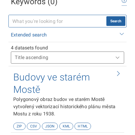
Keywords (0)
Search
Extended search
4 datasets found
Budovy ve starém
Mostě
Polygonový obraz budov ve starém Mostě
vytvořený vektorizací historického plánu města
Mostu z roku 1938.
ZIP
CSV
JSON
KML
HTML