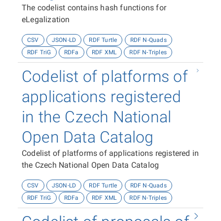
The codelist contains hash functions for
eLegalization
CSV
JSON-LD
RDF Turtle
RDF N-Quads
RDF TriG
RDFa
RDF XML
RDF N-Triples
Codelist of platforms of
applications registered
in the Czech National
Open Data Catalog
Codelist of platforms of applications registered in
the Czech National Open Data Catalog
CSV
JSON-LD
RDF Turtle
RDF N-Quads
RDF TriG
RDFa
RDF XML
RDF N-Triples