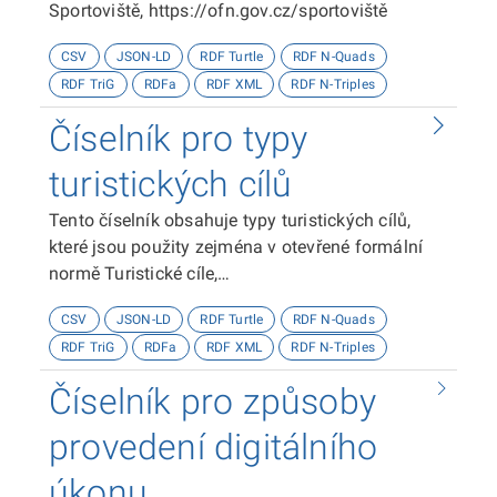
Sportoviště, https://ofn.gov.cz/sportoviště
CSV
JSON-LD
RDF Turtle
RDF N-Quads
RDF TriG
RDFa
RDF XML
RDF N-Triples
Číselník pro typy
turistických cílů
Tento číselník obsahuje typy turistických cílů,
které jsou použity zejména v otevřené formální
normě Turistické cíle,
https://ofn.gov.cz/turistické-cíle
CSV
JSON-LD
RDF Turtle
RDF N-Quads
RDF TriG
RDFa
RDF XML
RDF N-Triples
Číselník pro způsoby
provedení digitálního
úkonu