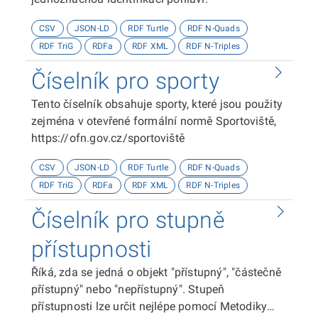
CSV
JSON-LD
RDF Turtle
RDF N-Quads
RDF TriG
RDFa
RDF XML
RDF N-Triples
Číselník pro sporty
Tento číselník obsahuje sporty, které jsou použity
zejména v otevřené formální normě Sportoviště,
https://ofn.gov.cz/sportoviště
CSV
JSON-LD
RDF Turtle
RDF N-Quads
RDF TriG
RDFa
RDF XML
RDF N-Triples
Číselník pro stupně
přístupnosti
Říká, zda se jedná o objekt "přístupný", "částečně
přístupný" nebo "nepřístupný". Stupeň
přístupnosti lze určit nejlépe pomocí Metodiky