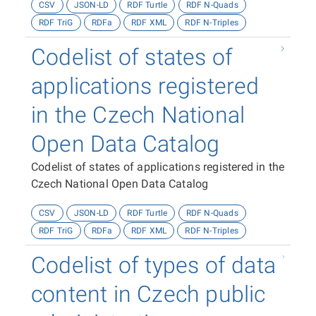
CSV
JSON-LD
RDF Turtle
RDF N-Quads
RDF TriG
RDFa
RDF XML
RDF N-Triples
Codelist of states of
applications registered
in the Czech National
Open Data Catalog
Codelist of states of applications registered in the
Czech National Open Data Catalog
CSV
JSON-LD
RDF Turtle
RDF N-Quads
RDF TriG
RDFa
RDF XML
RDF N-Triples
Codelist of types of data
content in Czech public