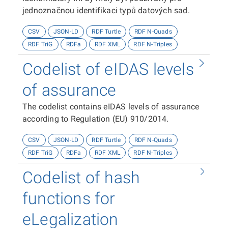
jednoznačnou identifikaci typů datových sad.
CSV
JSON-LD
RDF Turtle
RDF N-Quads
RDF TriG
RDFa
RDF XML
RDF N-Triples
Codelist of eIDAS levels
of assurance
The codelist contains eIDAS levels of assurance
according to Regulation (EU) 910/2014.
CSV
JSON-LD
RDF Turtle
RDF N-Quads
RDF TriG
RDFa
RDF XML
RDF N-Triples
Codelist of hash
functions for
eLegalization