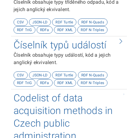
Číselník obsahuje typy tříděného odpadu, kód a
jejich anglický ekvivalent.
CSV
JSON-LD
RDF Turtle
RDF N-Quads
RDF TriG
RDFa
RDF XML
RDF N-Triples
Číselník typů událostí
Číselník obsahuje typy událostí, kód a jejich
anglický ekvivalent.
CSV
JSON-LD
RDF Turtle
RDF N-Quads
RDF TriG
RDFa
RDF XML
RDF N-Triples
Codelist of data
acquisition methods in
Czech public
administration