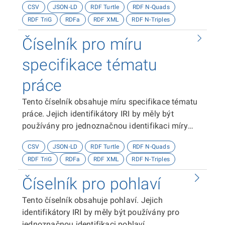
CSV
JSON-LD
RDF Turtle
RDF N-Quads
RDF TriG
RDFa
RDF XML
RDF N-Triples
Číselník pro míru
specifikace tématu
práce
Tento číselník obsahuje míru specifikace tématu
práce. Jejich identifikátory IRI by měly být
používány pro jednoznačnou identifikaci míry
specifikace tématu práce.
CSV
JSON-LD
RDF Turtle
RDF N-Quads
RDF TriG
RDFa
RDF XML
RDF N-Triples
Číselník pro pohlaví
Tento číselník obsahuje pohlaví. Jejich
identifikátory IRI by měly být používány pro
jednoznačnou identifikaci pohlaví.