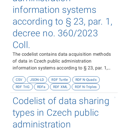
information systems
according to § 23, par. 1,
decree no. 360/2023
Coll.
The codelist contains data acquisition methods
of data in Czech public administration
information systems according to § 23, par. 1,
decree no. 360/2023 Coll.
CSV
JSON-LD
RDF Turtle
RDF N-Quads
RDF TriG
RDFa
RDF XML
RDF N-Triples
Codelist of data sharing
types in Czech public
administration