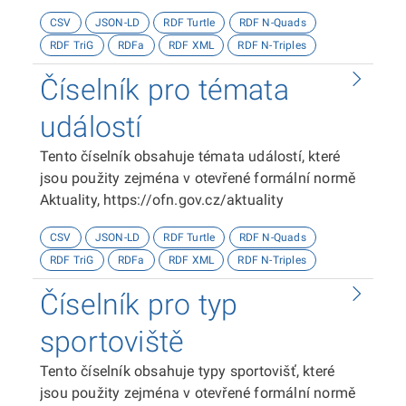
kategorizace přístupnosti objektů, viz
CSV
JSON-LD
RDF Turtle
RDF N-Quads
http://presbariery.cz/cz/mapovani-
RDF TriG
RDFa
RDF XML
RDF N-Triples
barierovosti/metodika.
Číselník pro témata
událostí
Tento číselník obsahuje témata událostí, které
jsou použity zejména v otevřené formální normě
Aktuality, https://ofn.gov.cz/aktuality
CSV
JSON-LD
RDF Turtle
RDF N-Quads
RDF TriG
RDFa
RDF XML
RDF N-Triples
Číselník pro typ
sportoviště
Tento číselník obsahuje typy sportovišť, které
jsou použity zejména v otevřené formální normě