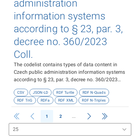
administration
information systems
according to § 23, par. 3,
decree no. 360/2023
Coll.
The codelist contains types of data content in
Czech public administration information systems
according to § 23, par. 3, decree no. 360/2023
Coll.
CSV
JSON-LD
RDF Turtle
RDF N-Quads
RDF TriG
RDFa
RDF XML
RDF N-Triples
1
2