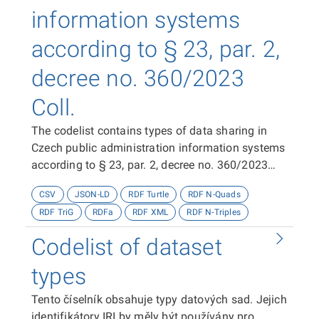
information systems
according to § 23, par. 2,
decree no. 360/2023
Coll.
The codelist contains types of data sharing in
Czech public administration information systems
according to § 23, par. 2, decree no. 360/2023
Coll.
CSV
JSON-LD
RDF Turtle
RDF N-Quads
RDF TriG
RDFa
RDF XML
RDF N-Triples
Codelist of dataset
types
Tento číselník obsahuje typy datových sad. Jejich
identifikátory IRI by měly být používány pro