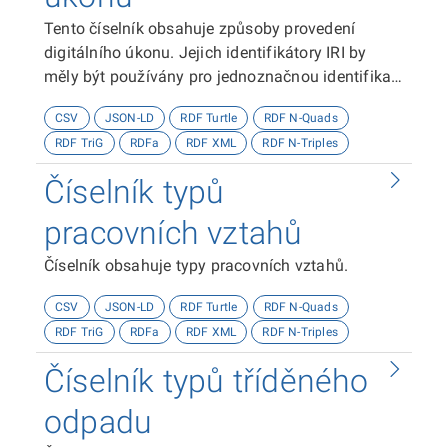
Tento číselník obsahuje způsoby provedení
digitálního úkonu. Jejich identifikátory IRI by
měly být používány pro jednoznačnou identifikaci
způsobů provedení digitálního úkonu.
CSV
JSON-LD
RDF Turtle
RDF N-Quads
RDF TriG
RDFa
RDF XML
RDF N-Triples
Číselník typů
pracovních vztahů
Číselník obsahuje typy pracovních vztahů.
CSV
JSON-LD
RDF Turtle
RDF N-Quads
RDF TriG
RDFa
RDF XML
RDF N-Triples
Číselník typů tříděného
odpadu