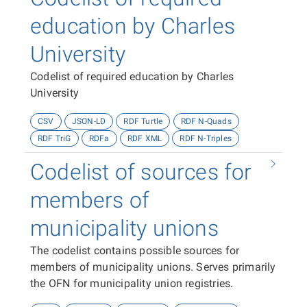
education by Charles
University
Codelist of required education by Charles
University
CSV
JSON-LD
RDF Turtle
RDF N-Quads
RDF TriG
RDFa
RDF XML
RDF N-Triples
Codelist of sources for
members of
municipality unions
The codelist contains possible sources for
members of municipality unions. Serves primarily
the OFN for municipality union registries.