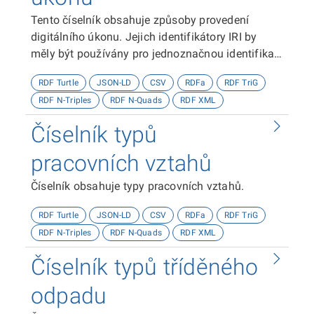
Tento číselník obsahuje způsoby provedení
digitálního úkonu. Jejich identifikátory IRI by
měly být používány pro jednoznačnou identifikaci
způsobů provedení digitálního úkonu.
RDF Turtle
JSON-LD
CSV
RDFa
RDF TriG
RDF N-Triples
RDF N-Quads
RDF XML
Číselník typů
pracovních vztahů
Číselník obsahuje typy pracovních vztahů.
RDF Turtle
JSON-LD
CSV
RDFa
RDF TriG
RDF N-Triples
RDF N-Quads
RDF XML
Číselník typů tříděného
odpadu