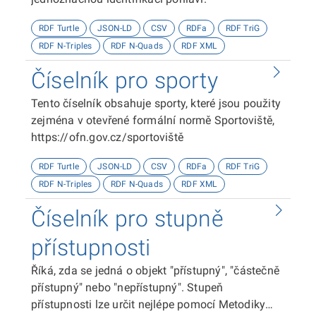
RDF Turtle
JSON-LD
CSV
RDFa
RDF TriG
RDF N-Triples
RDF N-Quads
RDF XML
Číselník pro sporty
Tento číselník obsahuje sporty, které jsou použity
zejména v otevřené formální normě Sportoviště,
https://ofn.gov.cz/sportoviště
RDF Turtle
JSON-LD
CSV
RDFa
RDF TriG
RDF N-Triples
RDF N-Quads
RDF XML
Číselník pro stupně
přístupnosti
Říká, zda se jedná o objekt "přístupný", "částečně
přístupný" nebo "nepřístupný". Stupeň
přístupnosti lze určit nejlépe pomocí Metodiky