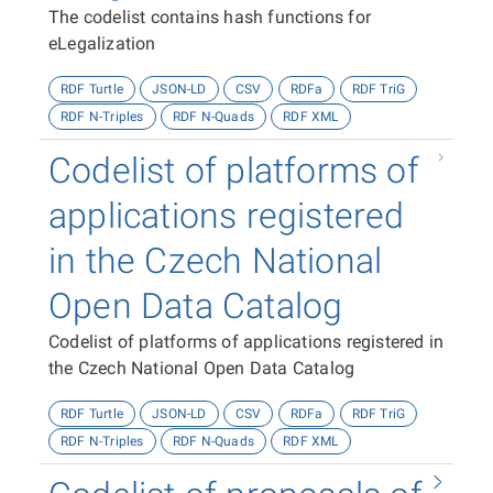
The codelist contains hash functions for
eLegalization
RDF Turtle
JSON-LD
CSV
RDFa
RDF TriG
RDF N-Triples
RDF N-Quads
RDF XML
Codelist of platforms of
applications registered
in the Czech National
Open Data Catalog
Codelist of platforms of applications registered in
the Czech National Open Data Catalog
RDF Turtle
JSON-LD
CSV
RDFa
RDF TriG
RDF N-Triples
RDF N-Quads
RDF XML