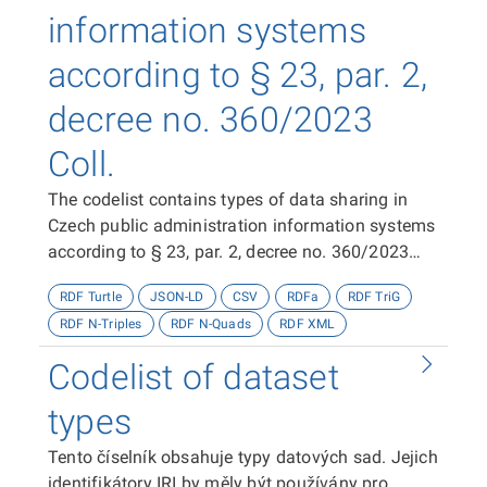
information systems
according to § 23, par. 2,
decree no. 360/2023
Coll.
The codelist contains types of data sharing in
Czech public administration information systems
according to § 23, par. 2, decree no. 360/2023
Coll.
RDF Turtle
JSON-LD
CSV
RDFa
RDF TriG
RDF N-Triples
RDF N-Quads
RDF XML
Codelist of dataset
types
Tento číselník obsahuje typy datových sad. Jejich
identifikátory IRI by měly být používány pro