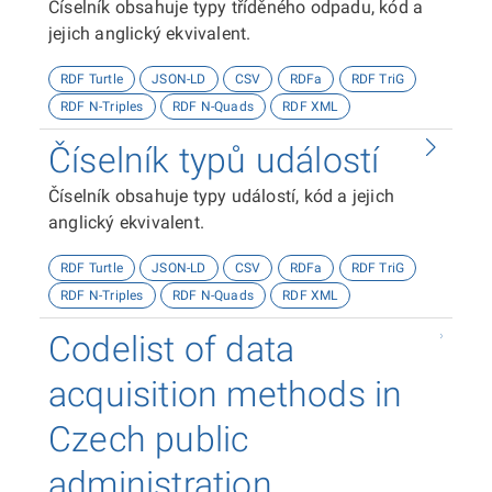
Číselník obsahuje typy tříděného odpadu, kód a
jejich anglický ekvivalent.
RDF Turtle
JSON-LD
CSV
RDFa
RDF TriG
RDF N-Triples
RDF N-Quads
RDF XML
Číselník typů událostí
Číselník obsahuje typy událostí, kód a jejich
anglický ekvivalent.
RDF Turtle
JSON-LD
CSV
RDFa
RDF TriG
RDF N-Triples
RDF N-Quads
RDF XML
Codelist of data
acquisition methods in
Czech public
administration