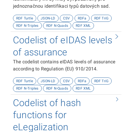
jednoznačnou identifikaci typů datových sad.
RDF Turtle
JSON-LD
CSV
RDFa
RDF TriG
RDF N-Triples
RDF N-Quads
RDF XML
Codelist of eIDAS levels
of assurance
The codelist contains eIDAS levels of assurance
according to Regulation (EU) 910/2014.
RDF Turtle
JSON-LD
CSV
RDFa
RDF TriG
RDF N-Triples
RDF N-Quads
RDF XML
Codelist of hash
functions for
eLegalization