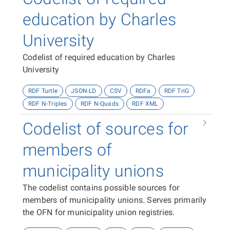
education by Charles
University
Codelist of required education by Charles
University
RDF Turtle
JSON-LD
CSV
RDFa
RDF TriG
RDF N-Triples
RDF N-Quads
RDF XML
Codelist of sources for
members of
municipality unions
The codelist contains possible sources for
members of municipality unions. Serves primarily
the OFN for municipality union registries.