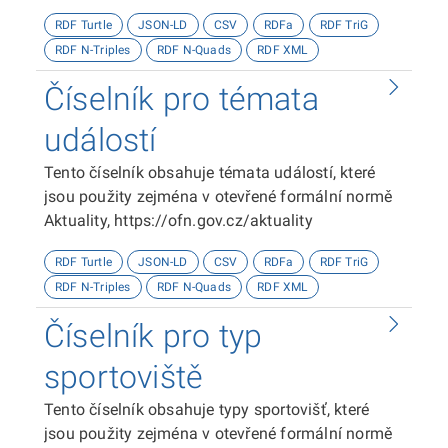
kategorizace přístupnosti objektů, viz
RDF Turtle
JSON-LD
CSV
RDFa
RDF TriG
http://presbariery.cz/cz/mapovani-
RDF N-Triples
RDF N-Quads
RDF XML
barierovosti/metodika.
Číselník pro témata
událostí
Tento číselník obsahuje témata událostí, které
jsou použity zejména v otevřené formální normě
Aktuality, https://ofn.gov.cz/aktuality
RDF Turtle
JSON-LD
CSV
RDFa
RDF TriG
RDF N-Triples
RDF N-Quads
RDF XML
Číselník pro typ
sportoviště
Tento číselník obsahuje typy sportovišť, které
jsou použity zejména v otevřené formální normě