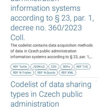
information systems
according to § 23, par. 1,
decree no. 360/2023
Coll.
The codelist contains data acquisition methods
of data in Czech public administration
information systems according to § 23, par. 1,
decree no. 360/2023 Coll.
RDF Turtle
JSON-LD
CSV
RDFa
RDF TriG
RDF N-Triples
RDF N-Quads
RDF XML
Codelist of data sharing
types in Czech public
administration