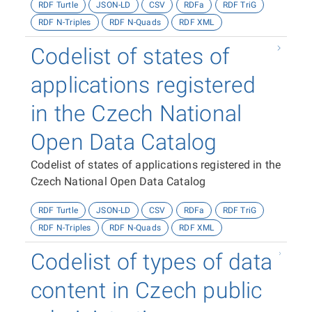
RDF Turtle
JSON-LD
CSV
RDFa
RDF TriG
RDF N-Triples
RDF N-Quads
RDF XML
Codelist of states of
applications registered
in the Czech National
Open Data Catalog
Codelist of states of applications registered in the
Czech National Open Data Catalog
RDF Turtle
JSON-LD
CSV
RDFa
RDF TriG
RDF N-Triples
RDF N-Quads
RDF XML
Codelist of types of data
content in Czech public