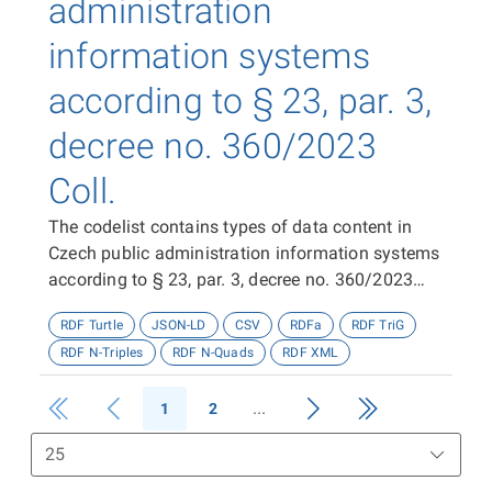
administration
information systems
according to § 23, par. 3,
decree no. 360/2023
Coll.
The codelist contains types of data content in
Czech public administration information systems
according to § 23, par. 3, decree no. 360/2023
Coll.
RDF Turtle
JSON-LD
CSV
RDFa
RDF TriG
RDF N-Triples
RDF N-Quads
RDF XML
1
2