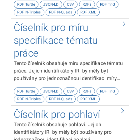
RDF Turtle
JSON-LD
CSV
RDFa
RDF TriG
RDF N-Triples
RDF N-Quads
RDF XML
Číselník pro míru
specifikace tématu
práce
Tento číselník obsahuje míru specifikace tématu
práce. Jejich identifikátory IRI by měly být
používány pro jednoznačnou identifikaci míry
specifikace tématu práce.
RDF Turtle
JSON-LD
CSV
RDFa
RDF TriG
RDF N-Triples
RDF N-Quads
RDF XML
Číselník pro pohlaví
Tento číselník obsahuje pohlaví. Jejich
identifikátory IRI by měly být používány pro
jednoznačnou identifikaci pohlaví.