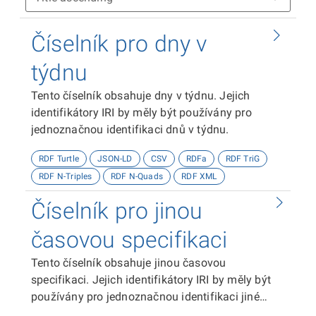
Číselník pro dny v
týdnu
Tento číselník obsahuje dny v týdnu. Jejich
identifikátory IRI by měly být používány pro
jednoznačnou identifikaci dnů v týdnu.
RDF Turtle
JSON-LD
CSV
RDFa
RDF TriG
RDF N-Triples
RDF N-Quads
RDF XML
Číselník pro jinou
časovou specifikaci
Tento číselník obsahuje jinou časovou
specifikaci. Jejich identifikátory IRI by měly být
používány pro jednoznačnou identifikaci jiné
časové specifikace.