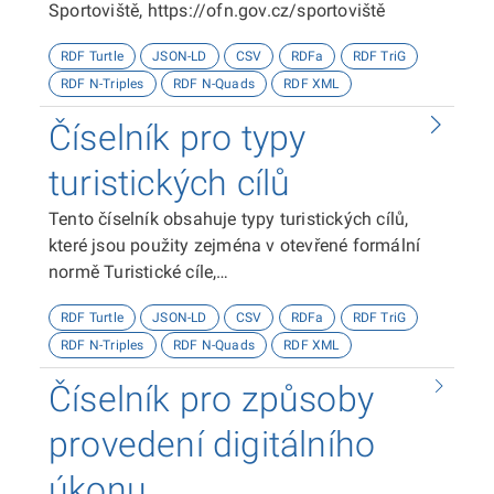
Sportoviště, https://ofn.gov.cz/sportoviště
RDF Turtle
JSON-LD
CSV
RDFa
RDF TriG
RDF N-Triples
RDF N-Quads
RDF XML
Číselník pro typy
turistických cílů
Tento číselník obsahuje typy turistických cílů,
které jsou použity zejména v otevřené formální
normě Turistické cíle,
https://ofn.gov.cz/turistické-cíle
RDF Turtle
JSON-LD
CSV
RDFa
RDF TriG
RDF N-Triples
RDF N-Quads
RDF XML
Číselník pro způsoby
provedení digitálního
úkonu