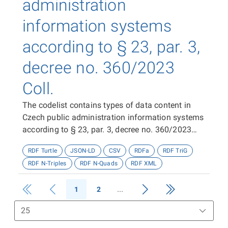
administration
information systems
according to § 23, par. 3,
decree no. 360/2023
Coll.
The codelist contains types of data content in
Czech public administration information systems
according to § 23, par. 3, decree no. 360/2023
Coll.
RDF Turtle
JSON-LD
CSV
RDFa
RDF TriG
RDF N-Triples
RDF N-Quads
RDF XML
1
2