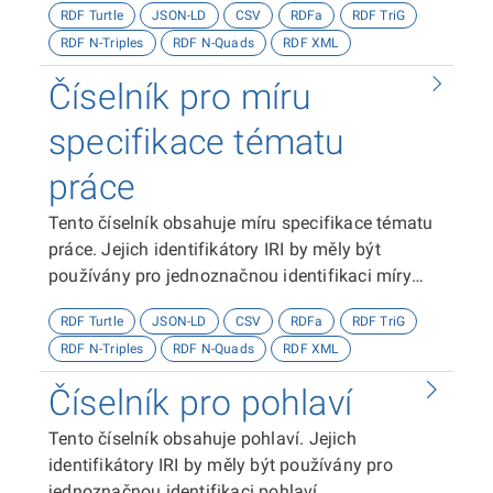
RDF Turtle
JSON-LD
CSV
RDFa
RDF TriG
RDF N-Triples
RDF N-Quads
RDF XML
Číselník pro míru
specifikace tématu
práce
Tento číselník obsahuje míru specifikace tématu
práce. Jejich identifikátory IRI by měly být
používány pro jednoznačnou identifikaci míry
specifikace tématu práce.
RDF Turtle
JSON-LD
CSV
RDFa
RDF TriG
RDF N-Triples
RDF N-Quads
RDF XML
Číselník pro pohlaví
Tento číselník obsahuje pohlaví. Jejich
identifikátory IRI by měly být používány pro
jednoznačnou identifikaci pohlaví.