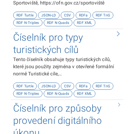
Sportoviště, https://ofn.gov.cz/sportoviště
RDF Turtle
JSON-LD
CSV
RDFa
RDF TriG
RDF N-Triples
RDF N-Quads
RDF XML
Číselník pro typy
turistických cílů
Tento číselník obsahuje typy turistických cílů,
které jsou použity zejména v otevřené formální
normě Turistické cíle,
https://ofn.gov.cz/turistické-cíle
RDF Turtle
JSON-LD
CSV
RDFa
RDF TriG
RDF N-Triples
RDF N-Quads
RDF XML
Číselník pro způsoby
provedení digitálního
úkonu