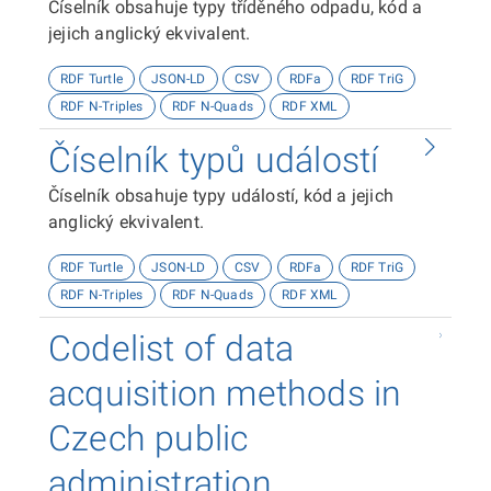
Číselník obsahuje typy tříděného odpadu, kód a
jejich anglický ekvivalent.
RDF Turtle
JSON-LD
CSV
RDFa
RDF TriG
RDF N-Triples
RDF N-Quads
RDF XML
Číselník typů událostí
Číselník obsahuje typy událostí, kód a jejich
anglický ekvivalent.
RDF Turtle
JSON-LD
CSV
RDFa
RDF TriG
RDF N-Triples
RDF N-Quads
RDF XML
Codelist of data
acquisition methods in
Czech public
administration