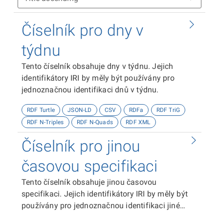
Číselník pro dny v
týdnu
Tento číselník obsahuje dny v týdnu. Jejich
identifikátory IRI by měly být používány pro
jednoznačnou identifikaci dnů v týdnu.
RDF Turtle
JSON-LD
CSV
RDFa
RDF TriG
RDF N-Triples
RDF N-Quads
RDF XML
Číselník pro jinou
časovou specifikaci
Tento číselník obsahuje jinou časovou
specifikaci. Jejich identifikátory IRI by měly být
používány pro jednoznačnou identifikaci jiné
časové specifikace.