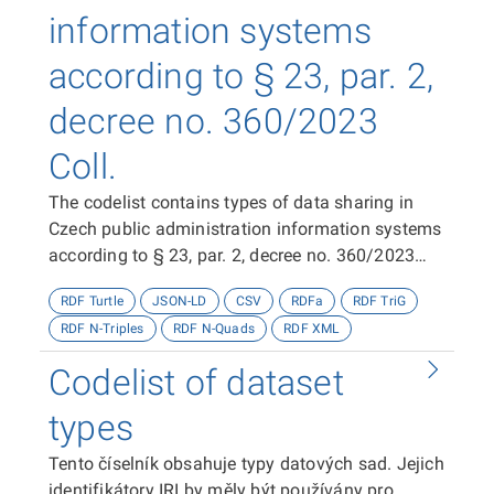
information systems
according to § 23, par. 2,
decree no. 360/2023
Coll.
The codelist contains types of data sharing in
Czech public administration information systems
according to § 23, par. 2, decree no. 360/2023
Coll.
RDF Turtle
JSON-LD
CSV
RDFa
RDF TriG
RDF N-Triples
RDF N-Quads
RDF XML
Codelist of dataset
types
Tento číselník obsahuje typy datových sad. Jejich
identifikátory IRI by měly být používány pro