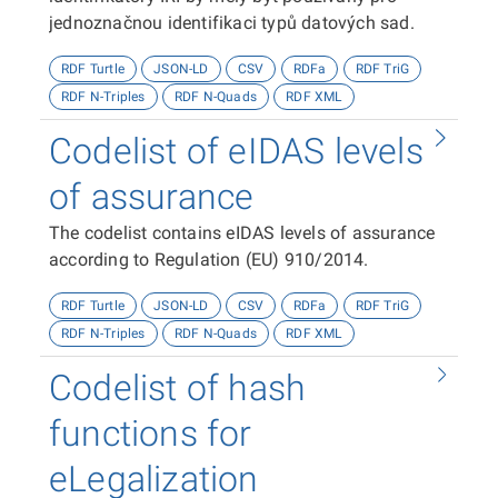
jednoznačnou identifikaci typů datových sad.
RDF Turtle
JSON-LD
CSV
RDFa
RDF TriG
RDF N-Triples
RDF N-Quads
RDF XML
Codelist of eIDAS levels
of assurance
The codelist contains eIDAS levels of assurance
according to Regulation (EU) 910/2014.
RDF Turtle
JSON-LD
CSV
RDFa
RDF TriG
RDF N-Triples
RDF N-Quads
RDF XML
Codelist of hash
functions for
eLegalization