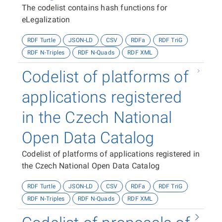
The codelist contains hash functions for
eLegalization
RDF Turtle
JSON-LD
CSV
RDFa
RDF TriG
RDF N-Triples
RDF N-Quads
RDF XML
Codelist of platforms of
applications registered
in the Czech National
Open Data Catalog
Codelist of platforms of applications registered in
the Czech National Open Data Catalog
RDF Turtle
JSON-LD
CSV
RDFa
RDF TriG
RDF N-Triples
RDF N-Quads
RDF XML