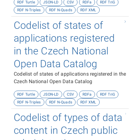
RDF Turtle
JSON-LD
CSV
RDFa
RDF TriG
RDF N-Triples
RDF N-Quads
RDF XML
Codelist of states of
applications registered
in the Czech National
Open Data Catalog
Codelist of states of applications registered in the
Czech National Open Data Catalog
RDF Turtle
JSON-LD
CSV
RDFa
RDF TriG
RDF N-Triples
RDF N-Quads
RDF XML
Codelist of types of data
content in Czech public