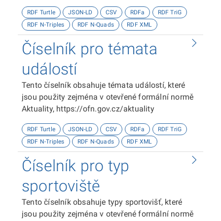
kategorizace přístupnosti objektů, viz
RDF Turtle
JSON-LD
CSV
RDFa
RDF TriG
http://presbariery.cz/cz/mapovani-
RDF N-Triples
RDF N-Quads
RDF XML
barierovosti/metodika.
Číselník pro témata
událostí
Tento číselník obsahuje témata událostí, které
jsou použity zejména v otevřené formální normě
Aktuality, https://ofn.gov.cz/aktuality
RDF Turtle
JSON-LD
CSV
RDFa
RDF TriG
RDF N-Triples
RDF N-Quads
RDF XML
Číselník pro typ
sportoviště
Tento číselník obsahuje typy sportovišť, které
jsou použity zejména v otevřené formální normě