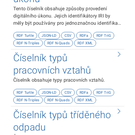
Tento číselník obsahuje způsoby provedení
digitálního úkonu. Jejich identifikátory IRI by
měly být používány pro jednoznačnou identifikaci
způsobů provedení digitálního úkonu.
RDF Turtle
JSON-LD
CSV
RDFa
RDF TriG
RDF N-Triples
RDF N-Quads
RDF XML
Číselník typů
pracovních vztahů
Číselník obsahuje typy pracovních vztahů.
RDF Turtle
JSON-LD
CSV
RDFa
RDF TriG
RDF N-Triples
RDF N-Quads
RDF XML
Číselník typů tříděného
odpadu