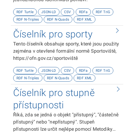
RDF Turtle
JSON-LD
CSV
RDFa
RDF TriG
RDF N-Triples
RDF N-Quads
RDF XML
Číselník pro sporty
Tento číselník obsahuje sporty, které jsou použity
zejména v otevřené formální normě Sportoviště,
https://ofn.gov.cz/sportoviště
RDF Turtle
JSON-LD
CSV
RDFa
RDF TriG
RDF N-Triples
RDF N-Quads
RDF XML
Číselník pro stupně
přístupnosti
Říká, zda se jedná o objekt "přístupný", "částečně
přístupný" nebo "nepřístupný". Stupeň
přístupnosti lze určit nejlépe pomocí Metodiky