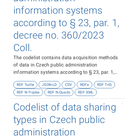
information systems
according to § 23, par. 1,
decree no. 360/2023
Coll.
The codelist contains data acquisition methods
of data in Czech public administration
information systems according to § 23, par. 1,
decree no. 360/2023 Coll.
RDF Turtle
JSON-LD
CSV
RDFa
RDF TriG
RDF N-Triples
RDF N-Quads
RDF XML
Codelist of data sharing
types in Czech public
administration