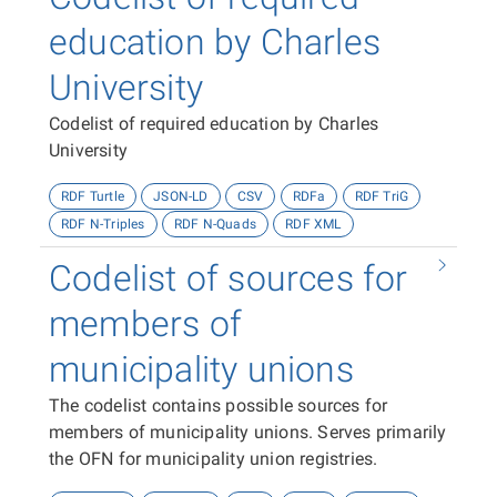
education by Charles
University
Codelist of required education by Charles
University
RDF Turtle
JSON-LD
CSV
RDFa
RDF TriG
RDF N-Triples
RDF N-Quads
RDF XML
Codelist of sources for
members of
municipality unions
The codelist contains possible sources for
members of municipality unions. Serves primarily
the OFN for municipality union registries.