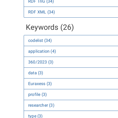
RDF TriG (34)
RDF XML (34)
Keywords (26)
codelist (34)
application (4)
360/2023 (3)
data (3)
Euraxess (3)
profile (3)
researcher (3)
type (3)