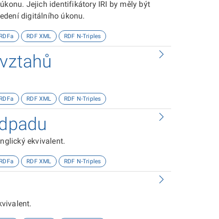
konu. Jejich identifikátory IRI by měly být
edení digitálního úkonu.
RDFa
RDF XML
RDF N-Triples
 vztahů
RDFa
RDF XML
RDF N-Triples
odpadu
nglický ekvivalent.
RDFa
RDF XML
RDF N-Triples
kvivalent.