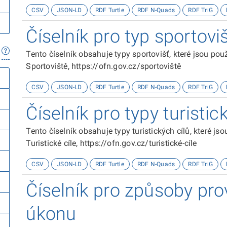
CSV
JSON-LD
RDF Turtle
RDF N-Quads
RDF TriG
Číselník pro typ sportovi
Tento číselník obsahuje typy sportovišť, které jsou po
Sportoviště, https://ofn.gov.cz/sportoviště
CSV
JSON-LD
RDF Turtle
RDF N-Quads
RDF TriG
Číselník pro typy turistic
Tento číselník obsahuje typy turistických cílů, které j
Turistické cíle, https://ofn.gov.cz/turistické-cíle
CSV
JSON-LD
RDF Turtle
RDF N-Quads
RDF TriG
Číselník pro způsoby pro
úkonu