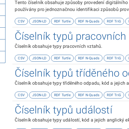
Tento číselník obsahuje způsoby provedení digitálního ú
používány pro jednoznačnou identifikaci způsobů prov
CSV
JSON-LD
RDF Turtle
RDF N-Quads
RDF TriG
Číselník typů pracovních
Číselník obsahuje typy pracovních vztahů.
CSV
JSON-LD
RDF Turtle
RDF N-Quads
RDF TriG
Číselník typů tříděného 
Číselník obsahuje typy tříděného odpadu, kód a jejich a
CSV
JSON-LD
RDF Turtle
RDF N-Quads
RDF TriG
Číselník typů událostí
Číselník obsahuje typy událostí, kód a jejich anglický e