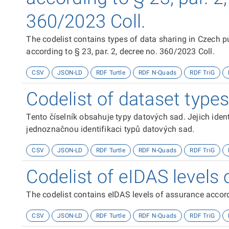
360/2023 Coll.
The codelist contains types of data sharing in Czech 
according to § 23, par. 2, decree no. 360/2023 Coll.
CSV
JSON-LD
RDF Turtle
RDF N-Quads
RDF TriG
Codelist of dataset type
Tento číselník obsahuje typy datových sad. Jejich ident
jednoznačnou identifikaci typů datových sad.
CSV
JSON-LD
RDF Turtle
RDF N-Quads
RDF TriG
Codelist of eIDAS levels
The codelist contains eIDAS levels of assurance accor
CSV
JSON-LD
RDF Turtle
RDF N-Quads
RDF TriG