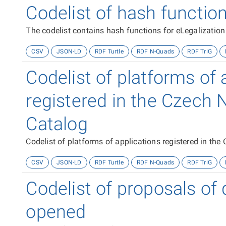
Codelist of hash function
The codelist contains hash functions for eLegalization
CSV
JSON-LD
RDF Turtle
RDF N-Quads
RDF TriG
Codelist of platforms of 
registered in the Czech 
Catalog
Codelist of platforms of applications registered in th
CSV
JSON-LD
RDF Turtle
RDF N-Quads
RDF TriG
Codelist of proposals of 
opened