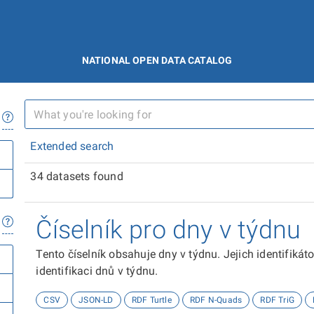
NATIONAL OPEN DATA CATALOG
Extended search
34 datasets found
Číselník pro dny v týdnu
Tento číselník obsahuje dny v týdnu. Jejich identifiká
identifikaci dnů v týdnu.
CSV
JSON-LD
RDF Turtle
RDF N-Quads
RDF TriG