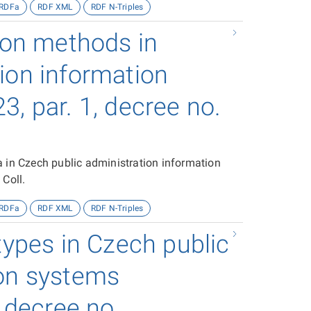
RDFa
RDF XML
RDF N-Triples
tion methods in
ion information
3, par. 1, decree no.
a in Czech public administration information
 Coll.
RDFa
RDF XML
RDF N-Triples
types in Czech public
ion systems
, decree no.