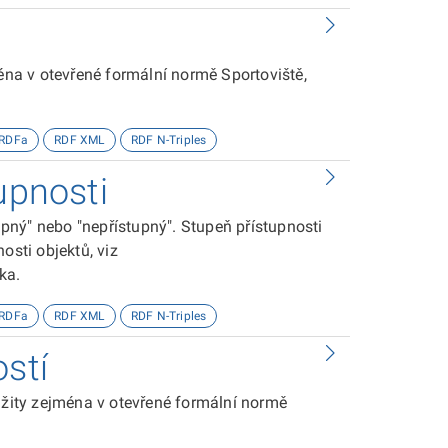
ména v otevřené formální normě Sportoviště,
RDFa
RDF XML
RDF N-Triples
upnosti
tupný" nebo "nepřístupný". Stupeň přístupnosti
osti objektů, viz
ika.
RDFa
RDF XML
RDF N-Triples
ostí
oužity zejména v otevřené formální normě