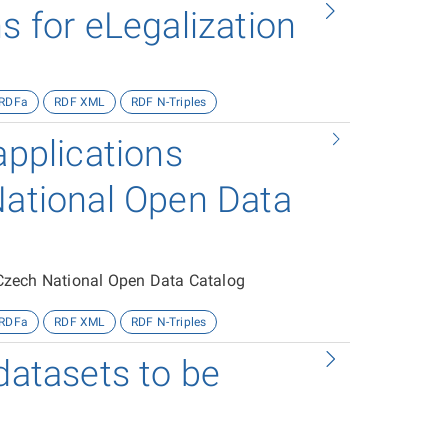
s for eLegalization
RDFa
RDF XML
RDF N-Triples
applications
National Open Data
e Czech National Open Data Catalog
RDFa
RDF XML
RDF N-Triples
datasets to be