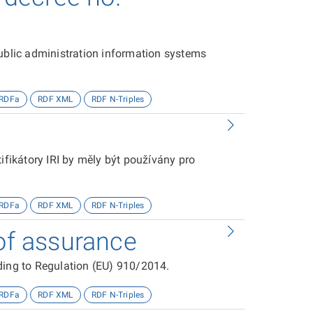
public administration information systems
RDFa
RDF XML
RDF N-Triples
s
ifikátory IRI by měly být používány pro
RDFa
RDF XML
RDF N-Triples
 of assurance
ding to Regulation (EU) 910/2014.
RDFa
RDF XML
RDF N-Triples