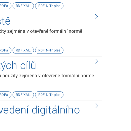
RDFa
RDF XML
RDF N-Triples
ště
užity zejména v otevřené formální normě
RDFa
RDF XML
RDF N-Triples
kých cílů
sou použity zejména v otevřené formální normě
RDFa
RDF XML
RDF N-Triples
vedení digitálního