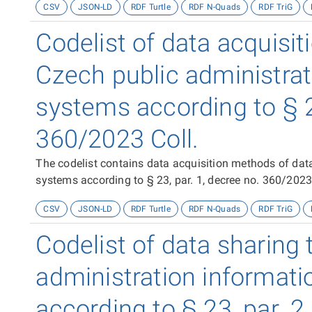
CSV
JSON-LD
RDF Turtle
RDF N-Quads
RDF TriG
Codelist of data acquisi
Czech public administrat
systems according to § 2
360/2023 Coll.
The codelist contains data acquisition methods of dat
systems according to § 23, par. 1, decree no. 360/2023
CSV
JSON-LD
RDF Turtle
RDF N-Quads
RDF TriG
Codelist of data sharing 
administration informat
according to § 23, par. 2