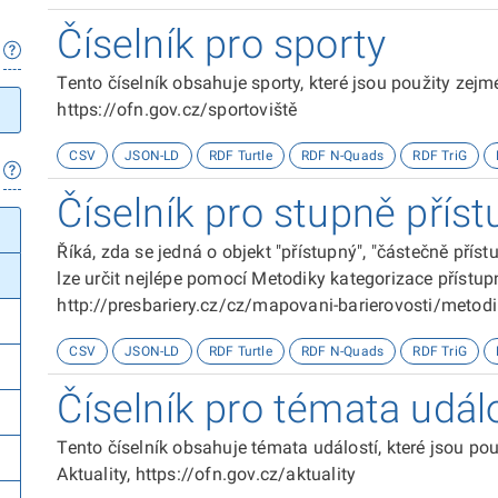
Číselník pro sporty
Tento číselník obsahuje sporty, které jsou použity zej
https://ofn.gov.cz/sportoviště
CSV
JSON-LD
RDF Turtle
RDF N-Quads
RDF TriG
Číselník pro stupně příst
Říká, zda se jedná o objekt "přístupný", "částečně přís
lze určit nejlépe pomocí Metodiky kategorizace přístupn
http://presbariery.cz/cz/mapovani-barierovosti/metod
CSV
JSON-LD
RDF Turtle
RDF N-Quads
RDF TriG
Číselník pro témata udál
Tento číselník obsahuje témata událostí, které jsou p
Aktuality, https://ofn.gov.cz/aktuality