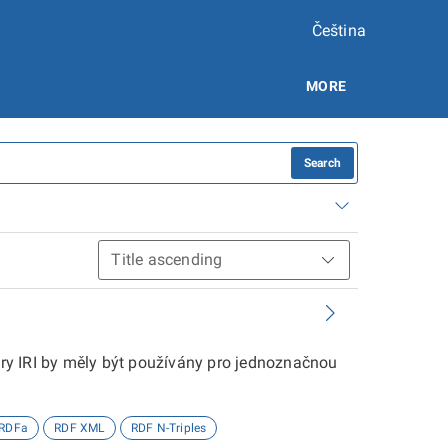
Čeština
MORE
Search
tory IRI by měly být používány pro jednoznačnou
RDFa
RDF XML
RDF N-Triples