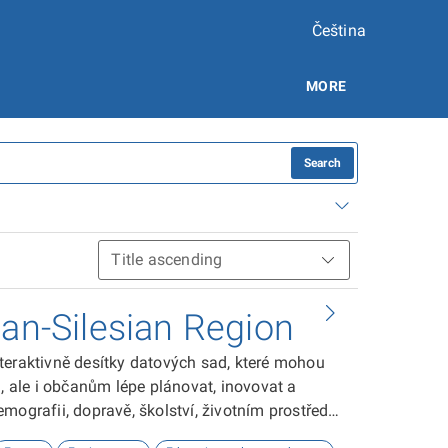
Čeština
MORE
Search
ian-Silesian Region
teraktivně desítky datových sad, které mohou
ale i občanům lépe plánovat, inovovat a
ografii, dopravě, školství, životním prostředí,