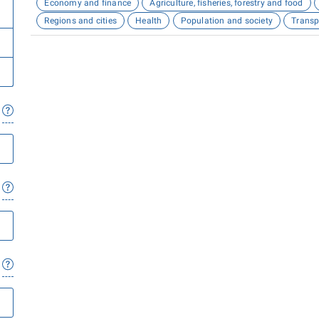
Economy and finance
Agriculture, fisheries, forestry and food
Regions and cities
Health
Population and society
Transp