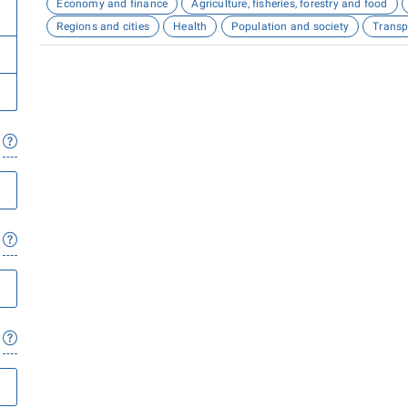
Economy and finance
Agriculture, fisheries, forestry and food
Regions and cities
Health
Population and society
Transp