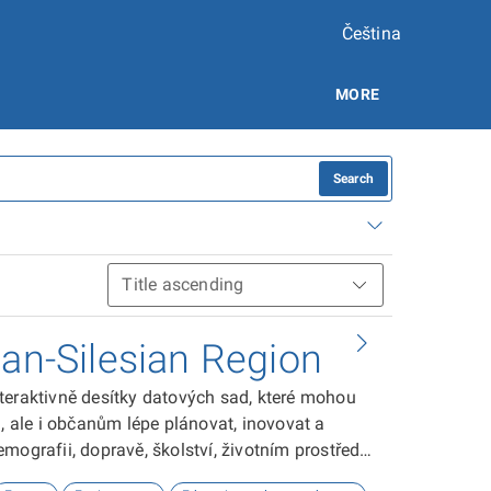
Čeština
MORE
Search
ian-Silesian Region
teraktivně desítky datových sad, které mohou
ale i občanům lépe plánovat, inovovat a
ografii, dopravě, školství, životním prostředí,