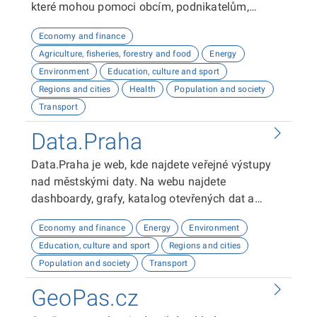
které mohou pomoci obcím, podnikatelům,
neziskovým organizacím, ale i občanům lépe
Economy and finance
plánovat, inovovat a poznávat náš kraj. Uživatelé
Agriculture, fisheries, forestry and food
Energy
zde najdou informace o demografii, dopravě,
Environment
Education, culture and sport
školství, životním prostředí, kultuře nebo třeba
Regions and cities
Health
Population and society
potenciálu pro fotovoltaiku.
Transport
Data.Praha
Data.Praha je web, kde najdete veřejné výstupy
nad městskými daty. Na webu najdete
dashboardy, grafy, katalog otevřených dat a
odkaz na API dokumentaci. Tyto výstupy vám
Economy and finance
Energy
Environment
umožní analyzovat a vizualizovat data o Praze.
Education, culture and sport
Regions and cities
Doufáme, že vám naše platforma bude užitečná!
Population and society
Transport
GeoPas.cz