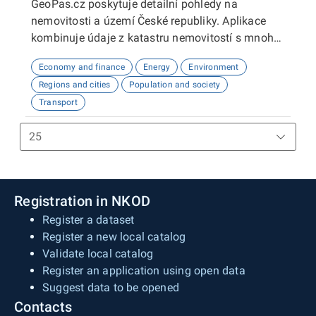
GeoPas.cz poskytuje detailní pohledy na
nemovitosti a území České republiky. Aplikace
kombinuje údaje z katastru nemovitostí s mnoha
dalšími datovými zdroji - demografie, životní
Economy and finance
Energy
Environment
prostředí, občanská vybavenost, sítě, územní
Regions and cities
Population and society
plány a spoustu dalších. Slouží zejména
Transport
zájemcům o nemovitosti a profesionálům v
realitním oboru.
Registration in NKOD
Register a dataset
Register a new local catalog
Validate local catalog
Register an application using open data
Suggest data to be opened
Contacts