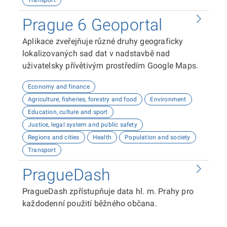
Transport
zájemcům o nemovitosti a profesionálům v
realitním oboru.
Prague 6 Geoportal
Aplikace zveřejňuje různé druhy geograficky
lokalizovaných sad dat v nadstavbě nad
uživatelsky přívětivým prostředím Google Maps.
Economy and finance
Agriculture, fisheries, forestry and food
Environment
Education, culture and sport
Justice, legal system and public safety
Regions and cities
Health
Population and society
Transport
PragueDash
PragueDash zpřístupňuje data hl. m. Prahy pro
každodenní použití běžného občana.