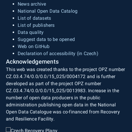
rychle vědět, za jak dlouho mu tramvaj jede.
News archive
Nepotřebuje hledat spoj, potřebuje jen odjezdy
National Open Data Catalog
jemu velmi důvěrně známé tramvaje či autobusu.
List of datasets
K tomu výborně poslouží odjezdová tabule,
List of publishers
kterou najdete na zastávce. Nově ale i v aplikaci
Data quality
PragueDash.
Suggest data to be opened
Web on GitHub
Dat k dispozici je více a hlavně jejich seznam se
Declaration of accessibility (in Czech)
stále rozšiřuje. V nejbližších týdnech tak budou v
Acknowledgements
aplikaci dostupné například i informace o
This web was created thanks to the project OPZ number
parkovacích místech nebo data o hospodaření
CZ.03.4.74/0.0/0.0/15_025/0004172 and is further
městských částí z aplikace CityVizor. V
developed as part of the project OPZ number
budoucnosti plánujeme také třeba parkovací
CZ.03.4.74/0.0/0.0/15_025/0013983. Increase in the
zóny v okolí, nebo nejbližší sdílená auta s
number of open data producers in the public
proklikem do jejich aplikace.
administration publishing open data in the National
Open Data Catalogue was co-financed from Recovery
and Resilience Facility.