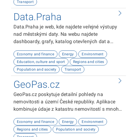
Transport
sadu, včetně možnosti kompletní úpravy jejího
rozhraní a sloupců.
Data.Praha
Data.Praha je web, kde najdete veřejné výstupy
nad městskými daty. Na webu najdete
dashboardy, grafy, katalog otevřených dat a
odkaz na API dokumentaci. Tyto výstupy vám
Economy and finance
Energy
Environment
umožní analyzovat a vizualizovat data o Praze.
Education, culture and sport
Regions and cities
Doufáme, že vám naše platforma bude užitečná!
Population and society
Transport
GeoPas.cz
GeoPas.cz poskytuje detailní pohledy na
nemovitosti a území České republiky. Aplikace
kombinuje údaje z katastru nemovitostí s mnoha
dalšími datovými zdroji - demografie, životní
Economy and finance
Energy
Environment
prostředí, občanská vybavenost, sítě, územní
Regions and cities
Population and society
plány a spoustu dalších. Slouží zejména