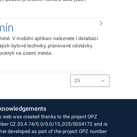
ubory), některá jsou dostupná i přes
m.
mín
://ksnko.praha.eu/map-separated/. Najít svůj
a počítači a to tuto informaci zpravidla
íně. V mobilní aplikaci naleznete i databázi
belku, mobil a klíče a rozhodujete se, zda má
jich bytové techniky, plánované odstávky
 pokrytí na území města.
yhledávání spojů jako PubTran, vyhledávání
na známých trasách a uživatel jen potřebuje
je hledat spoj, potřebuje jen odjezdy jemu velmi
oslouží odjezdová tabule, kterou najdete na
knowledgements
rozšiřuje. V nejbližších týdnech tak budou v
h místech nebo data o hospodaření městských
s web was created thanks to the project OPZ
é třeba parkovací zóny v okolí, nebo nejbližší
ber CZ.03.4.74/0.0/0.0/15_025/0004172 and is
ther developed as part of the project OPZ number