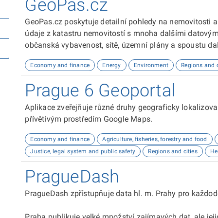
GeoPas.cz
GeoPas.cz poskytuje detailní pohledy na nemovitosti a
údaje z katastru nemovitostí s mnoha dalšími datovými z
občanská vybavenost, sítě, územní plány a spoustu da
a profesionálům v realitním oboru.
Economy and finance
Energy
Environment
Regions and c
Prague 6 Geoportal
Aplikace zveřejňuje různé druhy geograficky lokalizov
přívětivým prostředím Google Maps.
Economy and finance
Agriculture, fisheries, forestry and food
Justice, legal system and public safety
Regions and cities
He
PragueDash
PragueDash zpřístupňuje data hl. m. Prahy pro každod
Praha publikuje velké množství zajímavých dat, ale jejic