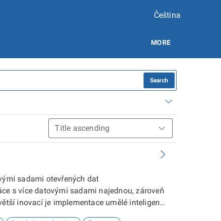
Čeština
MORE
Search
ovými sadami otevřených dat
ráce s více datovými sadami najednou, zároveň
větší inovací je implementace umělé inteligence
xtové konverzaci s uživatelem o jeho