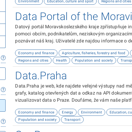
Environment
Education, culture and sport
Regions and cities
požadavcích. Je rovněž schopna plnohodnotné konverza
využívána služba GPT-4 turbo. Konverzace s AI je zach
Data Portal of the Morav
bariérou, bránící odpovídání na nerelevantní otázky. 
sad. Podkladová mapa umožňuje jakékoliv úpravy, nabíz
Datový portál Moravskoslezského kraje zpřístupňuje in
vizualizaci více sad na jedné mapě má každá unikátní 
pomoci obcím, podnikatelům, neziskovým organizacím, 
detailní informace. Nabízí možnost zobrazení tabulky
poznávat náš kraj. Uživatelé zde najdou informace o dem
kompletní úpravy jejího rozhraní a sloupců.
kultuře nebo třeba potenciálu pro fotovoltaiku.
Economy and finance
Agriculture, fisheries, forestry and food
Regions and cities
Health
Population and society
Transp
Data.Praha
Data.Praha je web, kde najdete veřejné výstupy nad m
grafy, katalog otevřených dat a odkaz na API dokumen
vizualizovat data o Praze. Doufáme, že vám naše plat
Economy and finance
Energy
Environment
Education, cu
Population and society
Transport