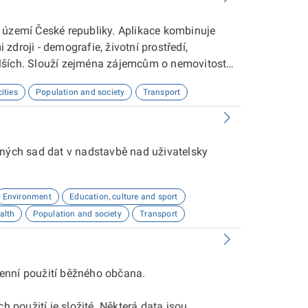
 území České republiky. Aplikace kombinuje
droji - demografie, životní prostředí,
lších. Slouží zejména zájemcům o nemovitosti
ities
Population and society
Transport
aných sad dat v nadstavbě nad uživatelsky
Environment
Education, culture and sport
alth
Population and society
Transport
enní použití běžného občana.
h použití je složité. Některá data jsou