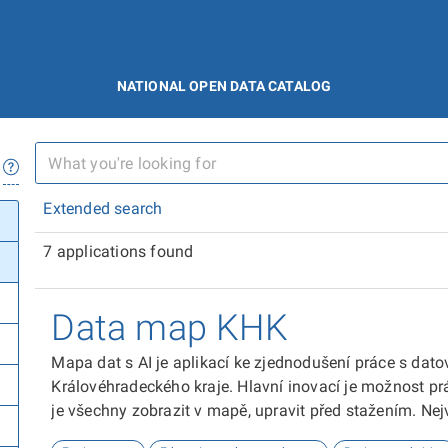
NATIONAL OPEN DATA CATALOG
Extended search
7 applications found
Data map KHK
Mapa dat s AI je aplikací ke zjednodušení práce s dat
Královéhradeckého kraje. Hlavní inovací je možnost p
je všechny zobrazit v mapě, upravit před stažením. Nej
(AI), která vybírá datové sady na míru po předchozí te