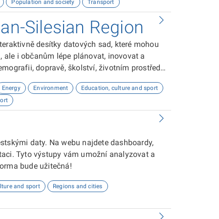
Population and society
Transport
ce ohledně datových sad. Pro funkci AI je
ována po celou dobu užívání. AI je ošetřena
ian-Silesian Region
Součástí aplikace je zobrazovací mapa datových
í denní a noční cyklus a zobrazení ve 3D. Při
teraktivně desítky datových sad, které mohou
zbarvení. Po kliknutí na bod v mapě se zobrazí
ale i občanům lépe plánovat, inovovat a
 pro každou datovou sadu, včetně možnosti
ografii, dopravě, školství, životním prostředí,
Energy
Environment
Education, culture and sport
ort
ěstskými daty. Na webu najdete dashboardy,
taci. Tyto výstupy vám umožní analyzovat a
forma bude užitečná!
lture and sport
Regions and cities