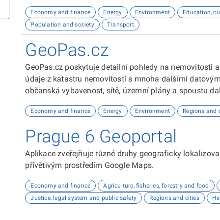
Economy and finance
Energy
Environment
Education, cu
Population and society
Transport
GeoPas.cz
GeoPas.cz poskytuje detailní pohledy na nemovitosti a
údaje z katastru nemovitostí s mnoha dalšími datovými z
občanská vybavenost, sítě, územní plány a spoustu da
a profesionálům v realitním oboru.
Economy and finance
Energy
Environment
Regions and c
Prague 6 Geoportal
Aplikace zveřejňuje různé druhy geograficky lokalizov
přívětivým prostředím Google Maps.
Economy and finance
Agriculture, fisheries, forestry and food
Justice, legal system and public safety
Regions and cities
He