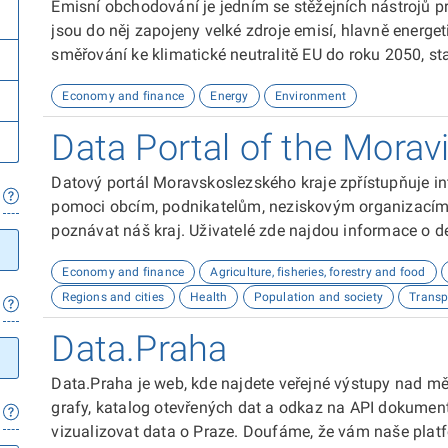
Emisní obchodování je jedním se stěžejních nástrojů p
jsou do něj zapojeny velké zdroje emisí, hlavně energet
směřování ke klimatické neutralitě EU do roku 2050, s
součástí legislativního balíčku Fit for 55.
Economy and finance
Energy
Environment
Data Portal of the Morav
Datový portál Moravskoslezského kraje zpřístupňuje in
pomoci obcím, podnikatelům, neziskovým organizacím, 
poznávat náš kraj. Uživatelé zde najdou informace o dem
kultuře nebo třeba potenciálu pro fotovoltaiku.
Economy and finance
Agriculture, fisheries, forestry and food
Regions and cities
Health
Population and society
Transp
Data.Praha
Data.Praha je web, kde najdete veřejné výstupy nad m
grafy, katalog otevřených dat a odkaz na API dokumen
vizualizovat data o Praze. Doufáme, že vám naše plat