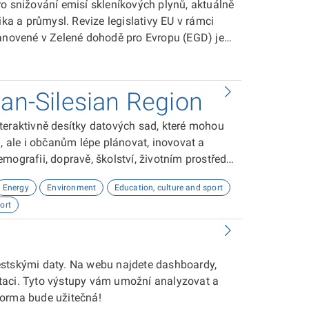
ro snižování emisí skleníkových plynů, aktuálně
ika a průmysl. Revize legislativy EU v rámci
tanovené v Zelené dohodě pro Evropu (EGD) je
ian-Silesian Region
teraktivně desítky datových sad, které mohou
ale i občanům lépe plánovat, inovovat a
ografii, dopravě, školství, životním prostředí,
Energy
Environment
Education, culture and sport
ort
ěstskými daty. Na webu najdete dashboardy,
taci. Tyto výstupy vám umožní analyzovat a
forma bude užitečná!