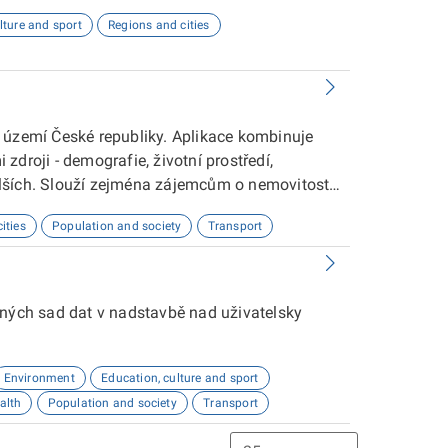
lture and sport
Regions and cities
 území České republiky. Aplikace kombinuje
droji - demografie, životní prostředí,
lších. Slouží zejména zájemcům o nemovitosti
ities
Population and society
Transport
aných sad dat v nadstavbě nad uživatelsky
Environment
Education, culture and sport
alth
Population and society
Transport