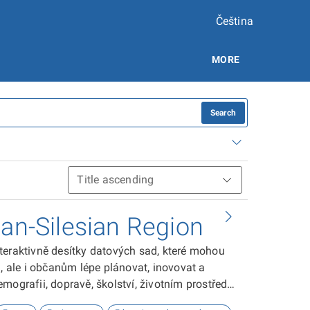
Čeština
MORE
Search
ian-Silesian Region
teraktivně desítky datových sad, které mohou
ale i občanům lépe plánovat, inovovat a
ografii, dopravě, školství, životním prostředí,