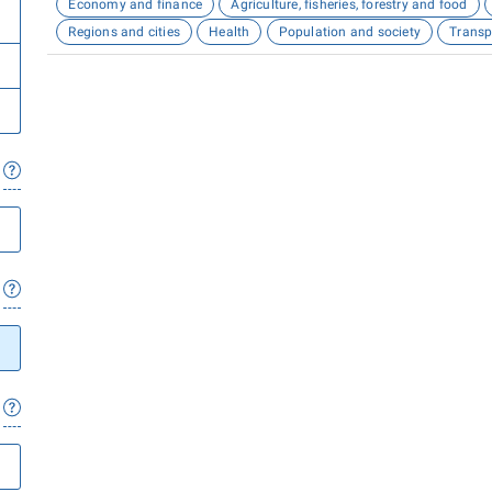
Economy and finance
Agriculture, fisheries, forestry and food
Regions and cities
Health
Population and society
Transp