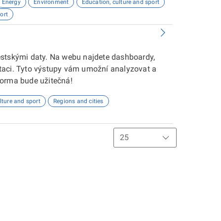
Energy
Environment
Education, culture and sport
ort
ěstskými daty. Na webu najdete dashboardy,
taci. Tyto výstupy vám umožní analyzovat a
forma bude užitečná!
lture and sport
Regions and cities