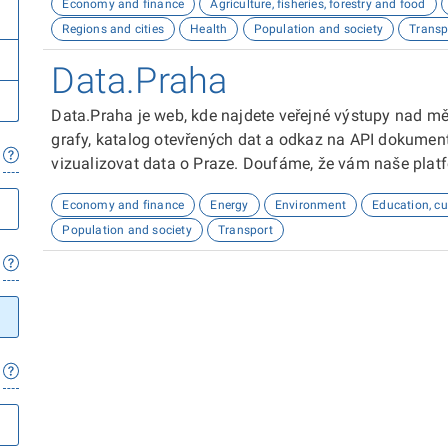
Economy and finance
Agriculture, fisheries, forestry and food
Regions and cities
Health
Population and society
Transp
Data.Praha
Data.Praha je web, kde najdete veřejné výstupy nad m
grafy, katalog otevřených dat a odkaz na API dokumen
vizualizovat data o Praze. Doufáme, že vám naše plat
Economy and finance
Energy
Environment
Education, cu
Population and society
Transport