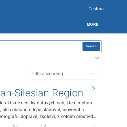
Čeština
MORE
Search
ian-Silesian Region
teraktivně desítky datových sad, které mohou
ale i občanům lépe plánovat, inovovat a
ografii, dopravě, školství, životním prostředí,