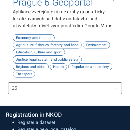
Prague 6 Geoportal
Aplikace zveřejňuje různé druhy geograficky
lokalizovaných sad dat v nadstavbě nad
uživatelsky přívětivým prostředím Google Maps.
Economy and finance
Agriculture, fisheries, forestry and food
Environment
Education, culture and sport
Justice, legal system and public safety
Regions and cities
Health
Population and society
Transport
Registration in NKOD
Register a dataset
Register a new local catalog