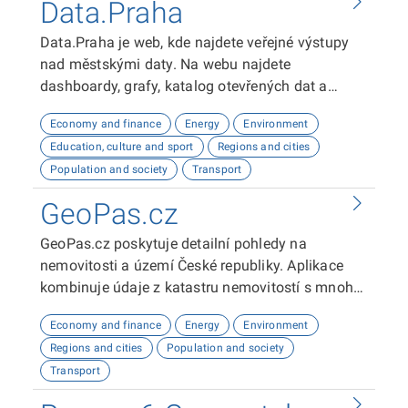
rozhraní a sloupců.
Data.Praha
Data.Praha je web, kde najdete veřejné výstupy
nad městskými daty. Na webu najdete
dashboardy, grafy, katalog otevřených dat a
odkaz na API dokumentaci. Tyto výstupy vám
Economy and finance
Energy
Environment
umožní analyzovat a vizualizovat data o Praze.
Education, culture and sport
Regions and cities
Doufáme, že vám naše platforma bude užitečná!
Population and society
Transport
GeoPas.cz
GeoPas.cz poskytuje detailní pohledy na
nemovitosti a území České republiky. Aplikace
kombinuje údaje z katastru nemovitostí s mnoha
dalšími datovými zdroji - demografie, životní
Economy and finance
Energy
Environment
prostředí, občanská vybavenost, sítě, územní
Regions and cities
Population and society
plány a spoustu dalších. Slouží zejména
Transport
zájemcům o nemovitosti a profesionálům v
realitním oboru.