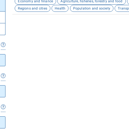
Economy and finance
Agriculture, fisheries, forestry and food
Regions and cities
Health
Population and society
Transp