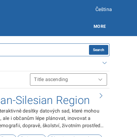
Čeština
MORE
Search
ian-Silesian Region
teraktivně desítky datových sad, které mohou
ale i občanům lépe plánovat, inovovat a
ografii, dopravě, školství, životním prostředí,