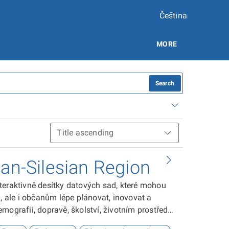
Čeština
MORE
Search
ian-Silesian Region
teraktivně desítky datových sad, které mohou
ale i občanům lépe plánovat, inovovat a
ografii, dopravě, školství, životním prostředí,