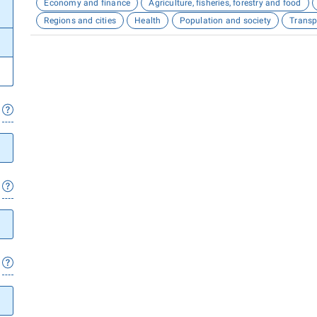
Economy and finance
Agriculture, fisheries, forestry and food
Regions and cities
Health
Population and society
Transp