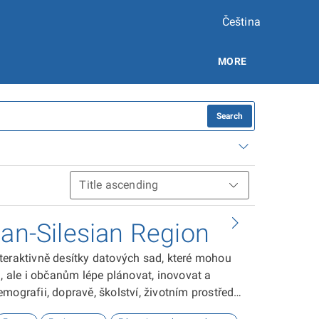
Čeština
MORE
Search
ian-Silesian Region
teraktivně desítky datových sad, které mohou
ale i občanům lépe plánovat, inovovat a
ografii, dopravě, školství, životním prostředí,