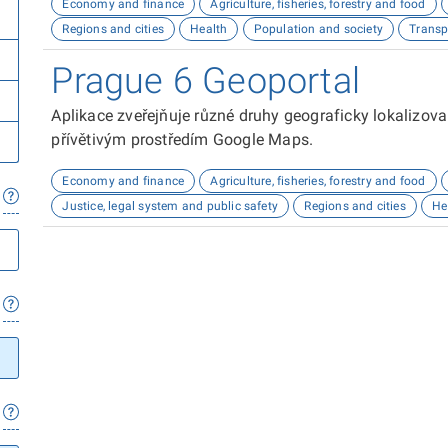
Economy and finance
Agriculture, fisheries, forestry and food
Regions and cities
Health
Population and society
Transp
Prague 6 Geoportal
Aplikace zveřejňuje různé druhy geograficky lokalizov
přívětivým prostředím Google Maps.
Economy and finance
Agriculture, fisheries, forestry and food
Justice, legal system and public safety
Regions and cities
He