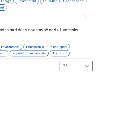
Energy
Environment
Education, culture and sport
ort
aných sad dat v nadstavbě nad uživatelsky
Environment
Education, culture and sport
alth
Population and society
Transport