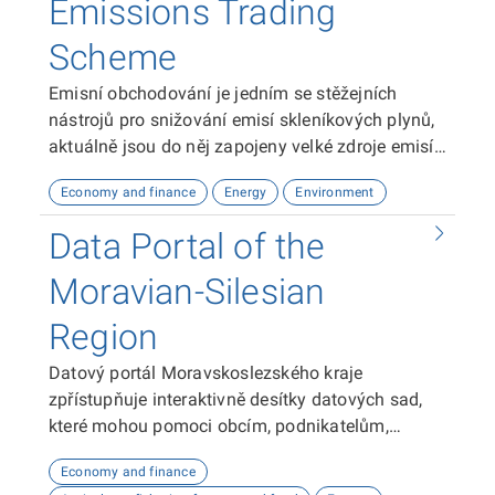
Emissions Trading
Scheme
Emisní obchodování je jedním se stěžejních
nástrojů pro snižování emisí skleníkových plynů,
aktuálně jsou do něj zapojeny velké zdroje emisí,
hlavně energetika a průmysl. Revize legislativy EU
Economy and finance
Energy
Environment
v rámci směřování ke klimatické neutralitě EU do
roku 2050, stanovené v Zelené dohodě pro
Data Portal of the
Evropu (EGD) je součástí legislativního balíčku
Fit for 55.
Moravian-Silesian
Region
Datový portál Moravskoslezského kraje
zpřístupňuje interaktivně desítky datových sad,
které mohou pomoci obcím, podnikatelům,
neziskovým organizacím, ale i občanům lépe
Economy and finance
plánovat, inovovat a poznávat náš kraj. Uživatelé