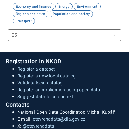
dalšími datovými zdroji - demografie, životní
Economy and finance
Energy
Environment
prostředí, občanská vybavenost, sítě, územní
Regions and cities
Population and society
plány a spoustu dalších. Slouží zejména
Transport
zájemcům o nemovitosti a profesionálům v
realitním oboru.
Registration in NKOD
Register a dataset
Register a new local catalog
Validate local catalog
Register an application using open data
Suggest data to be opened
Contacts
National Open Data Coordinator: Michal Kubáň
E-mail:
otevrenadata@dia.gov.cz
X:
@otevrenadata