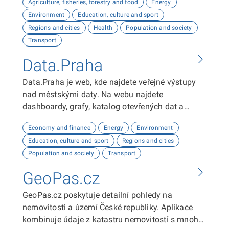
Agriculture, fisheries, forestry and food
Energy
zde najdou informace o demografii, dopravě,
Environment
Education, culture and sport
školství, životním prostředí, kultuře nebo třeba
Regions and cities
Health
Population and society
potenciálu pro fotovoltaiku.
Transport
Data.Praha
Data.Praha je web, kde najdete veřejné výstupy
nad městskými daty. Na webu najdete
dashboardy, grafy, katalog otevřených dat a
odkaz na API dokumentaci. Tyto výstupy vám
Economy and finance
Energy
Environment
umožní analyzovat a vizualizovat data o Praze.
Education, culture and sport
Regions and cities
Doufáme, že vám naše platforma bude užitečná!
Population and society
Transport
GeoPas.cz
GeoPas.cz poskytuje detailní pohledy na
nemovitosti a území České republiky. Aplikace
kombinuje údaje z katastru nemovitostí s mnoha