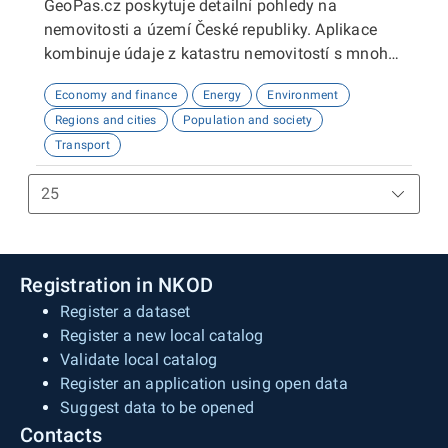
GeoPas.cz poskytuje detailní pohledy na
nemovitosti a území České republiky. Aplikace
kombinuje údaje z katastru nemovitostí s mnoha
dalšími datovými zdroji - demografie, životní
Economy and finance
Energy
Environment
prostředí, občanská vybavenost, sítě, územní
Regions and cities
Population and society
plány a spoustu dalších. Slouží zejména
Transport
zájemcům o nemovitosti a profesionálům v
realitním oboru.
Registration in NKOD
Register a dataset
Register a new local catalog
Validate local catalog
Register an application using open data
Suggest data to be opened
Contacts