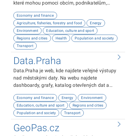
které mohou pomoci obcím, podnikatelům,
neziskovým organizacím, ale i občanům lépe
Economy and finance
plánovat, inovovat a poznávat náš kraj. Uživatelé
Agriculture, fisheries, forestry and food
Energy
zde najdou informace o demografii, dopravě,
Environment
Education, culture and sport
školství, životním prostředí, kultuře nebo třeba
Regions and cities
Health
Population and society
potenciálu pro fotovoltaiku.
Transport
Data.Praha
Data.Praha je web, kde najdete veřejné výstupy
nad městskými daty. Na webu najdete
dashboardy, grafy, katalog otevřených dat a
odkaz na API dokumentaci. Tyto výstupy vám
Economy and finance
Energy
Environment
umožní analyzovat a vizualizovat data o Praze.
Education, culture and sport
Regions and cities
Doufáme, že vám naše platforma bude užitečná!
Population and society
Transport
GeoPas.cz