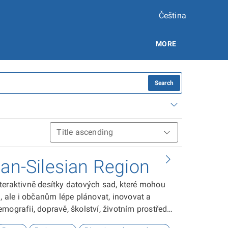
Čeština
MORE
Search
ian-Silesian Region
teraktivně desítky datových sad, které mohou
ale i občanům lépe plánovat, inovovat a
ografii, dopravě, školství, životním prostředí,