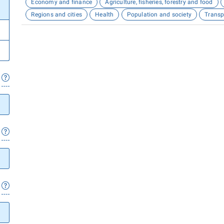
Economy and finance
Agriculture, fisheries, forestry and food
Regions and cities
Health
Population and society
Transp