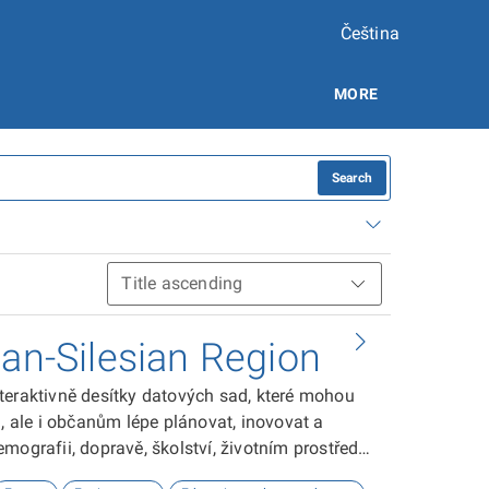
Čeština
MORE
Search
ian-Silesian Region
teraktivně desítky datových sad, které mohou
ale i občanům lépe plánovat, inovovat a
ografii, dopravě, školství, životním prostředí,