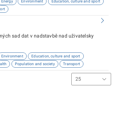
Energy
Environment
Education, culture and sport
ort
aných sad dat v nadstavbě nad uživatelsky
Environment
Education, culture and sport
alth
Population and society
Transport