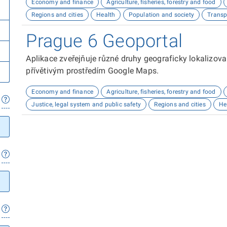
Economy and finance
Agriculture, fisheries, forestry and food
Regions and cities
Health
Population and society
Transp
Prague 6 Geoportal
Aplikace zveřejňuje různé druhy geograficky lokalizov
přívětivým prostředím Google Maps.
Economy and finance
Agriculture, fisheries, forestry and food
Justice, legal system and public safety
Regions and cities
He