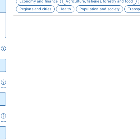
Economy and finance
Agriculture, fisheries, forestry and food
Regions and cities
Health
Population and society
Transp