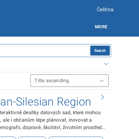
Čeština
MORE
Search
ian-Silesian Region
teraktivně desítky datových sad, které mohou
ale i občanům lépe plánovat, inovovat a
ografii, dopravě, školství, životním prostředí,