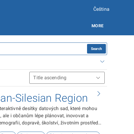
Čeština
MORE
Search
ian-Silesian Region
teraktivně desítky datových sad, které mohou
ale i občanům lépe plánovat, inovovat a
ografii, dopravě, školství, životním prostředí,