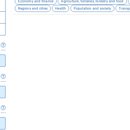
Economy and finance
Agriculture, fisheries, forestry and food
Regions and cities
Health
Population and society
Transp