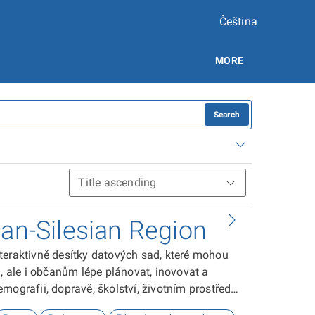
Čeština
MORE
Search
ian-Silesian Region
teraktivně desítky datových sad, které mohou
ale i občanům lépe plánovat, inovovat a
ografii, dopravě, školství, životním prostředí,