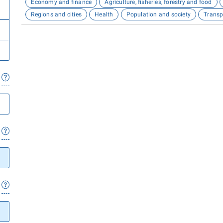
Economy and finance
Agriculture, fisheries, forestry and food
Regions and cities
Health
Population and society
Transp