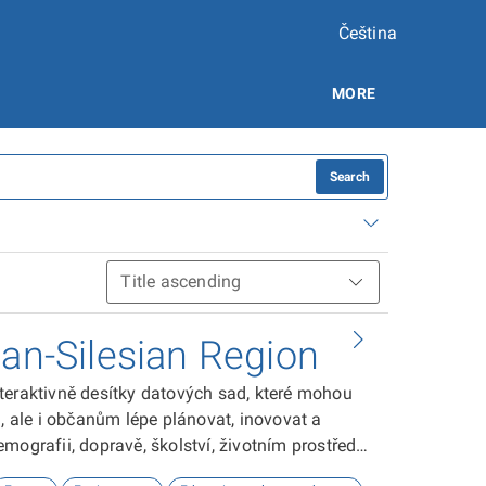
Čeština
MORE
Search
ian-Silesian Region
teraktivně desítky datových sad, které mohou
ale i občanům lépe plánovat, inovovat a
ografii, dopravě, školství, životním prostředí,