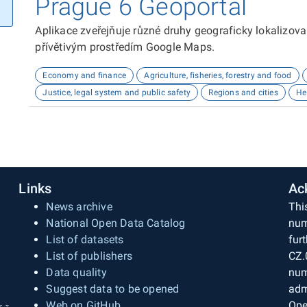
Prague 6 Geoportal
Aplikace zveřejňuje různé druhy geograficky lokalizov
přívětivým prostředím Google Maps.
Economy and finance
Agriculture, fisheries, forestry and food
Justice, legal system and public safety
Regions and cities
He
Links
Ac
News archive
Thi
National Open Data Catalog
num
List of datasets
fur
List of publishers
CZ.
Data quality
num
Suggest data to be opened
adm
Web on GitHub
Ope