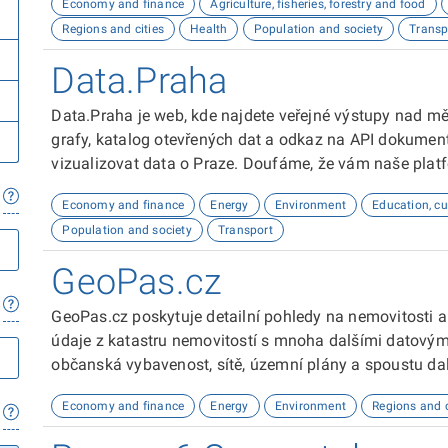
Economy and finance
Agriculture, fisheries, forestry and food
Regions and cities
Health
Population and society
Transp
Data.Praha
Data.Praha je web, kde najdete veřejné výstupy nad m
grafy, katalog otevřených dat a odkaz na API dokumen
vizualizovat data o Praze. Doufáme, že vám naše plat
Economy and finance
Energy
Environment
Education, cu
Population and society
Transport
GeoPas.cz
GeoPas.cz poskytuje detailní pohledy na nemovitosti a
údaje z katastru nemovitostí s mnoha dalšími datovými z
občanská vybavenost, sítě, územní plány a spoustu da
a profesionálům v realitním oboru.
Economy and finance
Energy
Environment
Regions and c