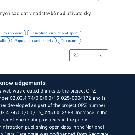
aných sad dat v nadstavbě nad uživatelsky
Environment
Education, culture and sport
alth
Population and society
Transport
knowledgements
s web was created thanks to the project OPZ
ber CZ.03.4.74/0.0/0.0/15_025/0004172 and is
ther developed as part of the project OPZ number
03.4.74/0.0/0.0/15_025/0013983. Increase in the
ber of open data producers in the public
inistration publishing open data in the National
n Data Catalogue was co-financed from Recovery