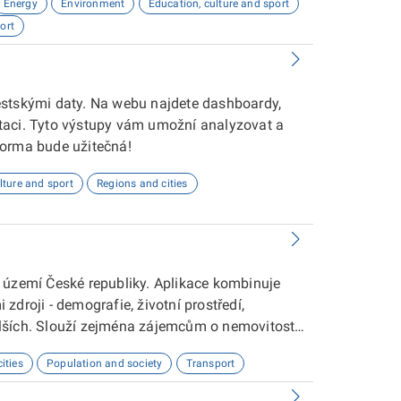
Energy
Environment
Education, culture and sport
ort
ěstskými daty. Na webu najdete dashboardy,
taci. Tyto výstupy vám umožní analyzovat a
forma bude užitečná!
lture and sport
Regions and cities
 území České republiky. Aplikace kombinuje
droji - demografie, životní prostředí,
lších. Slouží zejména zájemcům o nemovitosti
ities
Population and society
Transport