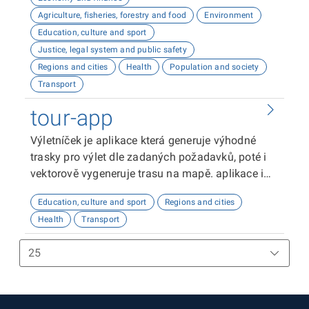
Agriculture, fisheries, forestry and food
Environment
Education, culture and sport
Justice, legal system and public safety
Regions and cities
Health
Population and society
Transport
tour-app
Výletníček je aplikace která generuje výhodné
trasky pro výlet dle zadaných požadavků, poté i
vektorově vygeneruje trasu na mapě. aplikace i
vypisuje většinu dat z datasetů: tel čísla, maily,
Education, culture and sport
Regions and cities
ičo, bazbariérový přístup a další.
Health
Transport