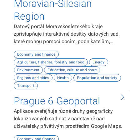
Moravian-Silesian
Region
Datový portál Moravskoslezského kraje
zpřístupňuje interaktivně desítky datových sad,
které mohou pomoci obcím, podnikatelům,
neziskovým organizacím, ale i občanům lépe
Economy and finance
plánovat, inovovat a poznávat náš kraj. Uživatelé
Agriculture, fisheries, forestry and food
Energy
zde najdou informace o demografii, dopravě,
Environment
Education, culture and sport
školství, životním prostředí, kultuře nebo třeba
Regions and cities
Health
Population and society
potenciálu pro fotovoltaiku.
Transport
Prague 6 Geoportal
Aplikace zveřejňuje různé druhy geograficky
lokalizovaných sad dat v nadstavbě nad
uživatelsky přívětivým prostředím Google Maps.
Economy and finance