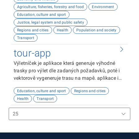
Agriculture, fisheries, forestry and food
Environment
Education, culture and sport
Justice, legal system and public safety
Regions and cities
Health
Population and society
Transport
tour-app
Výletníček je aplikace která generuje výhodné
trasky pro výlet dle zadaných požadavků, poté i
vektorově vygeneruje trasu na mapě. aplikace i
vypisuje většinu dat z datasetů: tel čísla, maily,
Education, culture and sport
Regions and cities
ičo, bazbariérový přístup a další.
Health
Transport