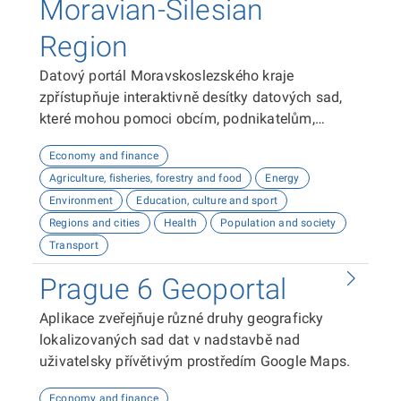
Moravian-Silesian
Region
Datový portál Moravskoslezského kraje
zpřístupňuje interaktivně desítky datových sad,
které mohou pomoci obcím, podnikatelům,
neziskovým organizacím, ale i občanům lépe
Economy and finance
plánovat, inovovat a poznávat náš kraj. Uživatelé
Agriculture, fisheries, forestry and food
Energy
zde najdou informace o demografii, dopravě,
Environment
Education, culture and sport
školství, životním prostředí, kultuře nebo třeba
Regions and cities
Health
Population and society
potenciálu pro fotovoltaiku.
Transport
Prague 6 Geoportal
Aplikace zveřejňuje různé druhy geograficky
lokalizovaných sad dat v nadstavbě nad
uživatelsky přívětivým prostředím Google Maps.
Economy and finance