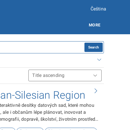
Čeština
MORE
Search
ian-Silesian Region
teraktivně desítky datových sad, které mohou
ale i občanům lépe plánovat, inovovat a
ografii, dopravě, školství, životním prostředí,