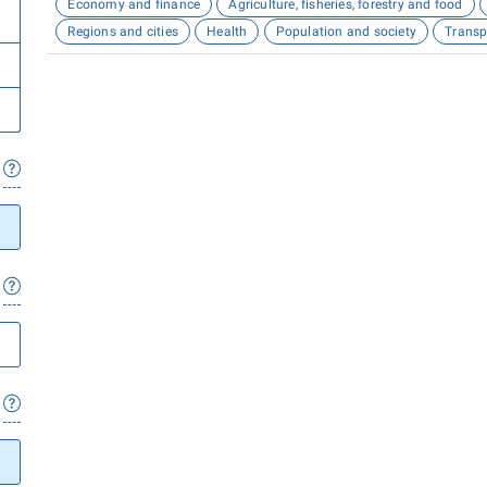
Economy and finance
Agriculture, fisheries, forestry and food
Regions and cities
Health
Population and society
Transp